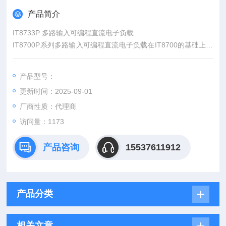
产品简介
IT8733P 多路输入可编程直流电子负载
IT8700P系列多路输入可编程直流电子负载在IT8700的基础上进
行了改良并升级，继承了原有可抽换式模块化的设计，单机框可
达8个通道，扩展机框可达16通道。用户可根据需求在8款负载模
产品型号：
组中自由选配。同时配备了前/后端子，更符合用户多样化的测试
更新时间：2025-09-01
需求。
厂商性质：代理商
访问量：1173
产品咨询
15537611912
产品分类
相关文章