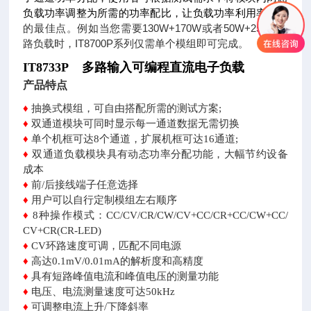
负载功率调整为所需的功率配比，让负载功率利用率达到
的最佳点。例如当您需要130W+170W或者50W+250W双
路负载时，IT8700P系列仅需单个模组即可完成。
IT8733P 多路输入可编程直流电子负载
产品特点
♦
抽换式模组，可自由搭配所需的测试方案;
♦
双通道模块可同时显示每一通道数据无需切换
♦
单个机框可达8个通道，扩展机框可达16通道;
♦
双通道负载模块具有动态功率分配功能，大幅节约设
备
成本
♦
前/后接线端子任意选择
♦
用户可以自行定制模组左右顺序
♦
8种操作模式：CC/CV/CR/CW/CV+CC/CR+CC/CW+CC/
CV+CR(CR-LED)
♦
CV环路速度可调，匹配不同电源
♦
高达0.1mV/0.01mA的解析度和高精度
♦
具有短路峰值电流和峰值电压的测量功能
♦
电压、电流测量速度可达50kHz
♦
可调整电流上升/下降斜率