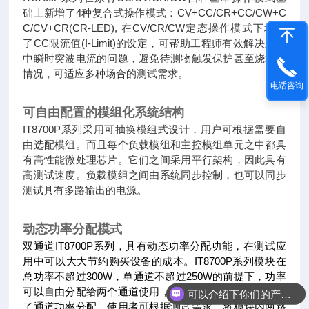
础上新增了4种复合式操作模式：CV+CC/CR+CC/CW+C
C/CV+CR(CR-LED), 在CV/CR/CW定态操作模式下增加
了CC限流值(I-Limit)的设定，可帮助工程师有效解决应用
中瞬时突波电流的问题，避免待测物触发保护甚至烧坏等
情况，可适应多种场合的测试需求。
电话咨询
可自由配置的模组化系统结构
IT8700P系列采用可抽换模组式设计，用户可根据需要自
由选配模组。而且每个负载模组和主控模组单元之中都具
有高性能微处理芯片。它们之间采用平行架构，因此具有
高测试速度。负载模组之间由系统同步控制，也可以同步
测试具有多路输出的电源。
动态功率分配模式
双通道IT8700P系列，具有动态功率分配功能，在测试应
用中可以大大节约购买设备的成本。IT8700P系列模块在
总功率不超过300W，单通道不超过250W的前提下，功率
可以自由分配给两个通道使用，而不是传统意义上的限定
可以介绍下你们的产品么
了通道功率分配，使用者可根据测试需求，将模块内两路