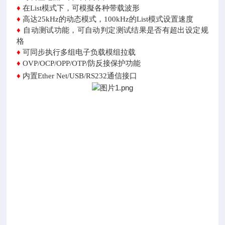
♦
在List模式下，可模擬各种带载波形
♦
高达25kHz的动态模式，100kHz的List模式设置速度
♦
自动测试功能，可自动判定测试结果是否有超出设定
规
格
♦
可同步执行多组电子负载模组拉载
♦
OVP/OCP/OPP/OTP/防反接保护功能
♦
内置Ether Net/USB/RS232通信接口