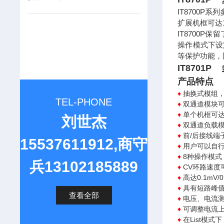
IT8700
扩展机框可达
IT8700P
操作模式下设
等保护功能，
IT8701
产品特点
♦
抽换式模组，
TEL-PHONE
♦
双通道模块
♦
单个机框可达
刘世杰
♦
双通道负载
♦
前/后接线端
15537611912,商守
♦
用户可以自
♦
8种操作模式：C
兵13102185889
♦
CV环路速度
♦
高达0.1mV
♦
具有短路峰
查看全部
♦
电压、电流测
♦
可调整电流上
♦
在List模