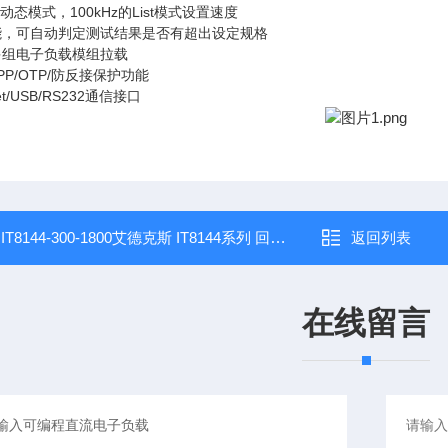
的动态模式，100kHz的List模式设置速度
能，可自动判定测试结果是否有超出设定规格
多组电子负载模组拉载
OPP/OTP/防反接保护功能
et/USB/RS232通信接口
：
IT8144-300-1800艾德克斯 IT8144系列 回馈式直流电子负载
返回列表
在线留言