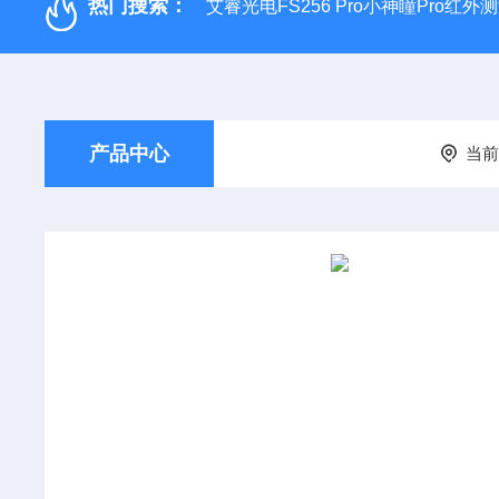
热门搜索：
艾睿光电FS256 Pro小神瞳Pro红
产品中心
当