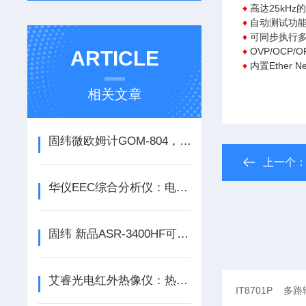
♦
高达25kHz
♦
自动测试功
♦
可同步执行
♦
OVP/OCP/
ARTICLE
♦
内置Ether N
相关文章
固纬微欧姆计GOM-804，GOM-805两种开机设定的用途
上一个
华仪EEC综合分析仪：电力系统“全科医生”，一站式诊断运行隐患
固纬 新品ASR-3400HF可编程交流/直流电源输出频率高达5kHz
艾睿光电红外热像仪：热视洞察，安全高效