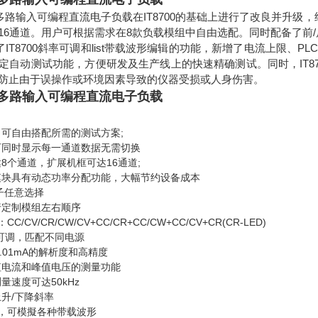
P系列多路输入可编程直流电子负载在IT8700的基础上进行了改良并升
16通道。用户可根据需求在8款负载模组中自由选配。同时配备了前
保留了IT8700斜率可调和list带载波形编辑的功能，新增了电流上限
定自动测试功能，方便研发及生产线上的快速精确测试。同时，IT8
防止由于误操作或环境因素导致的仪器受损或人身伤害。
P 多路输入可编程直流电子负载
可自由搭配所需的测试方案;
可同时显示每一通道数据无需切换
8个通道，扩展机框可达16通道;
模块具有动态功率分配功能，大幅节约设备成本
子任意选择
行定制模组左右顺序
C/CV/CR/CW/CV+CC/CR+CC/CW+CC/CV+CR(CR-LED)
可调，匹配不同电源
/0.01mA的解析度和高精度
值电流和峰值电压的测量功能
量速度可达50kHz
升/下降斜率
式下，可模擬各种带载波形