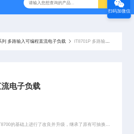
-7050E 交流电源
固纬 GSP-730 频谱分析仪
艾睿光电 C2
扫码加微信
0P系列 多路输入可编程直流电子负载
IT8701P 多路输入可编程直流电子负载
可编程直流电子负载
IT8700的基础上进行了改良并升级，继承了原有可抽换式
框可达16通道。用户可根据需求在8款负载模组中自由选