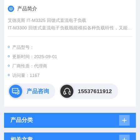
产品简介
艾德克斯 IT-M3325 回馈式直流电子负载
IT-M3300 回馈式直流电子负载既能模拟各种负载特性，又能将
电能无污染的回馈电网。采用高功率密度设计，½U的体积内可
提供高达800W的功率吸收，灵活的模组式架构，可以满足客户
产品型号：
的不同电流功率的测试需求。同时具备高精度的输出和量测，并
更新时间：2025-09-01
且针对测试做了多项安全设计，适合用于各种类型电池放电、多
通道电源、半导体老化等多个测试领域。
厂商性质：代理商
访问量：1167
产品咨询
15537611912
产品分类
相关文章