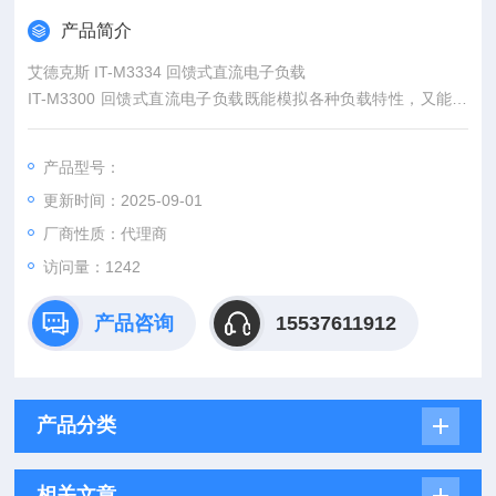
产品简介
艾德克斯 IT-M3334 回馈式直流电子负载
IT-M3300 回馈式直流电子负载既能模拟各种负载特性，又能将
电能无污染的回馈电网。采用高功率密度设计，½U的体积内可
提供高达800W的功率吸收，灵活的模组式架构，可以满足客户
产品型号：
的不同电流功率的测试需求。同时具备高精度的输出和量测，并
更新时间：2025-09-01
且针对测试做了多项安全设计，适合用于各种类型电池放电、多
通道电源、半导体老化等多个测试领域。
厂商性质：代理商
访问量：1242
产品咨询
15537611912
产品分类
相关文章