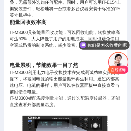
叠，无需额外选
购任何配件。同时，用户可选用IT-E154上
架安装套件，轻松地将一台或者
多台仪器安装于标准的19
英寸机柜中。
能量回收效率高
IT-M3300具备能量回收功能，可以回收电能，转换效率
高
可达90%，大大降低了用户的用电成本，同时也避免使用
你们是怎么收费的呢
空调或昂
贵的制冷系统，减少噪音。
电量累积，节能效果一目了然
IT-M3300利用电力电子变换技术在完成测试功率实验的
前
提下，将被测电源的输出能量循环再生利用。通过内部
高
速电压、电流的采样，用户可以在仪器面板中直接查看
当
前回馈总电量。
IT-M3300标配温度测量功能，通过选配温度传感器，还能
直接查看外部测量温度。