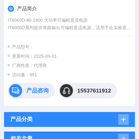
产品简介
IT6060D-80-1800 大功率可编程直流电源
IT6000D系列提供单路输出可编程直流电源，适用于在实验室和
自动测试系统中提供大功率、稳定的直流供电。IT6000D系列电
源的自动量程输出特性，可在整个功率范围内提供更为宽泛的电
产品型号：
压和电流组合，具备灵活性。IT6000D系列应用范围宽广，单机
更新时间：2025-09-01
范围5kW到144kW，电流范围高达2040A及电压范围高达2250
V。
厂商性质：代理商
访问量：981
产品咨询
15537611912
产品分类
相关文章