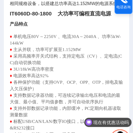
相同规格设备，以搭建总功率高达1.152MW的电源系统。
电话咨询
IT6060D-80-1800 大功率可编程直流电源
产品特点
♦
单机电压80V ~ 2250V 、电流30A ~ 2040A 、功率5kW-
144kW
♦
主从并联，功率可扩展至1.152MW
♦
采用高频率开关式结构，支持定电压（CV）、定电流(C
C)自动切换功能
♦
3U/18kW高功率密度
♦
电源效率高达92%
♦
各种保护功能（支持OVP、OCP、OPP、OTP，掉电及输
入欠压保护）
♦
支持数据记录器功能，可连续记录输出电压和电流的最
大值、最小值、平均值参数，并可自动依序执行
♦
支持外部数据记录功能，内部缓冲，PC定期向机器读取
测量数据
♦
标配USB/CAN/LAN/数字IO接口，以及选配GPIB/模拟量
现在有优惠活动吗
&RS232接口