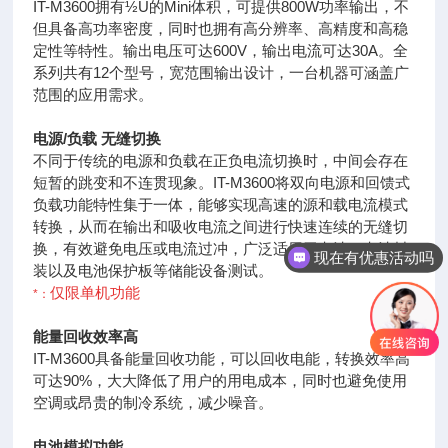
IT-M3600拥有½U的Mini体积，可提供800W功率输出，不
但具备高功率密度，同时也拥有高分辨率、高精度和高稳
定性等特性。输出电压可达600V，输出电流可达30A。全
系列共有12个型号，宽范围输出设计，一台机器可涵盖广
范围的应用需求。
电源/负载 无缝切换
不同于传统的电源和负载在正负电流切换时，中间会存在
短暂的跳变和不连贯现象。IT-M3600将双向电源和回馈式
负载功能特性集于一体，能够实现高速的源和载电流模式
转换，从而在输出和吸收电流之间进行快速连续的无缝切
换，有效避免电压或电流过冲，广泛适用于电池、电池封
现在有优惠活动吗
装以及电池保护板等储能设备测试。
仅限单机功能
*
：
能量回收效率高
IT-M3600具备能量回收功能，可以回收电能，转换效率
高
可达90%，大大降低了用户的用电成本，同时也避免使用
空调或昂贵的制冷系统，减少噪音。
电池模拟功能