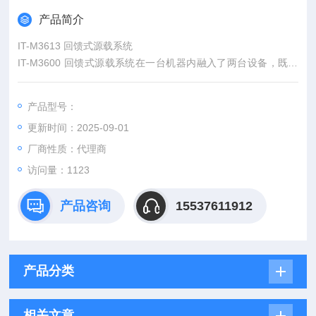
产品简介
IT-M3613 回馈式源载系统
IT-M3600 回馈式源载系统在一台机器内融入了两台设备，既是
一台双向电源，也是一台回馈式负载，能量双向流动，一机多
用。作为负载时，其能量回收功能可将吸收的直流电转化成工频
产品型号：
交流电返回给电网。作为电源时，也可以被当做一台宽范围的双
更新时间：2025-09-01
向直流电源使用。
厂商性质：代理商
访问量：1123
产品咨询
15537611912
产品分类
相关文章