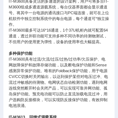
IT-M3600具备灵活的多通道的设计架构，用户可将多台IT-
M3600组成多通道源载系统，每台仪器界面都会显示通道
号。将其中一台电源的通讯接口与PC端连接，就可在上位
机软件中独立控制系统中的每台电源，每个通道可*独立操
作。
IT-M3600最多可达16*16通道，1个37U机柜内就可配置64
通道，透过并联功能可支持多种不同功率的待测物测试，
不但用户的使用更为弹性，设备的使用率也大幅提高。
多种保护功能
IT-M3600具有过流/欠流/过压/过热/过功率/欠压保护、电
网故障保护和故障存储功能，以及断电保护功能和Sense
感测异常保护功能。唯有
的Foldback保护功能，用于电源
CV/CC切换时关闭输出，以达到保护某些对电压过冲、电
流过冲敏感的待测物。电网状态自动检测功能，遇到电网
连线突然断开时会关闭产品，可以实现可靠并网功能、孤
岛保护功能。预充电功能可以防止直流加载电流过冲，用
户选购防反接模块，可以实现防反接保护功能，有效抑制
电池浪涌。
IT-M3613 回馈式源载系统