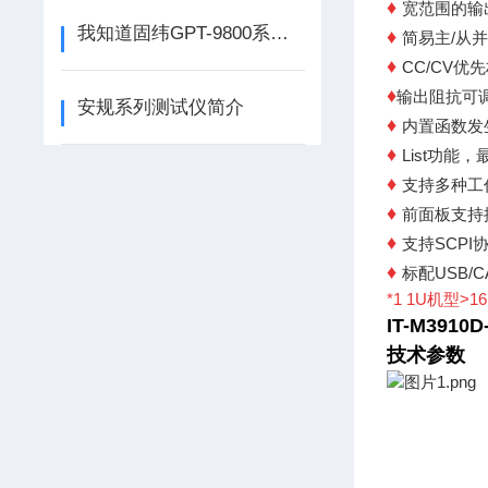
♦
宽范围的输
我知道固纬GPT-9800系列安规测试仪的知识点
♦
简易主/从
♦
CC/CV优
♦
输出阻抗可
安规系列测试仪简介
♦
内置函数发
♦
List功能
♦
支持多种工
♦
前面板支持
♦
支持SCPI
♦
标配USB/C
*1 1U机型>
IT-M391
技术参数