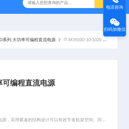
-7050E 交流电源
固纬 GSP-730 频谱分析仪
艾睿光电 C2
电话咨询
扫码加微信
900D系列 大功率可编程直流电源
IT-M3910D-10-1020 大功率可编程直流电源
0D-10-1020 大功率可编程直流电源
直流电源，采用紧凑的结构设计可以有效节省机架空间。同时
提供更为宽泛的电压和电流组合，一台即可当多台电源使