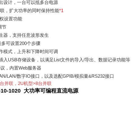
出设计，一台可以抵多台电源
并联，扩大功率的同时保持性能
*1
先权设置功能
调节
生器，支持任意波形发生
，最多可设置200个步骤
作模式，上升和下降时间可调
插入USB存储设备，以满足List文件的导入/导出、数据记录功能等
协议，内置Web服务器
AN/LAN/数字IO接口，以及选配GPIB/模拟量&RS232接口
16台并联，2U机型>8台并联
0D-10-1020 大功率可编程直流电源