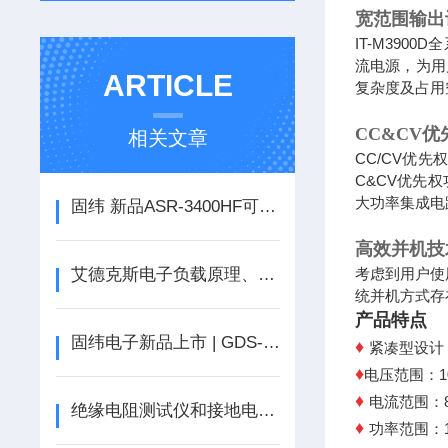
宽范围输出
IT-M390
流电源，为用
ARTICLE
复杂度及占用
CC&CV
相关文章
CC/CV优
C&CV优先
大功率集成电
固纬 新品ASR-3400HF可编程交流/直流电源输出频率高达5kHz
高效并机技
艾德克斯电子负载原理、应用与优势
考虑到用户使
统并机方式存
产品特点
固纬电子新品上市 | GDS-3000A系列 数字存储示波器
♦
紧凑型设计，
♦
电压范围：10
♦
电流范围：8A
绝缘电阻测试仪和接地电阻测试仪的测试方式区别
♦
功率范围：17