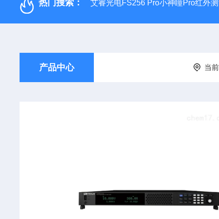
热门搜索：
艾睿光电FS256 Pro小神瞳Pro红
产品中心
当