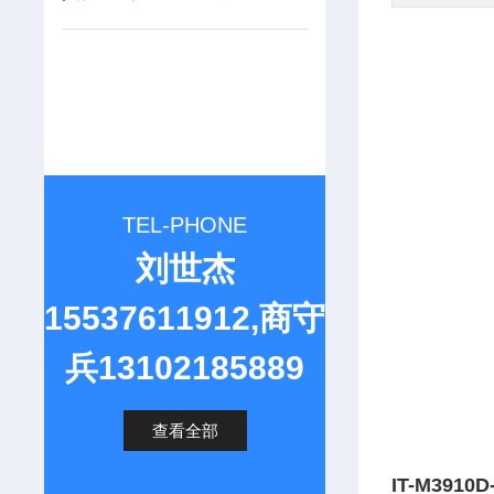
TEL-PHONE
刘世杰
15537611912,商守
兵13102185889
查看全部
IT-M391