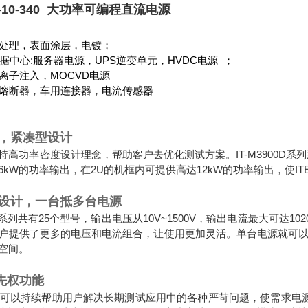
3D-10-340 大功率可编程直流电源
处理，表面涂层，电镀；
据中心:
服务器电源，
UPS
逆变单元，
HVDC
电源
；
离子注入，
MOCVD
电源
熔断器，车用连接器，电流传感器
，紧凑型设计
直秉持高功率密度设计理念，帮助客户去优化测试方案。IT-M3900D
6kW的功率输出，在2U的机框内可提供高达12kW的功率输出，使I
设计，一台抵多台电源
0D全系列共有25个型号，输出电压从10V~1500V，输出电流最大可
户提供了更多的电压和电流组合，让使用更加灵活。单台电源就可
空间。
优先权功能
先权可以持续帮助用户解决长期测试应用中的各种严苛问题，使需求电源高