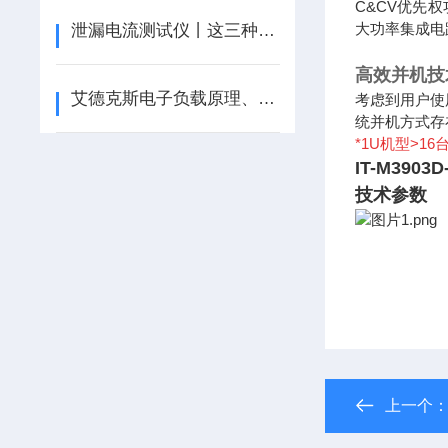
C&CV优先
大功率集成电
泄漏电流测试仪丨这三种泄漏电流的测试方法哪种正确？
高效并机技
艾德克斯电子负载原理、应用与优势
考虑到用户使
统并机方式存
*1U机型>1
IT-M390
技术参数
上一个