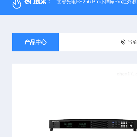
热门搜索：
艾睿光电FS256 Pro小神瞳Pro红
产品中心
当