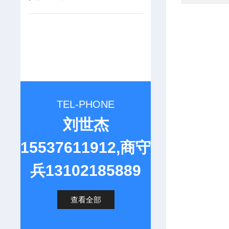
TEL-PHONE
刘世杰
15537611912,商守
兵13102185889
查看全部