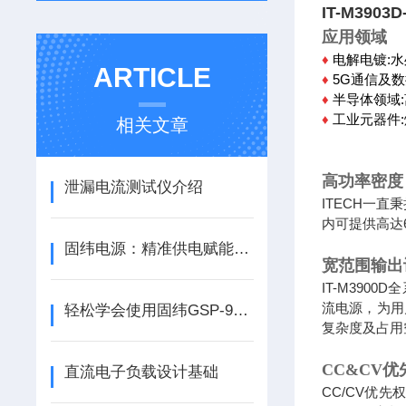
IT-M390
应用领域
♦
电解电镀:
水
ARTICLE
♦
5G
通信及数
♦
半导体领域
:
♦
工业元器件:
相关文章
高功率密度
泄漏电流测试仪介绍
ITECH一
内可提供高达
固纬电源：精准供电赋能创新，铸就电子测量信赖基石
宽范围输出
IT-M390
流电源，为用
轻松学会使用固纬GSP-9330频谱分析仪
复杂度及占用
CC&CV
直流电子负载设计基础
CC/CV优