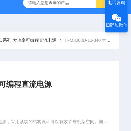
-7050E 交流电源
固纬 GSP-730 频谱分析仪
艾睿光电 C2
电话咨询
扫码加微信
900D系列 大功率可编程直流电源
IT-M3903D-10-340 大功率可编程直流电源
D-10-340 大功率可编程直流电源
直流电源，采用紧凑的结构设计可以有效节省机架空间。同时
提供更为宽泛的电压和电流组合，一台即可当多台电源使