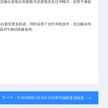
来决定输出是电压高速模式还是电流无过冲模式，适用于诸如
联16台甚至更多机器，同时采用了光纤并机技术，充分解决传
及ATE测试搭建使用。
下一个：
IT-M3905D-10-510 大功率可编程直流电源