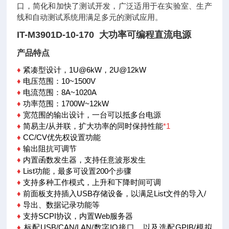
口，简化和加快了测试开发，广泛适用于在实验室、生产
线和自动测试系统用满足多元的测试应用。
IT-M3901D-10-170 大功率可编程直流电源
产品特点
♦
紧凑型设计，1U@6kW，2U@12kW
♦
电压范围：10~1500V
♦
电流范围：8A~1020A
♦
功率范围：1700W~12kW
♦
宽范围的输出设计，一台可以抵多台电源
♦
简易主/从并联，扩大功率的同时保持性能
*1
♦
CC/CV优先权设置功能
♦
输出阻抗可调节
♦
内置函数发生器，支持任意波形发生
♦
List功能，最多可设置200个步骤
♦
支持多种工作模式，上升和下降时间可调
♦
前面板支持插入USB存储设备，以满足List文件的导入/
♦
导出、数据记录功能等
♦
支持SCPI协议，内置Web服务器
♦
标配USB/CAN/LAN/数字IO接口，以及选配GPIB/模拟