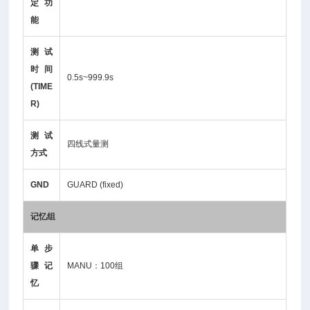
定功
能
测试
时间
0.5s~999.9s
(TIME
R)
测试
四线式量测
方式
GND
GUARD (fixed)
记忆组
单步
骤记
MANU：100组
忆