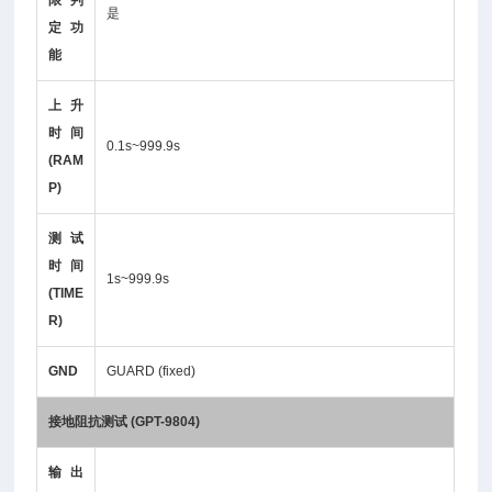
限判
是
定功
能
上升
时间
0.1s~999.9s
(RAM
P)
测试
时间
1s~999.9s
(TIME
R)
GND
GUARD (fixed)
接地阻抗测试 (GPT-9804)
输出