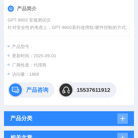
产品简介
GPT-9803 安规测试仪
针对安全性的考虑上，GPT-9800系列使用软/硬件控制的方式，
提供开机自测、零点启动、测试过程中侦测不正常输出电压、超
过设定上/下限之快速切断输出电压的能力(150μs)，甚至还提供
产品型号：
需插上特殊的连锁(Interlock)端子才能让安规测试器正常输出的
更新时间：2025-09-01
功能。
厂商性质：代理商
访问量：1868
产品咨询
15537611912
产品分类
相关文章