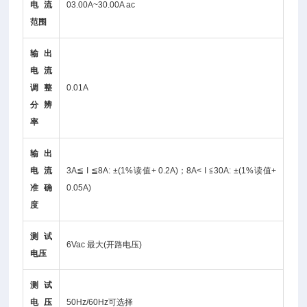
电流
03.00A~30.00A ac
范围
输出
电流
调整
0.01A
分辨
率
输出
电流
3A≦ I ≦8A: ±(1%读值+ 0.2A)；8A< I ≦30A: ±(1%读值+
准确
0.05A)
度
测试
6Vac 最大(开路电压)
电压
测试
电压
50Hz/60Hz可选择