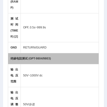
(RAM
P)
测试
时间
OFF, 0.5s~999.9s
(TIME
R) [2]
GND
RETURN/GUARD
绝缘电阻测试 (GPT-9804/9803)
输出
电压
50V~1000V dc
范围
输出
电压
调整
50V/步进