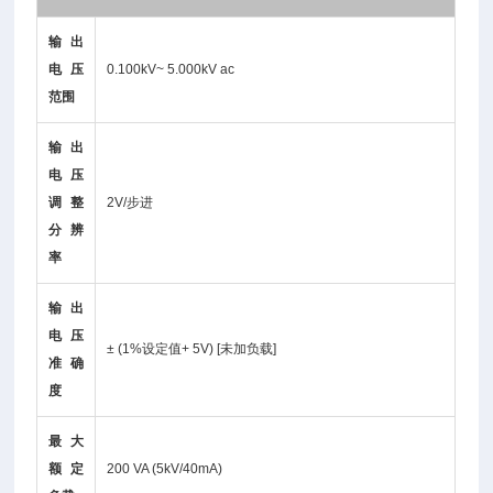
输出
电压
0.100kV~ 5.000kV ac
范围
输出
电压
调整
2V/步进
分辨
率
输出
电压
± (1%设定值+ 5V) [未加负载]
准确
度
最大
额定
200 VA (5kV/40mA)