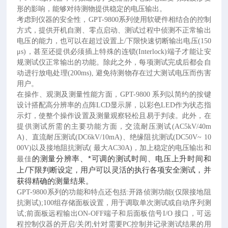
形的影响，能够对待测物提供稳定的电压输出。
考虑到仪器的安全性，
GPT-9800系列使用软硬件相结合的控制
方式，提供开机自测、零点启动、测试过程中侦测不正常输出
电压的能力，也可以在超过设置上/下限快速切断输出电压(150
μs)，甚至还提供必须插上特殊的连锁(Interlock)端子才能让安
规测试仪正常输出的功能。除此之外，每项测试完成后都会自
动进行放电处理(200ms), 避免待测物存在过大测试电压而伤害
用户。
在操作、观测及测量性能方面，
GPT-9800 系列以简约的按键
设计搭配高分辨率的点阵LCD显示屏，以彩色LED作为状态指
示灯，使整个操作设置及测量观察轻松且易于判读。此外，在
提供测试所需的主要功能方面，交流耐压测试(AC5kV/40m
A)、直流耐压测试(DC6kV/10mA)、绝缘阻抗测试(DC50V~ 10
00V)以及接地阻抗测试( 最大AC30A)，加上稳定的电压输出和
的测量分辨率、*可调的测试时间、电压上升时间和
最佳
上/下限判断设定，用户可以灵活的执行各项安全测试，并
获得精确的测量结果。
GPT-9800系列的功能和特点还包括:开路侦测功能(仅限接地阻
抗测试);100组存储面板设置，用于调取单次测试或自动序列测
试;前面板远程输出ON-OFF端子和后面板信号I/O 接口，可远
程控制仪器的开启/关闭;针对需要PC控制并记录测试结果的用