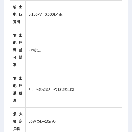
输出
电压
0.100kV~ 6.000kV dc
范围
输出
电压
调整
2V/步进
分辨
率
输出
电压
± (1%设定值+ 5V) [未加负载]
准确
度
最大
额定
50W (5kV/10mA)
负载