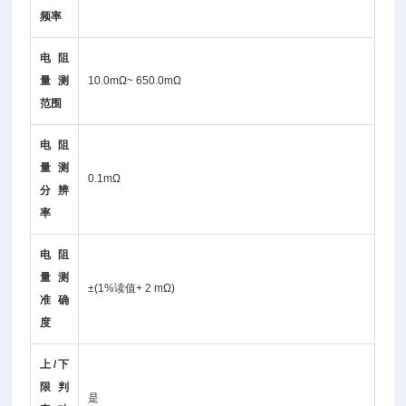
频率
电阻
量测
10.0mΩ~ 650.0mΩ
范围
电阻
量测
0.1mΩ
分辨
率
电阻
量测
±(1%读值+ 2 mΩ)
准确
度
上/下
限判
是