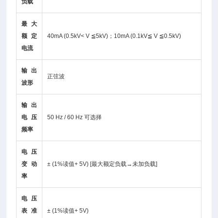
负载
最大
额定
40mA (0.5kV< V ≦5kV)；10mA (0.1kV≦ V ≦0.5kV)
电流
输出
正弦波
波形
输出
电压
50 Hz / 60 Hz 可选择
频率
电压
变动
± (1%读值+ 5V) [最大额定负载→未加负载]
率
电压
表准
± (1%读值+ 5V)