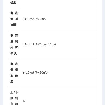
确度
电流
量测
0.001mA~40.0mA
范围
电流
量测
0.001mA / 0.01mA / 0.1mA
分辨
率 [1]
电流
量测
±(1.5%读值+ 30uA)
准确
度
上/下
限判
是
定功