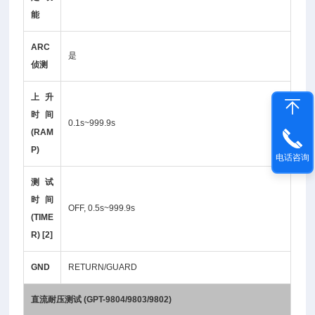
能
ARC
是
侦测
上升
时间
0.1s~999.9s
(RAM
P)
电话咨询
测试
时间
OFF, 0.5s~999.9s
(TIME
R) [2]
GND
RETURN/GUARD
直流耐压测试 (GPT-9804/9803/9802)