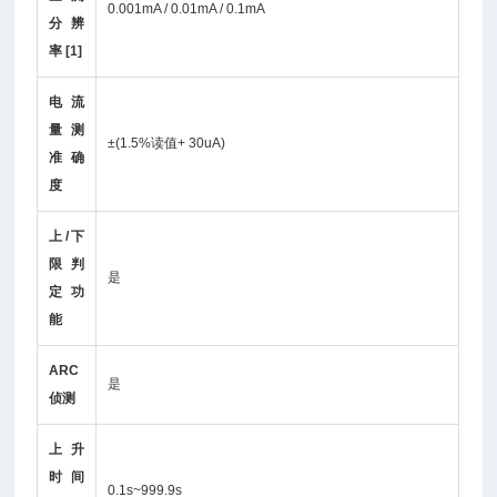
0.001mA / 0.01mA / 0.1mA
分辨
率 [1]
电流
量测
±(1.5%读值+ 30uA)
准确
度
上/下
限判
是
定功
能
ARC
是
侦测
上升
时间
0.1s~999.9s