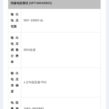
绝缘电阻测试 (GPT-9804/9803)
输出
电压
50V~1000V dc
范围
输出
电压
调整
50V/步进
分辨
率
输出
电压
± (1%设定值+5V)
准确
度
电阻
量测
1MΩ~ 9500MΩ