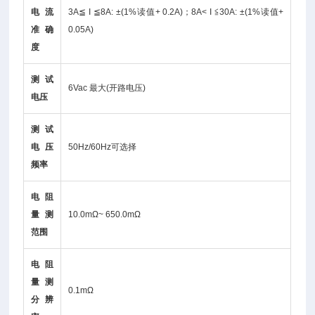
电流
3A≦ I ≦8A: ±(1%读值+ 0.2A)；8A< I ≦30A: ±(1%读值+
准确
0.05A)
度
测试
6Vac 最大(开路电压)
电压
测试
电压
50Hz/60Hz可选择
频率
电阻
量测
10.0mΩ~ 650.0mΩ
范围
电阻
量测
0.1mΩ
分辨