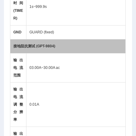
时间
1s~999.9s
(TIME
R)
GND
GUARD (fixed)
接地阻抗测试 (GPT-9804)
输出
电流
03.00A~30.00A ac
范围
输出
电流
调整
0.01A
分辨
率
输出