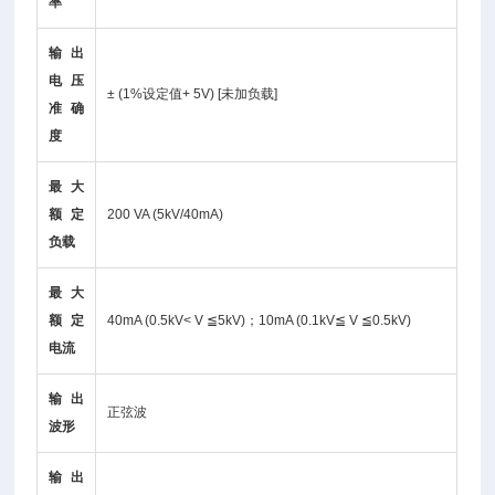
率
输出
电压
± (1%设定值+ 5V) [未加负载]
准确
度
最大
额定
200 VA (5kV/40mA)
负载
最大
额定
40mA (0.5kV< V ≦5kV)；10mA (0.1kV≦ V ≦0.5kV)
电流
输出
正弦波
波形
输出