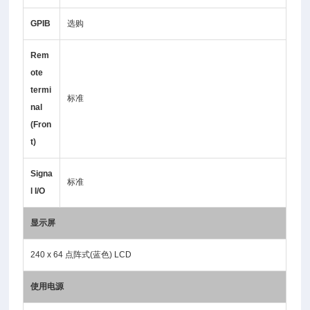
GPIB
选购
Rem
ote
termi
标准
nal
(Fron
t)
Signa
标准
l I/O
显示屏
240 x 64 点阵式(蓝色) LCD
使用电源