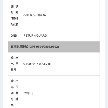
测试
时间
OFF, 0.5s~999.9s
(TIME
R) [2]
GND
RETURN/GUARD
直流耐压测试 (GPT-9804/9803/9802)
输出
电压
0.100kV~ 6.000kV dc
范围
输出
电压
调整
2V/步进
分辨
率