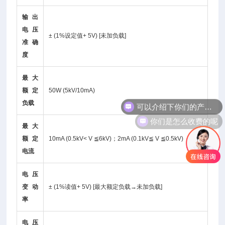
输出
电压
± (1%设定值+ 5V) [未加负载]
准确
度
最大
额定
50W (5kV/10mA)
可以介绍下你们的产品么
负载
你们是怎么收费的呢
最大
额定
10mA (0.5kV< V ≦6kV)；2mA (0.1kV≦ V ≦0.5kV)
电流
电压
变动
± (1%读值+ 5V) [最大额定负载→未加负载]
率
电压