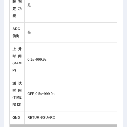
限判
是
定功
能
ARC
是
侦测
上升
时间
0.1s~999.9s
(RAM
P)
测试
时间
OFF, 0.5s~999.9s
(TIME
R) [2]
GND
RETURN/GUARD