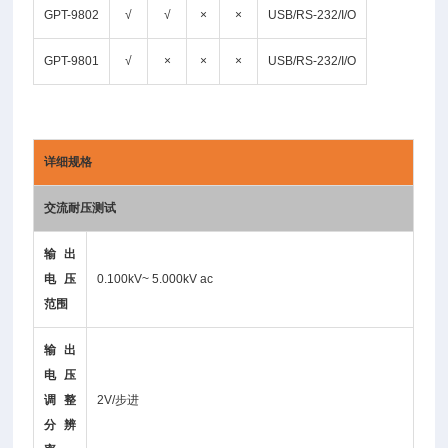
GPT-9802
√
√
×
×
USB/RS-232/I/O
GPT-9801
√
×
×
×
USB/RS-232/I/O
详细规格
交流耐压测试
输出
电压
0.100kV~ 5.000kV ac
范围
输出
电压
调整
2V/步进
分辨