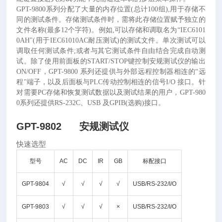
GPT-9800系列分配了大量的内存位置(总计100组),用于存储不
同的测试条件。存储测试条件时，需将此存储位置赋予独立的
文件名称(最多12个字符)。例如,可以存储和调取名为“IEC6101
0AH"(用于IEC61010AC耐压测试)的测试文件。单次测试可以
调取任何测试条件;或者与其它测试条件自由结合完成自动测
试。除了使用前面板的START/STOP键控制安规测试仪的输出
ON/OFF，GPT-9800 系列还提供与外部远程控制器相连的“远
程"端子，以及后面板与PLC传动控制相连的信号I/O 接口。针
对需要PC存储和恢复测试数据以及测试结果的用户，GPT-980
0系列还提供RS-232C、USB 及GPIB(选购)接口。
GPT-9802 安规测试仪
快速选型
型号
AC
DC
IR
GB
标配接口
GPT-9804
√
√
√
√
USB/RS-232/I/O
GPT-9803
√
√
√
×
USB/RS-232/I/O