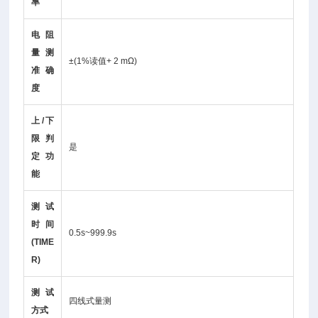
率
电阻
量测
±(1%读值+ 2 mΩ)
准确
度
上/下
限判
是
定功
能
测试
时间
0.5s~999.9s
(TIME
R)
测试
四线式量测
方式