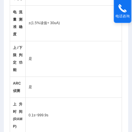
电流
电话咨询
量测
±(1.5%读值+ 30uA)
准确
度
上/下
限判
是
定功
能
ARC
是
侦测
上升
时间
0.1s~999.9s
(RAM
P)