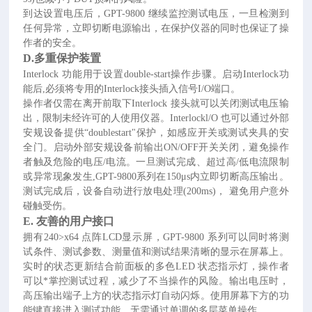
到达设置电压后，
GPT-9800 继续监控测试电压，一旦检测到
任何异常，立即切断电源输出，在保护仪器的同时也保证了操
作者的安全。
D.多重保护装置
Interlock 功能用于设置double-start操作步骤。启动Interlock功
能后,必须将专用的Interlock接头插入信号I/O端口。
操作者仅需在离开前取下
Interlock 接头就可以关闭测试电压输
出，限制未经许可的人使用仪器。Interlockl/O 也可以通过外部
安规设备提供“doublestart"保护，如感应开关或测试夹具的安
全门。启动外部安规设备前输出ON/OFF开关关闭，避免操作
者触及危险的电压/电流。一旦测试完成、超过高/低电流限制
或异常现象发生,GPT-9800系列在150μs内立即切断高压输出。
测试完成后，设备自动进行放电处理(200ms)， 避免用户意外
碰触受伤。
E.
友善的用户接口
拥有
240>x64 点阵LCD显示屏，GPT-9800 系列可以同时将测
试条件、测试参数、测量值和测试结果清晰的显示在屏幕上。
实时的状态更新结合前面板的多色LED 状态指示灯，操作者
可以*掌控测试过程，减少了不当操作的风险。输出电压时，
高压输出端子上方的状态指示灯自动闪烁。使用屏幕下方的功
能键直接进入测试功能，无需通过单调的多层菜单操作。