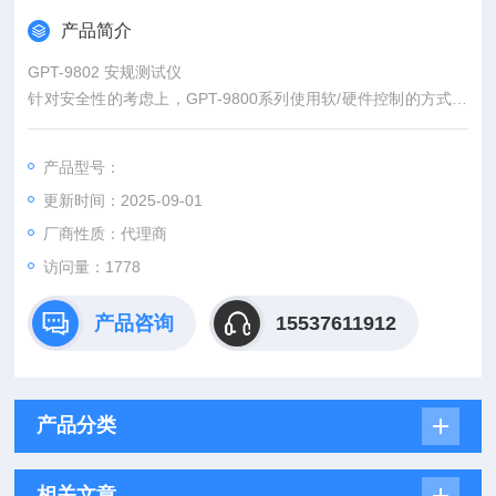
产品简介
GPT-9802 安规测试仪
针对安全性的考虑上，GPT-9800系列使用软/硬件控制的方式，
提供开机自测、零点启动、测试过程中侦测不正常输出电压、超
过设定上/下限之快速切断输出电压的能力(150μs)，甚至还提供
产品型号：
需插上特殊的连锁(Interlock)端子才能让安规测试器正常输出的
更新时间：2025-09-01
功能。
厂商性质：代理商
访问量：1778
产品咨询
15537611912
产品分类
相关文章