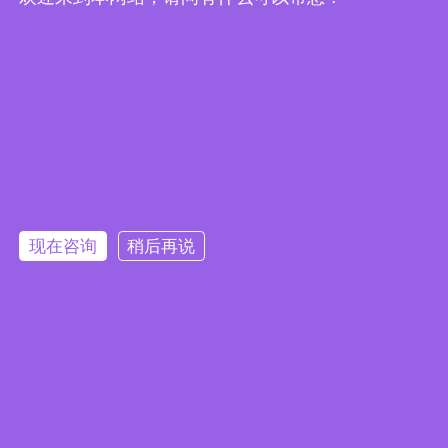
请输入计算结果（填写阿拉伯数字），如：三加四=7
现在咨询
稍后再说
扫码加微信
Copyright © 2026青岛康思电子科技有限公司版权所有
备案
号：鲁ICP备2024093783号-1
技术支持：
化工仪器网
管理登录
sitemap.xml