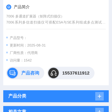
产品简介
7006 多通道扩展器（矩阵式扫描仪）
7006系列多信道扫描仪可搭配ESA与SE系列组成多点测试功
能，可弹性组合成不同测试模块，亦可增加待测物(DUT)数量，
解决复杂配线操作困难，提升测试效率增加产能。
产品型号：
更新时间：2025-08-31
厂商性质：代理商
访问量：1542
产品咨询
15537611912
产品分类
相关文章