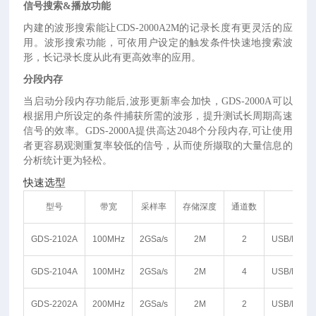
信号搜索
&播放功能
内建的波形搜索能让
CDS-2000A2M的记录长度有更灵活的应
用。波形搜索功能，可依用户设定的触发条件快速地搜索波
形，长记录长度从此有更高效率的应用。
分段内存
当启动分段内存功能后
,波形更新率会加快，GDS-2000A可以
根据用户所设定的条件捕获所需的波形，提升测试长周期高速
信号的效率。GDS-2000A提供高达2048个分段内存,可让使用
者更容易观测重复率较低的信号，从而使所撷取的大量信息的
分析统计更为轻松。
快速选型
型号
带宽
采样率
存储深度
通道数
标
GDS-2102A
100MHz
2GSa/s
2M
2
USB/RS23
GDS-2104A
100MHz
2GSa/s
2M
4
USB/RS23
GDS-2202A
200MHz
2GSa/s
2M
2
USB/RS23