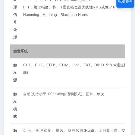
电话咨询
形
FFT：频谱幅度。将FFT垂直档位设为线性RMS或dBV RMS，FFT视窗：
信
Hamming、Hanning、Blackman-Harris
号
处
理
触发系统
触
CH1、CH2、CH3*、CH4*、Line、EXT、D0~D15**(*4通道机型
发
能)
源
触
自动(支持小于100ms/div的滚动模式)、正常、单次
发
模
式
触
边沿、脉冲宽度、视频、脉冲矮波(Runt)、上升&下降、交替、事件延