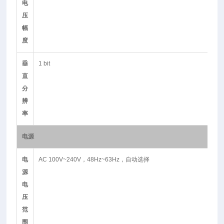
电
压
幅
度
垂
1 bit
直
分
辨
率
电源
电
AC 100V~240V，48Hz~63Hz，自动选择
源
电
压
范
围