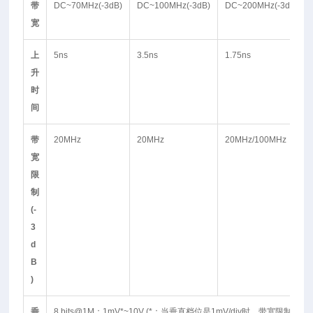
带
DC~70MHz(-3dB)
DC~100MHz(-3dB)
DC~200MHz(-3dB)
宽
上
5ns
3.5ns
1.75ns
升
时
间
带
20MHz
20MHz
20MHz/100MHz
宽
限
制
(-
3
d
B
)
垂
8 bits@1M：1mV*~10V (*：当垂直档位是1mV/div时，带宽限制将自