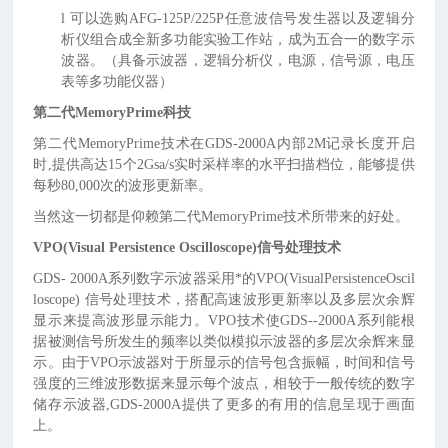
l
可以选购
AFG-125P/225P任意波信号发生器以及逻辑分
析仪组合成全新多功能实验工作站，成为五合一的数字示
波器。（具备示波器，逻辑分析仪，电源，信号源，电压
表等多功能仪器）
第二代
MemoryPrime科技
第二代
MemoryPrime技术在GDS-2000A内部2M记录长度开启
时,提供高达15个2Gsa/s实时采样率的水平扫描档位，能够提供
每秒80,000次的波形更新率。
当然这
一
切都是仰赖第二代
MemoryPrime技术所带来的好处。
VPO(Visual Persistence Oscilloscope)信号处理技术
GDS- 2000A系列数字示波器采用*的VPO(VisualPersistenceOscil
loscope) 信号处理技术，搭配高速波形更新率以及多层次余辉
显示来提高波形显示能力。VPO技术使GDS--2000A系列能根
据被测信号所发生的频率以类似模拟示波器的多层次余辉来显
示。由于VPO示波器对于所显示的信号包含振幅，时间和信号
强度的三维波形数据来显示每个波点，相较于一般传统的数字
储存示波器,GDS-2000A提供了更多的有用的信息呈现于画面
上。