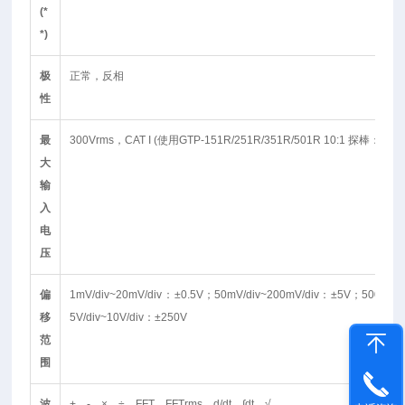
(*
*)
极
正常，反相
性
最
300Vrms，CAT I (使用GTP-151R/251R/351R/501R 10:1 探棒：300Vr
大
输
入
电
压
偏
1mV/div~20mV/div：±0.5V；50mV/div~200mV/div：±5V；500mV/
移
5V/div~10V/div：±250V
范
围
波
+、-、×、÷、FFT、FFTrms、d/dt、∫dt、√