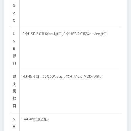
3
2
C
U
2个USB 2.0高速host接口, 1个USB 2.0高速device接口
S
B
接
口
以
RJ-45接口，10/100Mbps，带HP Auto-MDIX(选配)
太
网
接
口
S
SVGA输出(选配)
V