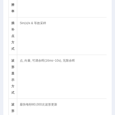
辨
率
插
Sin(x)/x & 等效采样
补
点
方
式
波
点, 向量, 可调余晖(16ms~10s), 无限余晖
形
显
示
方
式
波
最快每秒80,000次波形更新
形