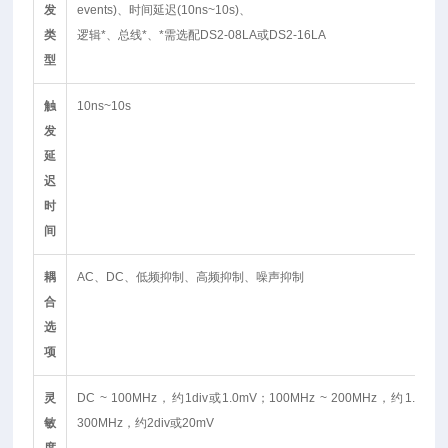
发
events)、时间延迟(10ns~10s)、
类
逻辑*、总线*、*需选配DS2-08LA或DS2-16LA
型
触
10ns~10s
发
延
迟
时
间
耦
AC、DC、低频抑制、高频抑制、噪声抑制
合
选
项
灵
DC ~ 100MHz，约1div或1.0mV；100MHz ~ 200MHz，约1.5div
敏
300MHz，约2div或20mV