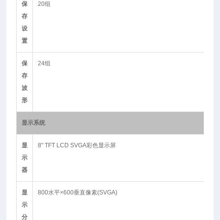
保
20组
存
设
置
保
24组
存
波
形
显示系统
显
8" TFT LCD SVGA彩色显示屏
示
器
显
800水平×600垂直像素(SVGA)
示
分