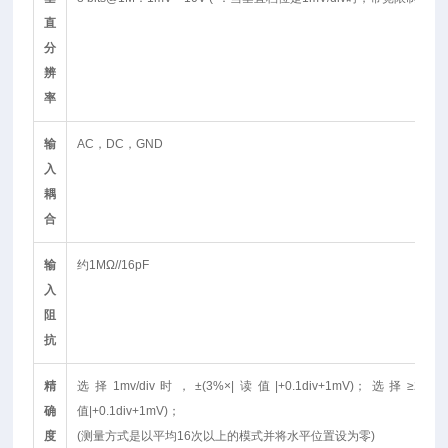
直
分
辨
率
输
AC，DC，GND
入
耦
合
输
约1MΩ//16pF
入
阻
抗
精
选择1mv/div时，±(3%×|读值|+0.1div+1mV)；选择≥2mv/
确
值|+0.1div+1mV)；
度
(测量方式是以平均16次以上的模式并将水平位置设为零)