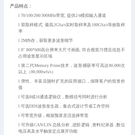
产品特点：
l
70/100/200/300MHz带宽, 提供2/4模拟输入通道
l
双取样模式
: 最高2GSa/s实时取样率及100GSa/s等效取样
率
l
2M内存，获取更多波形细节
l
8" 800*600高分辨率大尺寸画面, 符合视觉习惯且信息不
占用波形显示区域
l
第二代
Memory Prime技术，波形捕获率可高达80,000次
以上（80,000wfs/s）
l
弹性、丰富且随时扩充的应用接口，保障客户的投资价
值
l
可选
8或16通道逻辑仪，数模信号同时进行分析
l
可选
DDS波形发生器，集合式设计节省工作空间
l
可带宽升级，根据预算灵活选择带宽
l
可升级
CAN/LIN 总线分析 ,进阶逻辑 ,资料纪录器 ,数位
电压表及水平触发定点展开功能