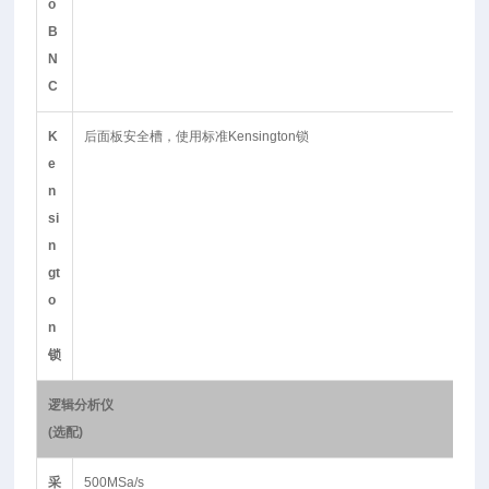
o
B
N
C
K
后面板安全槽，使用标准Kensington锁
e
n
si
n
gt
o
n
锁
逻辑分析仪
(
选配
)
采
500MSa/s