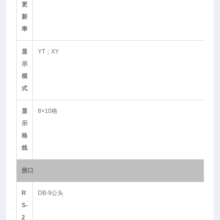
更
新
率
显
YT；XY
示
模
式
显
8×10格
示
格
线
接口
R
DB-9公头
S-
2