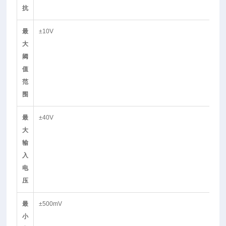
抗
最
±10V
大
阈
值
范
围
最
±40V
大
输
入
电
压
最
±500mV
小