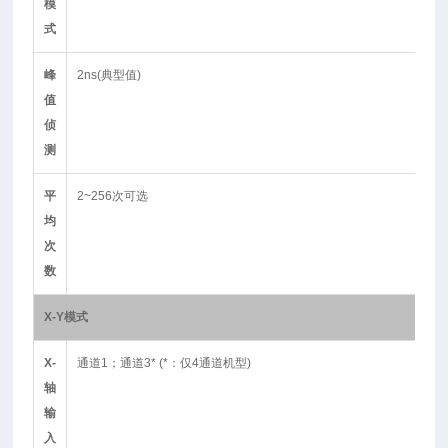
模
式
峰
2ns(典型值)
值
侦
测
平
2~256次可选
均
次
数
X-Y
模式
X-
通道1；通道3* (*：仅4通道机型)
轴
输
入