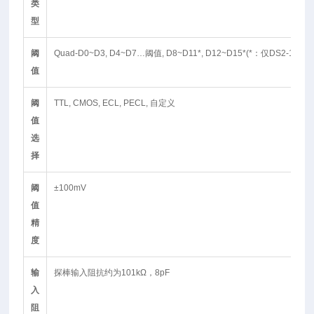
类
型
阈
Quad-D0~D3, D4~D7…阈值, D8~D11*, D12~D15*(*：仅DS2-16LA)
值
阈
TTL, CMOS, ECL, PECL, 自定义
值
选
择
阈
±100mV
值
精
度
输
探棒输入阻抗约为101kΩ，8pF
入
阻