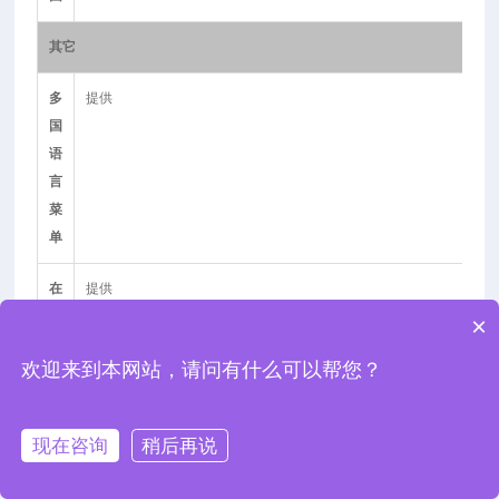
其它
多
提供
国
语
言
菜
单
在
提供
线
×
帮
欢迎来到本网站，请问有什么可以帮您？
助
时
时间和日期，提供保存数据的日期/时间
现在咨询
稍后再说
钟