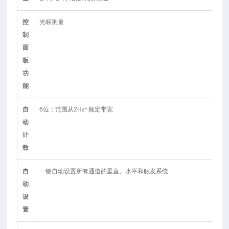
控
光标测量
制
面
板
功
能
自
6位；范围从2Hz~额定带宽
动
计
数
自
一键自动设置所有通道的垂直、水平和触发系统
动
设
置