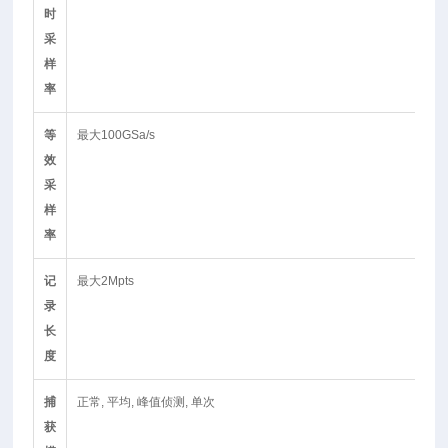
时
采
样
率
等
最大100GSa/s
效
采
样
率
记
最大2Mpts
录
长
度
捕
正常, 平均, 峰值侦测, 单次
获