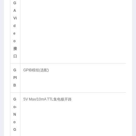
G
A
Vi
d
e
o
接
口
G
GPIB模组(选配)
PI
B
G
5V Max/10mA TTL集电极开路
o-
N
o
G