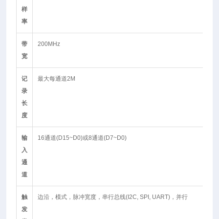
样
率
带
200MHz
宽
记
最大每通道2M
录
长
度
输
16通道(D15~D0)或8通道(D7~D0)
入
通
道
触
边沿，模式，脉冲宽度，串行总线(I2C, SPI, UART)，并行
发