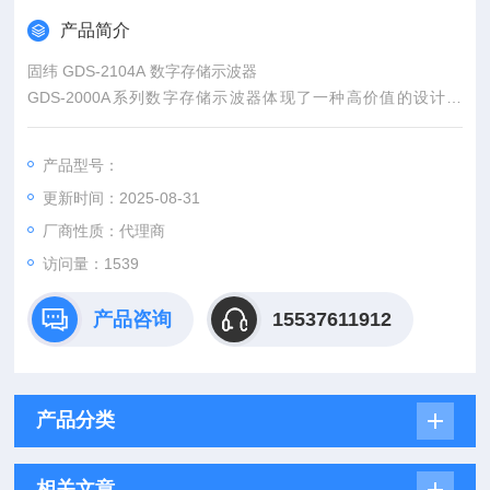
产品简介
固纬 GDS-2104A 数字存储示波器
GDS-2000A系列数字存储示波器体现了一种高价值的设计构
思，包括2GSa/s采样率、2M记录长度、2/4输入通道、超大彩色
LCD显示屏以及VPO (Visual Persistence Oscilloscope)技术，8
产品型号：
0,000wfms/s的更新率可以快速完成波形捕获和处理。
更新时间：2025-08-31
厂商性质：代理商
访问量：1539
产品咨询
15537611912
产品分类
相关文章