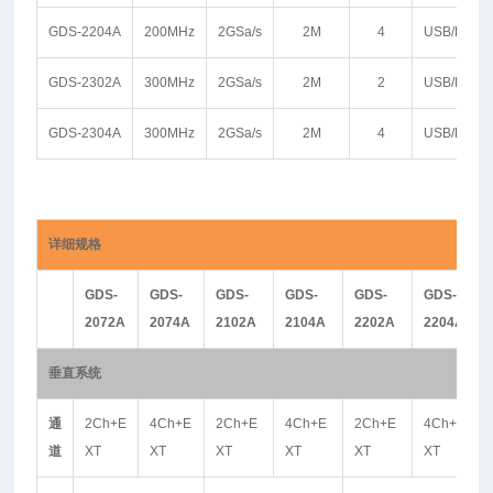
GDS-2204A
200MHz
2GSa/s
2M
4
USB/RS23
GDS-2302A
300MHz
2GSa/s
2M
2
USB/RS23
GDS-2304A
300MHz
2GSa/s
2M
4
USB/RS23
详细规格
GDS-
GDS-
GDS-
GDS-
GDS-
GDS-
2072A
2074A
2102A
2104A
2202A
2204A
垂直系统
通
2Ch+E
4Ch+E
2Ch+E
4Ch+E
2Ch+E
4Ch+E
道
XT
XT
XT
XT
XT
XT