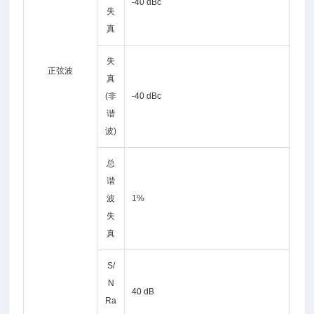
-40 dBc
失
真
失
正弦波
真
(非
-40 dBc
谐
波)
总
谐
波
1%
失
真
S/
N
40 dB
Ra