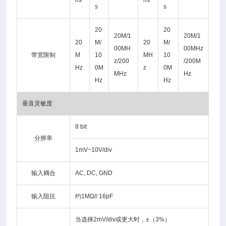
ns
ns
s
s
20
20
20M/1
20M/1
20
M/
20
M/
00MH
00MHz
带宽限制
M
10
MH
10
z/200
/200M
Hz
0M
z
0M
MHz
Hz
Hz
Hz
垂直灵敏度
8 bit
分辨率
1mV~10V/div
输入耦合
AC, DC, GND
输入阻抗
约1MΩ// 16pF
当选择2mV/div或更大时，±（3%）