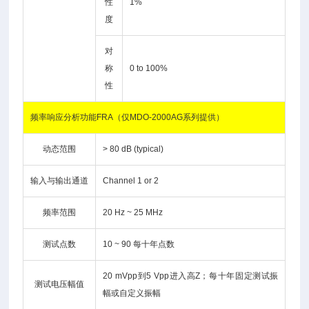
性
1%
度
对
称
0 to 100%
性
频率响应分析功能FRA（仅MDO-2000AG系列提供）
动态范围
> 80 dB (typical)
输入与输出通道
Channel 1 or 2
频率范围
20 Hz ~ 25 MHz
测试点数
10 ~ 90 每十年点数
20 mVpp到5 Vpp进入高Z；每十年固定测试振
测试电压幅值
幅或自定义振幅