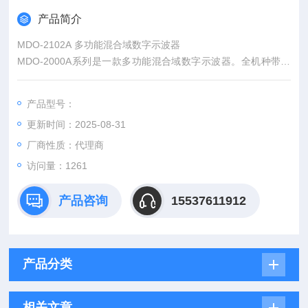
产品简介
MDO-2102A 多功能混合域数字示波器
MDO-2000A系列是一款多功能混合域数字示波器。全机种带宽
范围包括300MHz,200MHz,100MHz。实时采样率 2GSa/s，储
存深度20M/ch。 该系列包括MDO-2000A和MDO-2000AG两个
产品型号：
机种，全系标配频谱分析仪的功能。MDO-2000AG另外提供一
更新时间：2025-08-31
个双信道25MHz任意波信号发生器，并提供频率响应分析（FR
A）功能。
厂商性质：代理商
访问量：1261
产品咨询
15537611912
产品分类
相关文章