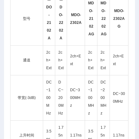
MD
MD
DO
D
O-
O-
MDO-
-
O-
MDO-
型号
21
22
2302A
21
22
2302A
02
02
G
02
02
AG
AG
A
A
2c
2c
2c
2c
2ch+E
2ch+E
通道
h+
h+
h+
h+
xt
xt
Ext
Ext
Ext
Ext
DC
D
DC
DC
~1
C~
DC~3
~1
~2
DC~30
带宽(-3dB)
00
20
00MH
00
00
0MHz
M
0M
z
MH
MH
Hz
Hz
z
z
1.7
1.7
3.5
3.5
上升时间
5n
1.17ns
5n
1.17ns