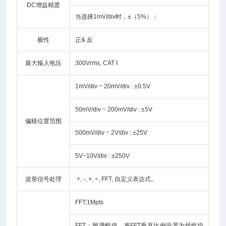
DC增益精度
当选择1mV/div时，±（5%）；
极性
正& 反
最大输入电压
300Vrms, CAT I
1mV/div ~ 20mV/div : ±0.5V
50mV/div ~ 200mV/div : ±5V
偏移位置范围
500mV/div ~ 2V/div : ±25V
5V~10V/div : ±250V
波形信号处理
+, -, ×, ÷, FFT, 自定义表达式。
FFT:1Mpts
FFT：频谱幅值。将FFT垂直比例设置为线性均