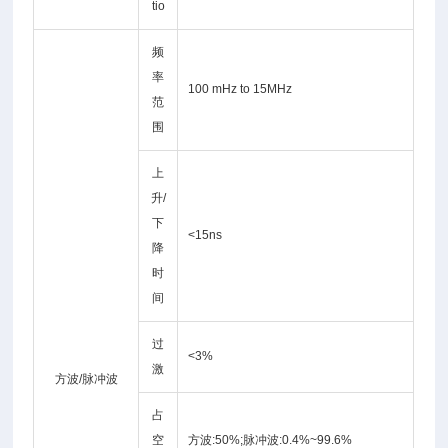
tio
频
率
100 mHz to 15MHz
范
围
上
升/
下
<15ns
降
时
间
过
<3%
激
方波/脉冲波
占
空
方波:50%;脉冲波:0.4%~99.6%