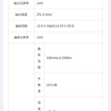
输出分辨率
1mV
输出精度
2% (1 kHz)
偏移范围
±2.5 V, HighZ;±1.25 V, 50 Ω
偏移分辨率
1mV
频
率
100mHz to 25MHz
范
围
平
整
±0.5 dB
度
谐
波