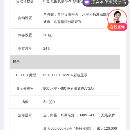
自动计数器
6 位,范围从最小2Hz到额定带宽
现在有优惠活动吗
单按钮，自动设置垂直，水平和触发系统的所有
自动设置
通道，具有撤消自动设置
保存设置
20 组
保存波形
24 组
显示
TFT LCD 类型
8" TFT LCD WVGA 彩色显示
显示分辨率
800 水平× 480 垂直像素(WVGA)
插值
Sin(x)/x
波形显示
点，向量，可调余辉（16ms〜4s），无限余辉
最大600,000次/秒（分段模式），最大120,000