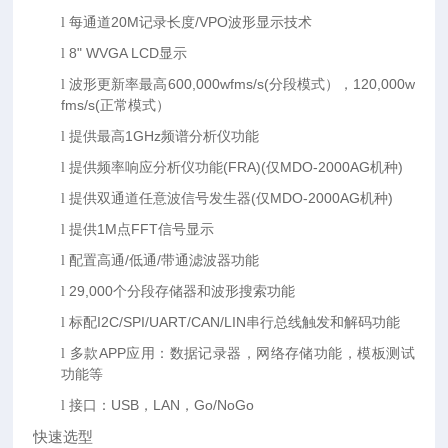
20M
/VPO
l
每通道
记录长度
波形显示技术
8" WVGA LCD
l
显示
600,000wfms/s(
120,000w
l
波形更新率最高
分段模式），
fms/s(
正常模式）
1GHz
l
提供最高
频谱分析仪功能
(FRA)(
MDO-2000AG
)
l
提供频率响应分析仪功能
仅
机种
(
MDO-2000AG
)
l
提供双通道任意波信号发生器
仅
机种
1M
FFT
l
提供
点
信号显示
/
/
l
配置高通
低通
带通滤波器功能
29,000
l
个分段存储器和波形搜索功能
I2C/SPI/UART/CAN/LIN
l
标配
串行总线触发和解码功能
APP
l
多款
应用：数据记录器，网络存储功能，模板测试
功能等
USB
LAN
Go/NoGo
l
接口：
，
，
快速选型