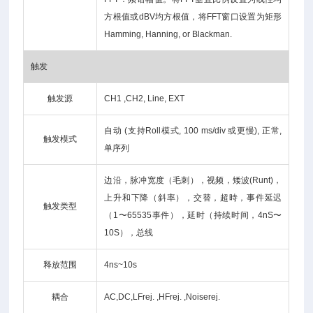
方根值或dBV均方根值，将FFT窗口设置为矩形
Hamming, Hanning, or Blackman.
触发
触发源
CH1 ,CH2, Line, EXT
自动 (支持Roll模式, 100 ms/div 或更慢), 正常,
触发模式
单序列
边沿，脉冲宽度（毛刺），视频，矮波(Runt)，
上升和下降（斜率），交替，超時，事件延迟
触发类型
（1〜65535事件），延时（持续时间，4nS〜
10S），总线
释放范围
4ns~10s
耦合
AC,DC,LFrej. ,HFrej. ,Noiserej.