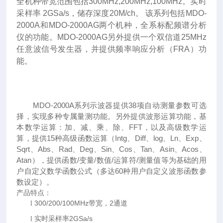
全机种带宽范围包括300MHz,200MHz,100MHz。实时
采样率 2GSa/s，储存深度20M/ch。 该系列包括MDO-
2000A和MDO-2000AG两个机种，全系标配频谱分析
仪的功能。MDO-2000AG另外提供一个双信道25MHz
任意波信号发生器，并提供频率响应分析（FRA）功
能。
MDO-2000A系列示波器提供38项自动测量参数可选
择，实现多种专属量测功能。另外提供波形运算功能，基
本
数学运算：加、减、乘、除、FFT，以及
高级数学运
算，提供15种高级函数运算（Intg、Diff、log、Ln、Exp、
Sqrt、Abs、Rad、Deg、Sin、Cos、Tan、Asin、Acos、
Atan），提供函数/变量/数值/运算符/测量值等为基础的用
户自定义数学函数公式（多达60种用户自定义波形函数参
数设定）。
产品特点：
300/200/100MHz
2
l
带宽，
通道
2GSa/s
l
实时采样率