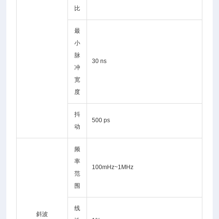
比
最
小
脉
30 ns
冲
宽
度
抖
500 ps
动
频
率
100mHz~1MHz
范
围
线
斜波