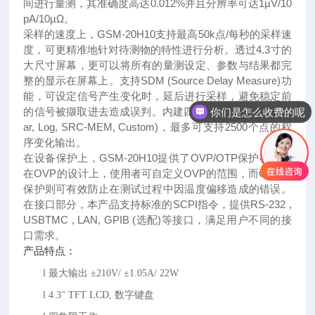
间进行量测，其准确度高达0.012%并且分辨率可达1µV/10
pA/10µΩ。
采样的速度上，GSM-20H10支持最高50k点/每秒的采样速
度，可更精准地针对待测物的特性进行分析。透过4.3寸的
大尺寸屏幕，更可以将所有的量测设定、参数与结果都完
整的显示在屏幕上。支持SDM (Source Delay Measure)功
能，可设定信号产生变化时，延后进行采样，避免稳定前
的信号被撷取进去造成误判。内建四种程序输出模式(Line
你们是怎么收费的呢
ar, Log, SRC-MEM, Custom)，最多可支持2500个点的程
序变化输出。
在设备保护上，GSM-20H10提供了OVP/OTP保护模式；
在OVP的设计上，使用者可自定义OVP的范围，而OTP的
保护则可有效防止在测试过程中因温度偏移造成的错误。
在接口部分，本产品支持标准的SCPI指令，提供RS-232 ,
USBTMC , LAN, GPIB (选配)等接口，满足用户不同的接
口需求。
产品特点：
l
最大输出
±210V/ ±1.05A/ 22W
l
4.3" TFT LCD, 数字键盘