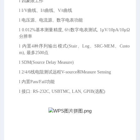
l
四象限工作
l
I/V曲线、I/t曲线、V/t曲线
l
电压源、电流源、数字电表功能
l
0.012%基本测量精度, 6½数字电表测试, 1μV/10pA/10μΩ
分辨率
l
内置
4种序列输出模式(Stair、Log、SRC-MEM、Custo
m), 最多2500点
l
SDM(Source Delay Measure)
l
2/4/6线电阻测试远程V-source和Measure Sensing
l
内置
Pass/Fail功能
l
接口
: RS-232C, USBTMC, LAN, GPIB(选配)