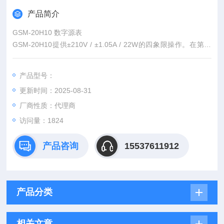
产品简介
GSM-20H10 数字源表
GSM-20H10提供±210V / ±1.05A / 22W的四象限操作。在第一
象限和第三象限，它们作为电源运行，为负载供电。在第二和第
四象限，它们作为负载使用，在内部耗散功率。而电压值、电流
产品型号：
值和电阻值可以在电源或负载操作期间进行量测，其准确度高达
更新时间：2025-08-31
0.012%并且分辨率可达1µV/10pA/10µΩ。
厂商性质：代理商
访问量：1824
产品咨询
15537611912
产品分类
相关文章