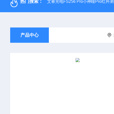
热门搜索：
艾睿光电FS256 Pro小神瞳Pro红
产品中心