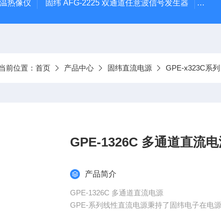
外测温热像仪
固纬 AFG-2225 双通道任意波信号发生器
APS
当前位置：
首页
产品中心
固纬直流电源
GPE-x323
GPE-1326C 多通道直流
产品简介
GPE-1326C 多通道直流电源
GPE-系列线性直流电源秉持了固纬电子在电
幕LCD 显示、高测量分辨率， 简易外部类