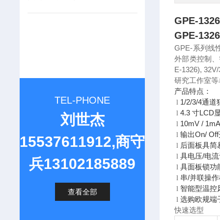
GPE-13
GPE-13
GPE-系列
外部类控制、智
E-1326),
研究工作室等
产品特点：
TEL-PHONE
1/2/3/4
l
4.3 寸LCD
l
刘世杰
10mV / 
l
输出On/ Of
l
15537611912,商守
后面板具简
l
具电压/电
l
兵13102185889
具面板锁功
l
串/并联操
l
智能型温控
l
查看全部
选购欧规端
l
快速选型