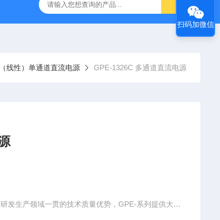
-7050E 交流电源
固纬 GSP-730 频谱分析仪
艾睿光电 C2
扫码加微信
C系列（线性）单通道直流电源
GPE-1326C 多通道直流电源
电源
源研发生产领域一贯的技术质量优势，GPE-系列提供大屏
控制、智能型温控风扇等显著优势不胜枚举。