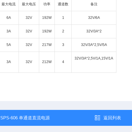
最大电流
最大电压
功率
通道数
备注
6A
32V
192W
1
32V/6A
3A
32V
192W
2
32V/3A*2
5A
32V
217W
3
32V/3A*2,5V/5A
32V/3A*2,5V/1A,15V/1A
3A
32V
212W
4
：
SPS-606 单通道直流电源
返回列表