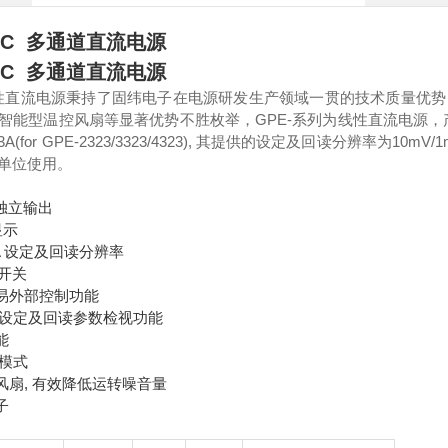
26C 多通道直流电源
26C 多通道直流电源
线性直流电源秉持了固纬电子在电源研发生产领域一贯的技术质量优势，
能型温控风扇等显著优势不胜枚举，GPE-系列为线性直流电源，产品信道数
 32V/3A(for GPE-2323/3323/4323), 其提供的设定及回读分
单位使用。
通道独立输出
显示
1mA 设定及回读分辨率
f开关
易外部控制功能
流设定及回读参数检视功能
能
作模式
风扇, 有效降低运转噪音量
子