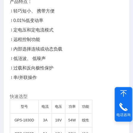
产品特点：
轻巧短小、 携带方便
l
0.01%低变动率
l
定电压和定电流模式
l
远程控制功能
l
内部选择连续或动态负载
l
低涟波、 低噪声
l
过载和反向极性保护
l
串/并联操作
l
快速选型
型号
电流
电压
功率
功能
电话咨询
GPS-1830D
3A
18V
54W
线性