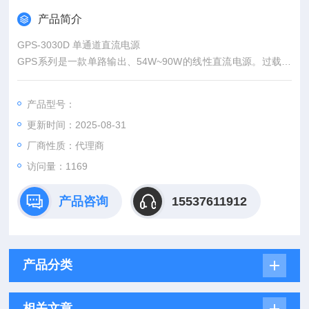
产品简介
GPS-3030D 单通道直流电源
GPS系列是一款单路输出、54W~90W的线性直流电源。过载保
护、反向极性保护功能、0.01%低变动率和 &amp;amp;amp;lt;1
mVrms 低涟波/噪声是GPS系列的显著特点。连续或动态内部负
产品型号：
载选择功能适用于脉冲电流等应用领域。
更新时间：2025-08-31
厂商性质：代理商
访问量：1169
产品咨询
15537611912
产品分类
相关文章