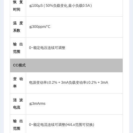
恢复
≦100μS ( 50%负载变化,最小负载0.5A )
时间
温度
≦300ppm/°C
系数
输出
0~额定电压连续可调整
范围
CC模式
变动
电源变动率≦0.2% + 3mA负载变动率≦0.2% + 3mA
率
涟波
≦3mArms
电流
输出
0~额定电流连续可调整(Hi/Lo范围可切换)
范围