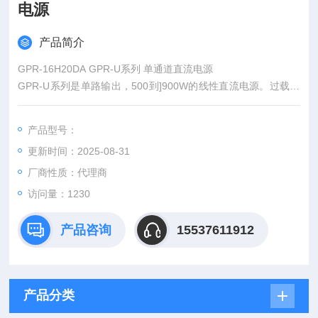
电源
产品简介
GPR-16H20DA GPR-U系列 单通道直流电源
GPR-U系列是单路输出，500到]900W的线性直流电源。过载和
极性反向保护以及标准的过电压、过电流和过温度保护，可以使
GPR和负载免受意外损坏，输出通道都具有0.01%的高调节率和
产品型号：
低于1mVrms的涟波和噪声。客户可根据需要订做0-1000V，0.5-
更新时间：2025-08-31
50A，容量不超过1kVA的机型。
厂商性质：代理商
访问量：1230
产品咨询
15537611912
产品分类