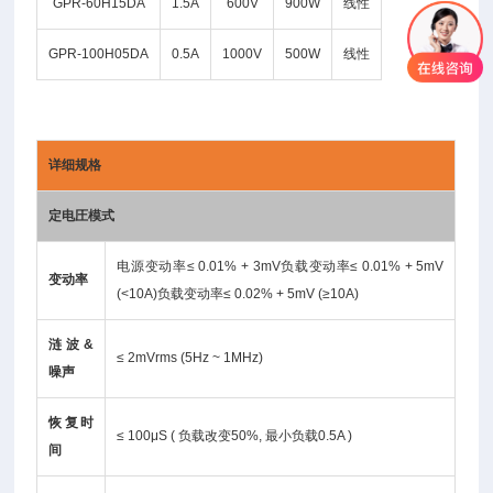
GPR-60H15DA
1.5A
600V
900W
线性
GPR-100H05DA
0.5A
1000V
500W
线性
详细规格
定电圧模式
电源变动率≤ 0.01% + 3mV负载变动率≤ 0.01% + 5mV
变动率
(<10A)负载变动率≤ 0.02% + 5mV (≥10A)
涟波&
≤ 2mVrms (5Hz ~ 1MHz)
噪声
恢复时
≤ 100μS ( 负载改变50%, 最小负载0.5A )
间