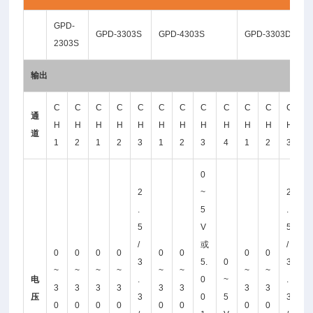
GPD-
GPD-3303S
GPD-4303S
GPD-3303D
2303S
输出
C
C
C
C
C
C
C
C
C
C
C
C
通
H
H
H
H
H
H
H
H
H
H
H
H
道
1
2
1
2
3
1
2
3
4
1
2
3
0
2
~
2
.
5
.
5
V
5
/
或
/
0
0
0
0
0
0
0
0
3
5.
0
3
~
~
~
~
~
~
~
~
电
.
0
~
.
3
3
3
3
3
3
3
3
压
3
0
5
3
0
0
0
0
0
0
0
0