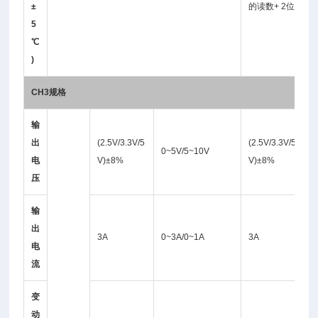
±
的读数+ 2位)
5
℃
)
CH3
规格
输
出
(2.5V/3.3V/5
(2.5V/3.3V/5
0~5V/5~10V
电
V)±8%
V)±8%
压
输
出
3A
0~3A/0~1A
3A
电
流
变
动