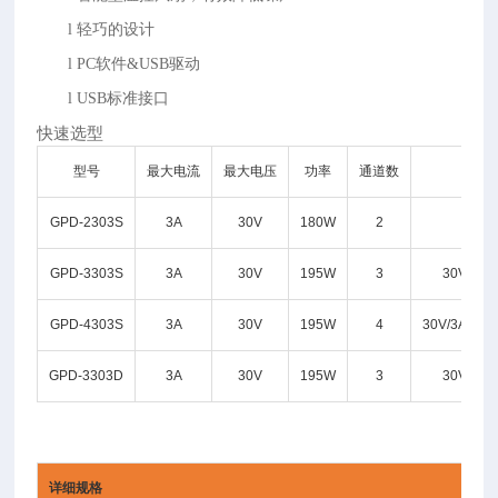
l
轻巧的设计
l
PC软件&USB驱动
l
USB标准接口
快速选型
型号
最大电流
最大电压
功率
通道数
备
GPD-2303S
3A
30V
180W
2
30V/
GPD-3303S
3A
30V
195W
3
30V/3A*
GPD-4303S
3A
30V
195W
4
30V/3A*2,5
GPD-3303D
3A
30V
195W
3
30V/3A*
详细规格