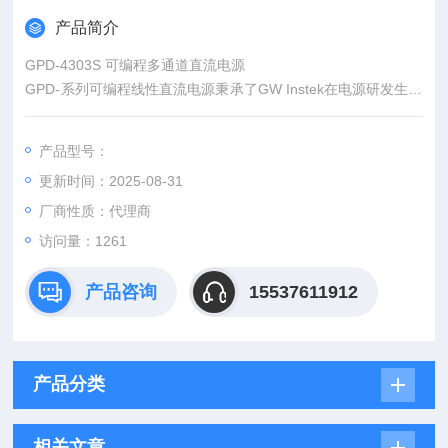
产品简介
GPD-4303S 可编程多通道直流电源
GPD-系列可编程线性直流电源秉承了GW Instek在电源研发生产
领域一贯的技术品质优势。数字面板控制、大显示屏、明亮的LE
D指示灯、高输出分辨率、4组设置存储器、USB远程控制、智能
产品型号：
型温控风扇等显著优势不胜枚举。不仅操作简单，支持多种面板
更新时间：2025-08-31
设置，它还具有合理的价格。凭借这些优势，GPD-系列必将成
为电源市场上闪亮的新星。
厂商性质：代理商
访问量：1261
产品咨询
15537611912
产品分类
相关文章