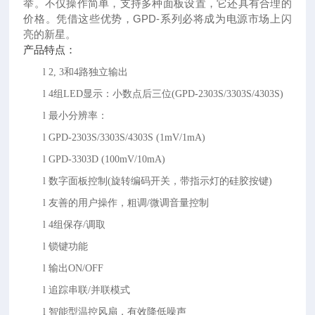
举。不仅操作简单，支持多种面板设置，它还具有合理的
价格。凭借这些优势，GPD-系列必将成为电源市场上闪
亮的新星。
产品特点：
l
2, 3和4路独立输出
l
4组LED显示：小数点后三位(GPD-2303S/3303S/4303S)
l
最小分辨率：
l
GPD-2303S/3303S/4303S (1mV/1mA)
l
GPD-3303D (100mV/10mA)
l
数字面板控制
(旋转编码开关，带指示灯的硅胶按键)
l
友善的用户操作，粗调
/微调音量控制
l
4组保存/调取
l
锁键功能
l
输出
ON/OFF
l
追踪串联
/并联模式
l
智能型温控风扇，有效降低噪声