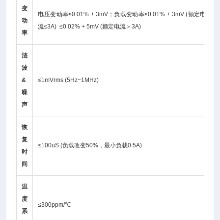
变
电压变动率≤0.01% + 3mV；负载变动率≤0.01% + 3mV (额定电
动
流≤3A) ≤0.02% + 5mV (额定电流＞3A)
率
涟
波
&
≤1mVrms (5Hz~1MHz)
噪
声
恢
复
≤100uS (负载改变50%，最小负载0.5A)
时
间
温
度
≤300ppm/℃
系