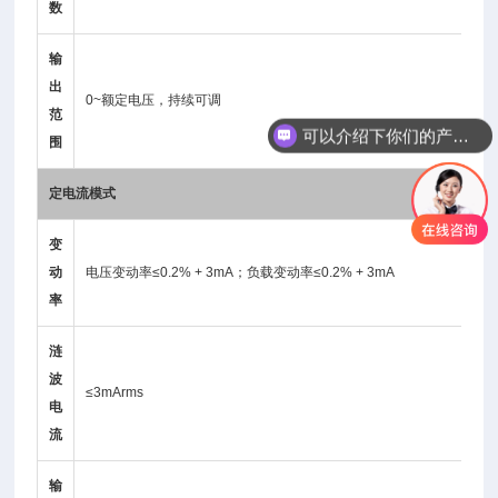
数
输
出
可以介绍下你们的产品么
0~额定电压，持续可调
范
你们是怎么收费的呢
围
定电流模式
变
动
电压变动率≤0.2% + 3mA；负载变动率≤0.2% + 3mA
率
涟
波
≤3mArms
电
流
输