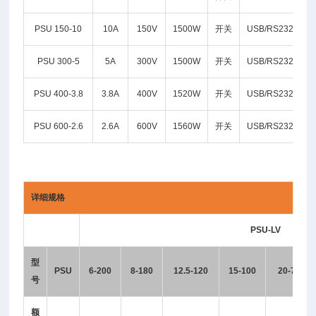
PSU 150-10
10A
150V
1500W
开关
USB/RS232/LAN
PSU 300-5
5A
300V
1500W
开关
USB/RS232/LAN
PSU 400-3.8
3.8A
400V
1520W
开关
USB/RS232/LAN
PSU 600-2.6
2.6A
600V
1560W
开关
USB/RS232/LAN
详细规格
PSU-LV
型
PSU
6-200
8-180
12.5-120
15-100
20-76
号
额