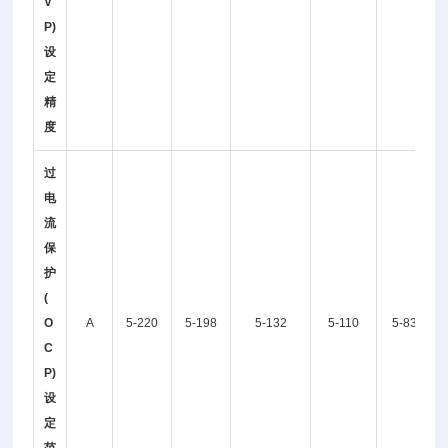
V
P)
设
定
精
度
过
电
流
保
护
(
O
A
5-220
5-198
5-132
5-110
5-83.6
C
P)
设
定