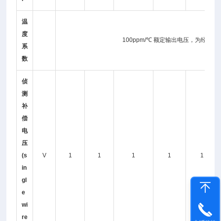
温
度
100ppm/℃ 额定输出电压，为经过3
系
数
侦
测
补
偿
电
压
(s
V
1
1
1
1
1
in
gl
e
wi
re