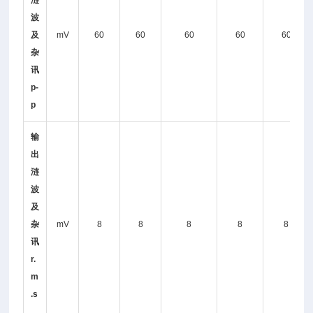
涟
波
及
mV
60
60
60
60
60
杂
讯
p-
p
输
出
涟
波
及
杂
mV
8
8
8
8
8
讯
r.
m
.s
.