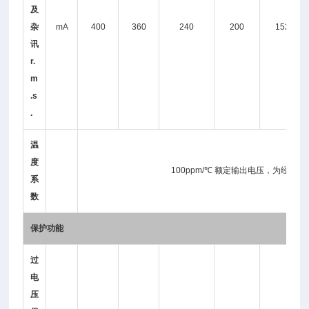
及
杂
mA
400
360
240
200
152
讯
r.
m
.s
.
温
度
100ppm/℃ 额定输出电压，为经过3
系
数
保护功能
过
电
压