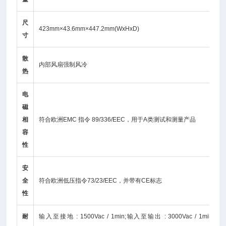
尺
423mm×43.6mm×447.2mm(WxHxD)
寸
散
内部风扇强制风冷
热
电
磁
相
符合欧洲EMC 指令 89/336/EEC，用于A类测试和测量产品
容
性
安
全
符合欧洲低压指令73/23/EEC，并带有CE标志
性
耐
输入至接地 : 1500Vac / 1min;输入至输出 : 3000Vac / 1min;Vo