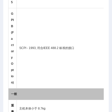
5
G
PI
B
(F
a
ct
SCPI - 1993, 符合IEEE 488.2 标准的接口
or
y
O
pt
io
n)
一般
重
主机本体小于 8.7kg
量