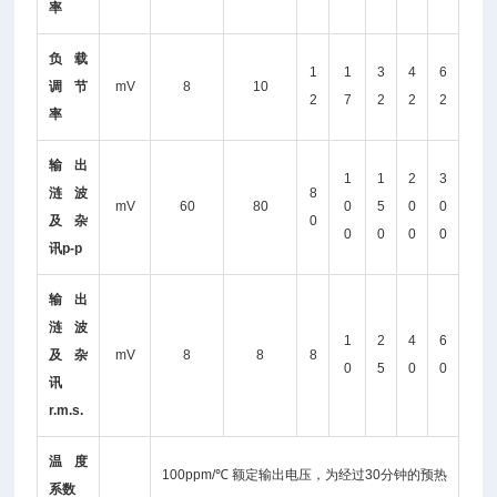
率
负载
1
1
3
4
6
调节
mV
8
10
2
7
2
2
2
率
输出
1
1
2
3
涟波
8
mV
60
80
0
5
0
0
及杂
0
0
0
0
0
讯p-p
输出
涟波
1
2
4
6
及杂
mV
8
8
8
0
5
0
0
讯
r.m.s.
温度
100ppm/℃ 额定输出电压，为经过30分钟的预热
系数