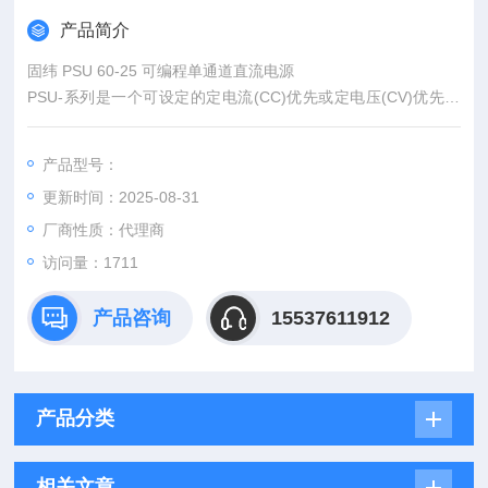
产品简介
固纬 PSU 60-25 可编程单通道直流电源
PSU-系列是一个可设定的定电流(CC)优先或定电压(CV)优先的
电源供应器。PSU-系列电源供应器，在定电压或定电流的模式
下，其输出的电压或电流的斜率可按使用者的测试需求进行调
产品型号：
整。斜率设置区分为高速优先或斜率优先两种。高速优先斜率设
更新时间：2025-08-31
置为定电流(CC)或定电压(CV)模式的电流或电压变化以最高速进
行。
厂商性质：代理商
访问量：1711
产品咨询
15537611912
产品分类
相关文章