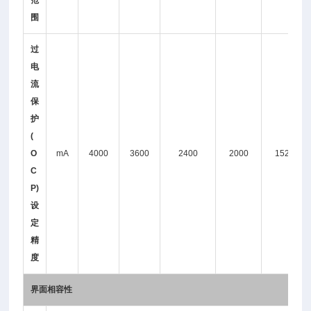
范
围
过
电
流
保
护
(
O
mA
4000
3600
2400
2000
1520
C
P)
设
定
精
度
界面相容性