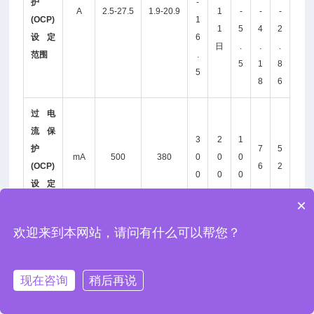
护
-
A
2.5-27.5
1.9-20.9
1
-
-
-
(OCP)
1
1
5
4
2
设定
6
日
.
.
.
范围
.
5
1
8
5
8
6
过电
流保
3
2
1
护
7
5
mA
500
380
0
0
0
(OCP)
6
2
0
0
0
设定
×
精度
欢迎来到本网站，请问有什么可以帮您？
界面相容性
类型A:主机，类型B：装置，速度：1.1/2.0，USB类别：
USB
现在咨询
稍后再说
CDC（通讯设备类）