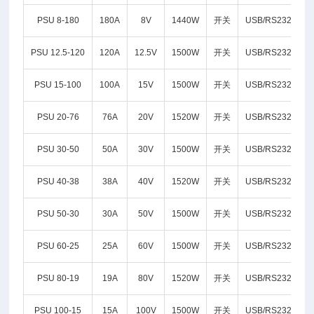
PSU 8-180
180A
8V
1440W
开关
USB/RS232/LAN
PSU 12.5-120
120A
12.5V
1500W
开关
USB/RS232/LAN
PSU 15-100
100A
15V
1500W
开关
USB/RS232/LAN
PSU 20-76
76A
20V
1520W
开关
USB/RS232/LAN
PSU 30-50
50A
30V
1500W
开关
USB/RS232/LAN
PSU 40-38
38A
40V
1520W
开关
USB/RS232/LAN
PSU 50-30
30A
50V
1500W
开关
USB/RS232/LAN
PSU 60-25
25A
60V
1500W
开关
USB/RS232/LAN
PSU 80-19
19A
80V
1520W
开关
USB/RS232/LAN
PSU 100-15
15A
100V
1500W
开关
USB/RS232/LAN