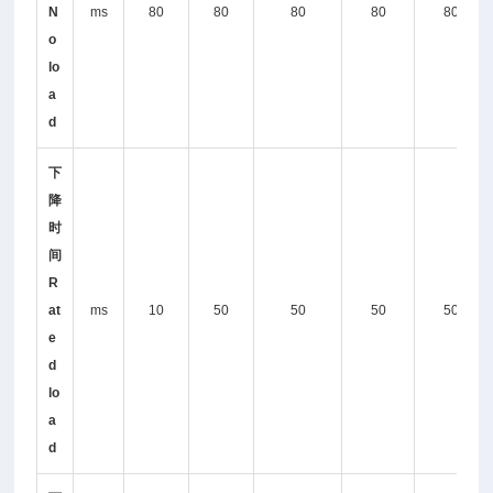
N
ms
80
80
80
80
80
o
lo
a
d
下
降
时
间
R
at
ms
10
50
50
50
50
e
d
lo
a
d