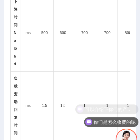
下
降
时
间
N
ms
500
600
700
700
800
o
lo
a
d
负
载
变
动
ms
1.5
1.5
1
1
1
回
复
你们是怎么收费的呢
时
间