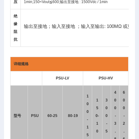
压
1min;150<Vout≦600;输出至接地 : 1500Vdc / 1min
绝
缘
输出至接地；输入至接地 ；输入至输出: 100MΩ 或更大 (DC
阻
抗
详细规格
PSU-LV
PSU-HV
4
6
1
1
3
0
0
0
5
0
0
0
0
型号
PSU
60-25
80-19
0-
0
-
-
-
1
-
3
2
1
0
5
.
.
5