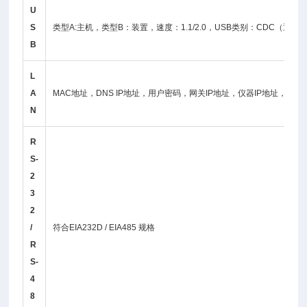
U
S
类型A:主机，类型B：装置，速度：1.1/2.0，USB类别：CDC（通讯
B
L
A
MAC地址，DNS IP地址，用户密码，网关IP地址，仪器IP地址，子网
N
R
S-
2
3
2
/
符合EIA232D / EIA485 规格
R
S-
4
8