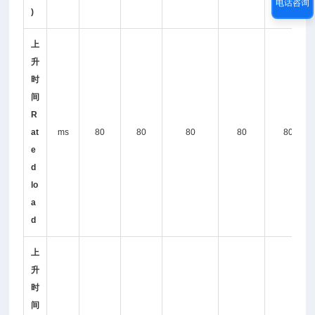
电话咨询
)
上
升
时
间
R
at
ms
80
80
80
80
80
e
d
lo
a
d
上
升
时
间