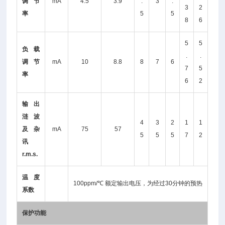
调节
mA
4.5
3.9
.
3
.
3
2
率
5
5
8
6
5
5
负载
.
.
调节
mA
10
8.8
8
7
6
7
5
率
6
2
输出
涟波
4
3
2
1
1
及杂
mA
75
57
5
5
5
7
2
讯
r.m.s.
温度
100ppm/℃ 额定输出电压，为经过30分钟的预热
系数
保护功能