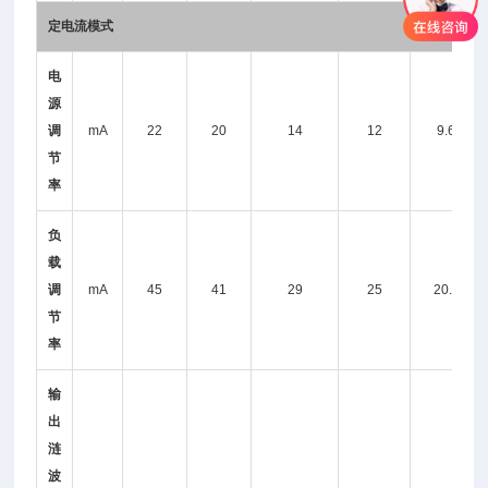
定电流模式
电
源
调
mA
22
20
14
12
9.6
节
率
负
载
调
mA
45
41
29
25
20.2
节
率
输
出
涟
波