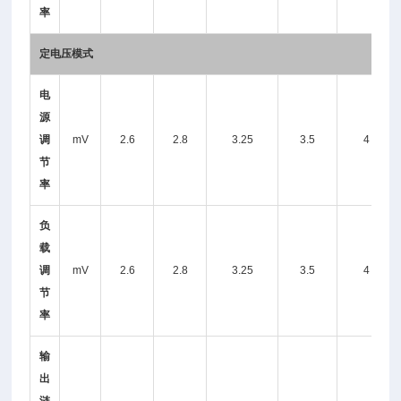
率
定电压模式
电
源
调
mV
2.6
2.8
3.25
3.5
4
节
率
负
载
调
mV
2.6
2.8
3.25
3.5
4
节
率
输
出