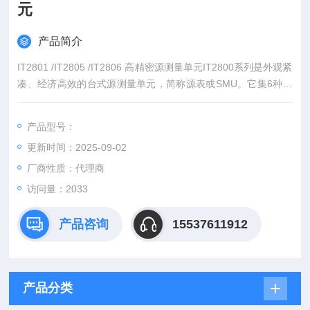
元
产品简介
IT2801 /IT2805 /IT2806 高精密源测量单元IT2800系列是外观紧
凑、经济高效的台式源测量单元，简称源表或SMU。它集6种设
备功能于一体，综合了四象限电压源，电流源，6位半数字万用
表、脉冲发生器、电池模拟器以及电子负载功能，是半导体功率
产品型号：
器件IV特性测试的理想选择。全系列覆盖了10fA到10A的电流范
更新时间：2025-09-02
围以及100nV到1000V的电压范围。
厂商性质：代理商
访问量：2033
产品咨询
15537611912
产品分类