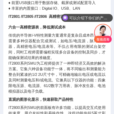
♦ 前置USB接口用于数据存储、截屏或测试配置导入
♦ 丰富的内置接口：Digital IO、USB、LAN
IT2801 /IT2805 /IT2806 高精密源测量单元
可以介绍下你们的产品么
六合一高精密源表，降低测试成本
传统的半导体I-V特性测量方案通常是复杂且成本昂贵的，
需要多种仪器配合完成测试，如电压/电流源，脉冲发生
器，高精密电压/电流表等。不仅占用有限的测试台架空
间，同时工程师需要编程实现多台设备的控制及同步，才
能确保测试结果的准确度。
IT2800系列SMU为工程师提供了一种即经济又高效的解决
方案。它集六种设备功能于一体，将不同输出和测量能力
整合到紧凑的1/2 2U尺寸中，可精确地输出电压或电流以
及同时测量电压和/或电流。它兼具以下仪器的功能：四象
限电压源、电流源、61/2数字万用表、脉冲发生器、电池
模拟器以及电子负载。
直观的图形化显示，快速获取产品特性
IT2800系列SMU的前面板有许多功能，以提高交互式使用
的速度，用户友好性和易操作性。这些功能包括5英寸彩