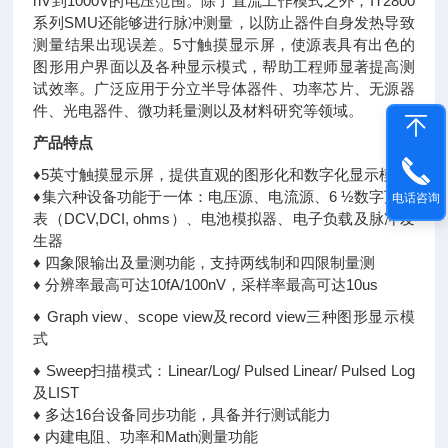
nV到1000V的电压范围。除了直流工作模式之外，IT2800
系列SMU还能够进行脉冲测量，以防止器件自身发热导致
测量结果出现误差。5寸触摸显示屏，使源表具有出色的
图形用户界面以及各种显示模式，帮助工程师显著提高测
试效率。广泛应用于分立半导体器件、功率芯片、无源器
件、光电器件、微功耗量测以及材料研究等领域。
产品特点
♦5英寸触摸显示屏，提供直观的图形化和数字化显示模式
♦集六种设备功能于一体：电压源、电流源、6 ½数字万用
电话咨询
表（DCV,DCI, ohms）、电池模拟器、电子负载及脉冲发
生器
♦ 四象限输出及量测功能，支持两线制和四限制量测
♦ 分辨率最高可达10fA/100nV，采样率最高可达10us
♦ Graph view、scope view及record view三种图形显示模
式
♦ Sweep扫描模式：Linear/Log/ Pulsed Linear/ Pulsed Log
及LIST
♦ 多达16台设备同步功能，具备并行测试能力
♦ 内建电阻、功率和Math测量功能