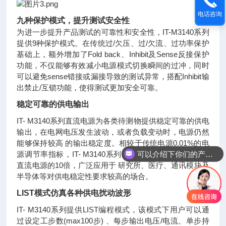
电话咨询
九种保护模式，提升测试安全性
为进一步提升产品测试的可靠性和安全性，IT-M3140系列
提供9种保护模式。在传统过/欠压、过/欠流、过功率保护
基础上，额外增加了Fold back、Inhibit及Sense反接保护
功能，不仅能够有效减小电源模式切换瞬间的过冲，同时
可以避免sense错接或漏接导致的测试异常，搭配Inhibit输
出禁止/互锁功能，使得测试更加安全可靠。
稳定可靠的供电输出
IT- M3140系列直流电源为各类待测物提供稳定可靠的供电
输出，在电网电压发生波动，或者负载变动时，电源仍然
能够保持较高 的输出稳定度。相较于传统电源0.01%的电
可以介绍下你们的产品么
源调节率指标，IT- M3140系列最高可达0.001%，是传统
直流电源的10倍，广泛应用于 研究所、医疗、通讯模块及
半导体等对供电稳定性要求较高的场合。
LIST模式仿真各种供电扰动波形
IT- M3140系列提供LIST编程模式，该模式下用户可以通
过设定工步数(max100步) 、每步输出电压/电流、单步持