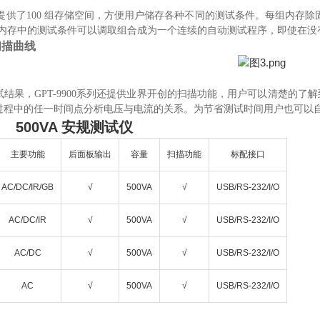
0系列提供了100 组存储空间，方便用户储存各种不同的测试条件。每组内
，内存中的测试条件可以调取组合成为一个连续的自动测试程序，即使在没
扫描曲线
试结果，
GPT-9900系列还提供业界开创
的扫描功能，用户可以清楚的了解
过程中的任一时间点分析电压与电流的关系。为节省测试时间用户也可以自
04 500VA 安规测试仪
主要功能
后面板输出
容量
扫描功能
标配接口
AC/DC/IR/GB
√
500VA
√
USB/RS-232/I/O
AC/DC/IR
√
500VA
√
USB/RS-232/I/O
AC/DC
√
500VA
√
USB/RS-232/I/O
AC
√
500VA
√
USB/RS-232/I/O