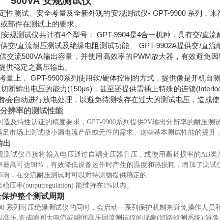
04 500VA 安规测试仪
性测试、安全考量及全新外观的安规测试仪- GPT-9900 系列，来符
品或部件在测试上的要求。
0系列安规测试仪共计有4个型号： GPT-9904是4合一机种，具有交
03A提供交/直流耐压测试及绝缘电阻测试功能、 GPT-9902A提供交/
供交流500VA输出容量，并使用高效率的PWM放大器，有效避免
提供稳定之高压输出。
考量上， GPT-9900系列使用软/硬体控制的方式，提供像是开
切断输出电压的能力(150μs)，甚至还提供需插上特殊的连锁(Inte
都会自动进行放电处理，以避免待测物存在过大的测试电压，造成使
高分辨率的测试性能
制造及特性认证的精度要求，
GPT-9900系列提供2V输出分辨率的耐压测试(A
满足市场上测试微小漏电流产品或元件的需求。这些基本测试性能的提升
输出
规测试仪直接将输入电压通过自耦变压器升压，或使用高耗损率的
AB类
率最高可达98%，有效降低设备运作时产生的温度和热损耗，增加了测试
影响，在交流耐压测试时可以对待测物提供稳定的
出稳压率
(outputregulation) 能维持在1%以内。
全保护整个测试周期
-9900 系列耐压绝缘测试仪的同时，会启动一系列保护机制来避免操作人
以高压,造成瞬间大电流或瞬间高压回流测试仪的现象(短路侦测系统);避