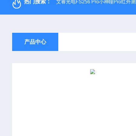
热门搜索：
艾睿光电FS256 Pro小神瞳Pro红
产品中心