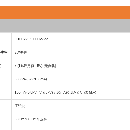
0.100kV~ 5.000kV ac
分辨率
2V/步进
度
± (1%设定值+ 5V) [无负载]
500 VA (5kV/100mA)
100mA (0.5kV< V ≦5kV)；10mA (0.1kV≦ V ≦0.5kV)
正弦波
50 Hz / 60 Hz 可选择