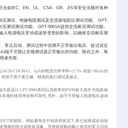
合如IEC、EN、UL、CSA、GB、JIS等安全法规对各种
/直流耐压测试、绝缘电阻测试及交流接地阻抗测试功能、 GPT-
直流耐压测试测试功能、 GPT-9901A提供交流耐压测试功能。
因输入电源电压变动或波形变形的影响，以确保交流耐压测
机自测、零点启动、测试过程中侦测不正常输出电压、超过设定
rlock)端子才能让安规测试器正常输出的功能。除此之外，每
用者伤害。
C5kV/DC6kV)、1μA的电流分辨率和+(1.5% 读值+30μA)的
，有助于用户更正确、精准的执行测试及验证。
放大器设计,GPT-9900系列以高效率的PWM放大器作为电路核
仪本身的使用寿命和可靠性;另外
，
由于不受输入电源电压波动
员和DUT的损坏。例如避免在不知情的状况下,将已短路或近似短
免未预期的跳火或电弧现象，导致错误触动截止电流的零点启动