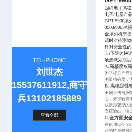
GPT-99
固纬电子高稳定
电子/电器产
GPT-990
9903/99
全系列机型提
试时对待测物
针对安全性的
上/下限之快速
TEL-PHONE
项测试完成后
A.高精度&
刘世杰
为了提升产品
测量精确度，
15537611912,商守
B.
高稳定性
不同于传统安
兵13102185889
心，效率转换
或波形变形的
高压输出，输
查看全部
C.全方面
安
在使用
GPT
路的待测物施