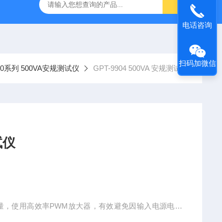
-7050E 交流电源
固纬 GSP-730 频谱分析仪
艾睿光电 C2
电话咨询
扫码加微信
900系列 500VA安规测试仪
GPT-9904 500VA 安规测试仪
测试仪
输出容量，使用高效率PWM放大器，有效避免因输入电源电压
时可以对待测物提供稳定的高压输出。