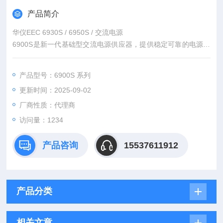
产品简介
华仪EEC 6930S / 6950S / 交流电源
6900S是新一代基础型交流电源供应器，提供稳定可靠的电源来
满足各种测试情境的要求。此产品具备宽广范围的输出设计加上
简易功能键的操作介面，让使用者可以轻鬆快速地上手，大幅提
产品型号：6900S 系列
升产线与实验室的工作效率。适用产业包含家电、电源连接器、
更新时间：2025-09-02
LED照明设备生产与开发以及实验室研发中的产品测试。
厂商性质：代理商
访问量：1234
产品咨询
15537611912
产品分类
相关文章