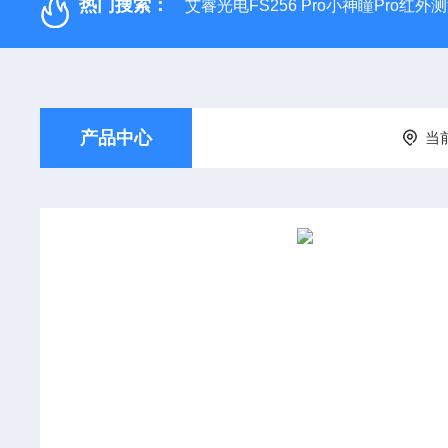
热门搜索：
艾睿光电FS256 Pro小神瞳Pro红
产品中心
当