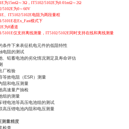
01E为15mΩ～3Ω，IT5102/5102E为0.01mΩ～2Ω
/5102E为0～60V
E、IT5102/5102E电阻为两段量程
/5101E在Ex_Fast模式下
2E为8通道
1/5101E仅支持离线测量，IT5102/5102E同时支持在线和离线测量
的条件下来表征机电元件的低阻特性
触电阻的测试
池、铅蓄电池的劣化情况测定及寿命评估
测
出厂检验
容等效电阻（ESR）测量
内阻和电压测量
池高速量产抽检
池组的测量
车锂电池等高压电池组的测试
联高压锂电池内阻和电压测量
测量精度
常检查