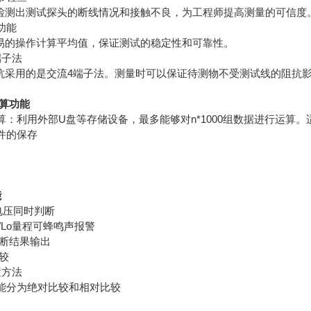
出测试探头的断线情况和接触不良，为工程师提高测量的可信度
功能
操作计算平均值，保证测试的稳定性和可靠性。
端子法
用的是交流4端子法。测量时可以保证待测物不受测试线的阻抗
算功能
算：利用外部U盘等存储设备，最多能够对n*1000组数据进行运算
件的保存
能
电压同时判断
/Lo量程可蜂鸣声报警
断结果输出
较
置方法
能分为绝对比较和相对比较