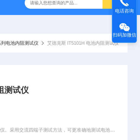
-7050E 交流电源
固纬 GSP-730 频谱分析仪
艾睿光电 C2
电话咨询
扫码加微信
00系列电池内阻测试仪
艾德克斯 IT5101H 电池内阻测试仪
01H 电池内阻测试仪
试仪。采用交流四端子测试方法，可更准确地测试电池的
0. 1uΩ，电压分辨率可达10uV。利用外部U盘存储，可长时