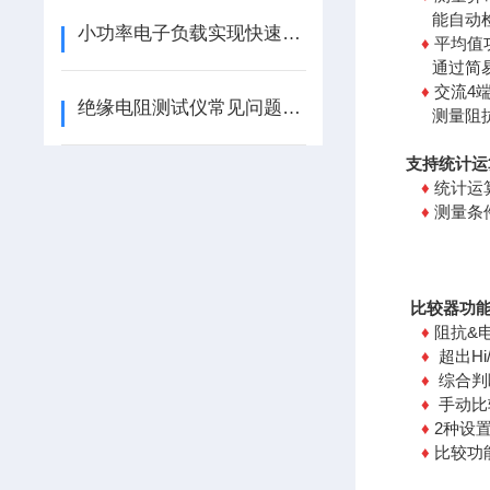
能自动检测
小功率电子负载实现快速负载瞬态测试
平均值
♦
通过简易的
交流4
♦
绝缘电阻测试仪常见问题解答
测量阻抗采
支持统计运
统计运
♦
测量条
♦
比较器功
阻抗&
♦
超出Hi
♦
综合判
♦
手动比
♦
2种设
♦
比较功
♦