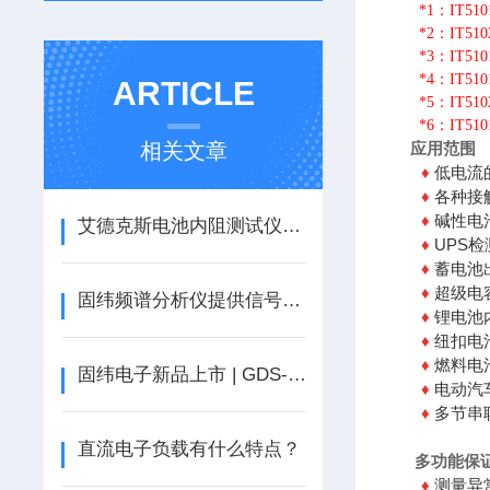
*1：IT51
*2：IT5102
*3：IT5101
*4：IT5101
ARTICLE
*5：IT510
*6：IT510
相关文章
应用范围
低电流
♦
各种接
♦
碱性电
♦
艾德克斯电池内阻测试仪使用方法全解析
UPS检
♦
蓄电池
♦
超级电
♦
固纬频谱分析仪提供信号分析的精密工具
锂电池
♦
纽扣电
♦
燃料电
♦
固纬电子新品上市 | GDS-3000A系列 数字存储示波器
电动汽
♦
多节串
♦
直流电子负载有什么特点？
多功能保证
测量异
♦