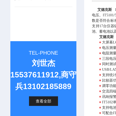
艾德克斯 I
电压。IT51
数是否符合标准
支持17台仪器
池、蓄电池以
艾德克斯 
♦
大屏幕L
♦
电压测量范
TEL-PHONE
♦
电阻测量范
♦
三段电压
刘世杰
♦
同时测试
♦
USB/
15537611912,商守
♦
支持统计
♦
比较器功
兵13102185889
♦
调零功
♦
交流四
♦
讯响报
查看全部
♦
IT51
♦
支持电池
♦
可配合I