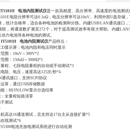
T5101H 电池内阻测试仪
是一款高精度、高分辨率、高速度的电池测试
01/5101E电阻分辨率可达0.1uΩ，电压分辨率可达10uV。利用外部
，统计合格率，适合各种电池的检测和分拣。内建USB/LAN通讯接口，支持
级联，将通道数扩展至272个，对于提高测试效率有很大帮助。内建LAN/R
及动力电池等各种电池的测试。
IT5101H 电池内阻测试仪
产品特点：
CD显示屏：电池内阻和电压同时显示
围：10uV～300V*2
围：150uΩ～3000Ω*1
量程、七段电阻量程的自动或手动测试*3
电阻、电压，速度高达125次/秒*4
LAN通讯接口，支持SCPI协议
运算，通过USB存储数据
能：HI/IN/LOW显示分选结果
能：全量程短路清零
端子测试
警
02单机高达16通道测试，且支持达17台主从连接扩展*5
在线测试*6
TS5300电池充放电测试系统进行自动化测