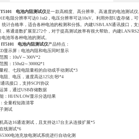
T5101 电池内阻测试仪
是一款高精度、高分辨率、高速度的电池测试仪
1/5101E电阻分辨率可达0.1uΩ，电压分辨率可达10uV。利用外部U
统计合格率，适合各种电池的检测和分拣。内建USB/LAN通讯接口，支持S
联，将通道数扩展至272个，对于提高测试效率有很大帮助。内建LAN/RS2
力电池等各种电池的测试。
IT5101 电池内阻测试仪
产品特点：
D显示屏：电池内阻和电压同时显示
：10uV～300V*2
150uΩ～3000Ω*1
程、七段电阻量程的自动或手动测试*3
、电压，速度高达125次/秒*4
N通讯接口，支持SCPI协议
算，通过USB存储数据
HI/IN/LOW显示分选结果
：全量程短路清零
子测试
单机高达16通道测试，且支持达17台主从连接扩展*5
线测试*6
5300电池充放电测试系统进行自动化测