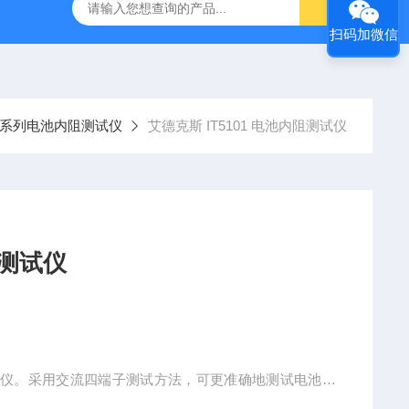
-7050E 交流电源
固纬 GSP-730 频谱分析仪
艾睿光电 C2
扫码加微信
100系列电池内阻测试仪
艾德克斯 IT5101 电池内阻测试仪
 电池内阻测试仪
试仪。采用交流四端子测试方法，可更准确地测试电池的
0. 1uΩ，电压分辨率可达10uV。利用外部U盘存储，可长时