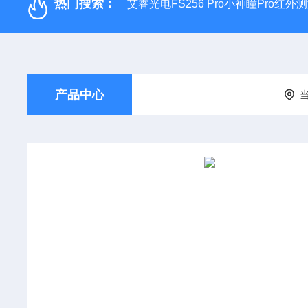
热门搜索：
艾睿光电FS256 Pro小神瞳Pro红
产品中心