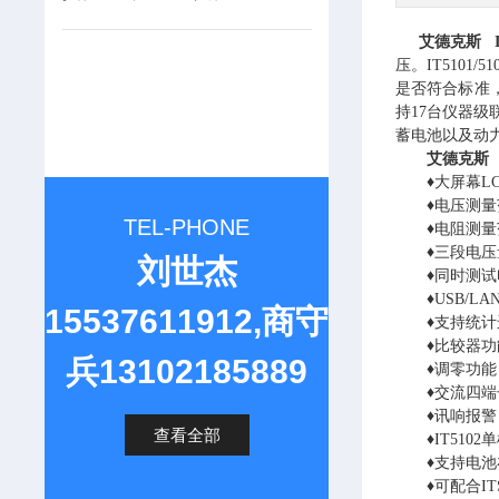
艾德克斯 I
压。IT510
是否符合标准，
持17台仪器级
蓄电池以及动
艾德克斯 
♦大屏幕LC
♦电压测量范围
TEL-PHONE
♦电阻测量范围：
♦三段电压量
刘世杰
♦同时测试电阻
♦USB/LA
15537611912,商守
♦支持统计运
♦比较器功能：
兵13102185889
♦调零功能
♦交流四端
♦讯响报警
查看全部
♦IT5102
♦支持电池在
♦可配合ITS