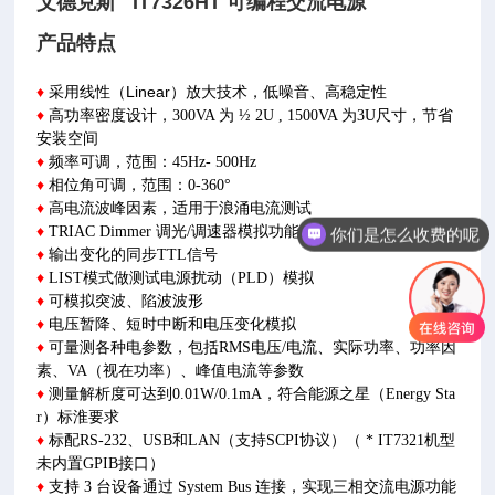
艾德克斯 IT7326HT 可编程交流电源
产品特点
♦
采用线性（Linear）放大技术，低噪音、高稳定性
♦
高功率密度设计，300VA 为 ½ 2U , 1500VA 为3U尺寸，节省
安装空间
♦
频率可调，范围：45Hz- 500Hz
♦
相位角可调，范围：0-360°
♦
高电流波峰因素，适用于浪涌电流测试
♦
TRIAC Dimmer 调光/调速器模拟功能
你们是怎么收费的呢
♦
输出变化的同步TTL信号
♦
LIST模式做测试电源扰动（PLD）模拟
♦
可模拟突波、陷波波形
♦
电压暂降、短时中断和电压变化模拟
♦
可量测各种电参数，包括RMS电压/电流、实际功率、功率因
素、VA（视在功率）、峰值电流等参数
♦
测量解析度可达到0.01W/0.1mA，符合能源之星（Energy Sta
r）标淮要求
♦
标配RS-232、USB和LAN（支持SCPI协议）（ * IT7321机型
未内置GPIB接口）
♦
支持 3 台设备通过 System Bus 连接，实现三相交流电源功能