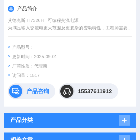
产品简介
艾德克斯 IT7326HT 可编程交流电源
为满足输入交流电更大范围及更复杂的变动特性，工程师需要功
能丰富且稳定之交流电源供应器来仿真产品的实际工作环境， IT
7300系列就是这方面的解决方案，可提供模拟多种正常及异常的
产品型号：
交流电输入情况，并量测待测物的重要电性能参数。这些功能特
更新时间：2025-09-01
点让IT7300系列可应用于电子电机产业、照明、研发质检单位的
规格验证到实验室测试使用，以及工厂生产在线测试。
厂商性质：代理商
访问量：1517
产品咨询
15537611912
产品分类
相关文章