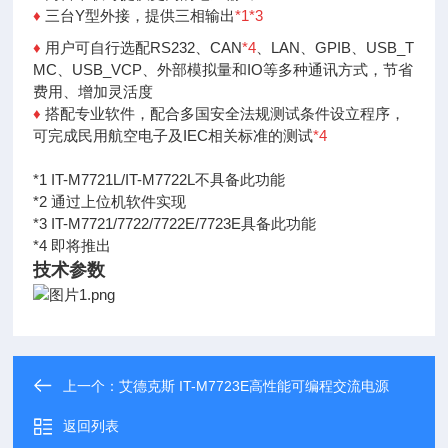
♦
三台Y型外接，提供三相输出
*1
*3
♦
用户可自行选配RS232、CAN
*4
、LAN、GPIB、USB_
T
MC、
USB_VCP、外部模拟量和IO等多种通讯方式，节省
费
用、增加灵活度
♦
搭配专业软件，配合多国安全法规测试条件设立程序，
可完成民用航空电子及IEC相关标准的测试
*4
*1 IT-M7721L/IT-M7722L不具备此功能
*2 通过上位机软件实现
*3 IT-M7721/7722/7722E/7723E具备此功能
*4 即将推出
技术参数
上一个：
艾德克斯 IT-M7723E高性能可编程交流电源
返回列表