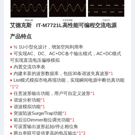
艾德克斯 IT-M7721L高性能可编程交流电源
产品特点
♦
½ 1U小型化设计，增加空间利用率
♦
可实现AC、DC、AC+DC各个输出模式，AC+DC模式
可
实现直流电压偏移模拟
♦
内置交流功率表
♦
内建丰富的波形数据库，包括30条谐波失真波形
*1
♦
List模式模拟市电再现功能，实现瞬间电源中断仿真
功能
*1
*2
♦
任意波形输出功能，用户可自定义波形
*1
♦
谐波分析功能
*1
♦
谐波模拟功能
*1
♦
突波陷波Surge/Trap功能
*1
♦
前后沿Dimmer相位调光功能
*1
♦
可设置输出波形起始/停止相位角
♦
两台串联可提供更高的电压输出
*1
*3