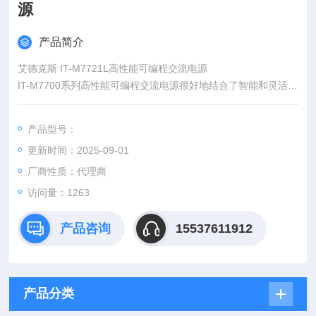
源
产品简介
艾德克斯 IT-M7721L高性能可编程交流电源
IT-M7700系列高性能可编程交流电源很好地结合了智能和灵活两
大特点，改善了传统交流电源体积庞大的缺陷，将体积缩小到仅
½ 1U，很好的增加空间利用率。内置功率表和任意波型产生器,
产品型号：
可模拟各种任意波形输出。结合了可编程AC和DC电源的*技术，
更新时间：2025-09-01
广泛应用于电力能源产品、3C产品、家电产品、工业电子、IEC
标准测试的开发和运用等多个领域。
厂商性质：代理商
访问量：1263
产品咨询
15537611912
产品分类