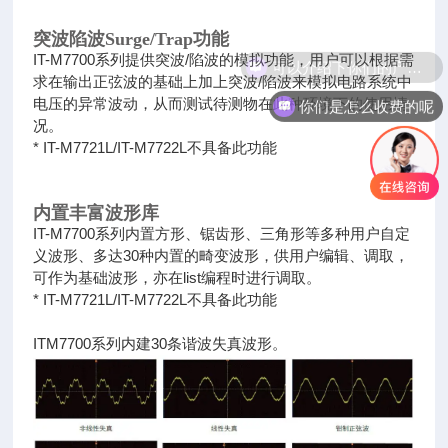
突波陷波Surge/Trap功能
可以介绍下你们的产品么
IT-M7700系列提供突波/陷波的模拟功能，用户可以根据需
求在输出正弦波的基础上加上突波/陷波来模拟电路系统中
你们是怎么收费的呢
电压的异
常波动，从而测试待测物在此种环境下的使用情
况。
* IT-M7721L/IT-M7722L不具备此功能
内置丰富波形库
IT-M7700系列内置方形、锯齿形、三角形等多种用户自定
义波形、多达30种内置的畸变波形，供用户编辑、调取，
可作为基础波形，
亦在list编程时进行调取。
* IT-M7721L/IT-M7722L不具备此功能
ITM7700系列内建30条谐波失真波形。