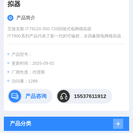
拟器
产品简介
艾德克斯 IT79120-350-720回馈式电网模拟器
IT7900系列产品代表了新一代的可编程，全四象限电网模拟器，
同时还可作为四象限功率放大器，适用于各类并网产品的测试。
例如PCS，储能系统，微电网，BOBC(V2X）以及电力相关硬体
产品型号：
回路模拟（PHiL）等等。提供专业的孤岛测试模式，用户可设定
更新时间：2025-09-01
R,L,C及有功，无功功率参数，模拟电网非线性负载，实现防孤
岛效应保护认证测试。
厂商性质：代理商
访问量：1288
产品咨询
15537611912
产品分类