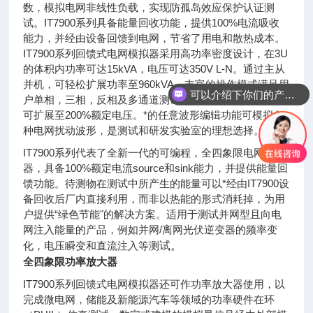
数，模拟电网非线性负载，实现防孤岛效应保护认证测
试。IT7900系列具备能量回收功能，提供100%电流吸收
能力，并经由设备回馈到电网，节省了用电和散热成本。
IT7900系列回馈式电网模拟器采用高功率密度设计，在3U
的体积内功率可达15kVA，电压可达350V L-N。通过主从
并机，可轻松扩展功率至960kVA。丰富的操作模式满足用
可以介绍下你们的产品么
户单相，三相，反相及多通道测试需求，反相模式下电压
可扩展至200%额定电压。*的任意波形编辑功能可模拟各
种电网扰动波形，是测试和研发实验室的理想选择。
IT7900系列代表了全新一代的可编程，全四象限电网模拟
器，具备100%额定电流source和sink能力，并提供能量回
馈功能。待测物在测试中所产生的能量可以*经由IT7900设
备回收后厂内直接利用，而非以热能的形式消耗掉，为用
户提供“绿色节能"的解决方案。适用于测试并网型且向电
网注入能量的产品，例如并网/离网光伏逆变器的频率变
化，电压瞬变和直流注入等测
试。
全四象限功率放大器
IT7900系列回馈式电网模拟器还可作功率放大器使用，以
完成微电网，储能及新能源汽车等领域的功率硬件在环