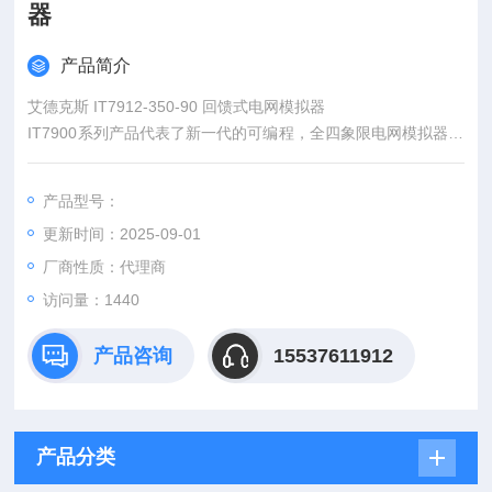
器
产品简介
艾德克斯 IT7912-350-90 回馈式电网模拟器
IT7900系列产品代表了新一代的可编程，全四象限电网模拟器，
同时还可作为四象限功率放大器，适用于各类并网产品的测试。
例如PCS，储能系统，微电网，BOBC(V2X）以及电力相关硬体
产品型号：
回路模拟（PHiL）等等。提供专业的孤岛测试模式，用户可设定
更新时间：2025-09-01
R,L,C及有功，无功功率参数，模拟电网非线性负载，实现防孤
岛效应保护认证测试。
厂商性质：代理商
访问量：1440
产品咨询
15537611912
产品分类