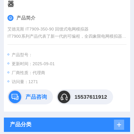
器
产品简介
艾德克斯 IT7909-350-90 回馈式电网模拟器
IT7900系列产品代表了新一代的可编程，全四象限电网模拟器，
同时还可作为四象限功率放大器，适用于各类并网产品的测试。
例如PCS，储能系统，微电网，BOBC(V2X）以及电力相关硬体
产品型号：
回路模拟（PHiL）等等。提供专业的孤岛测试模式，用户可设定
更新时间：2025-09-01
R,L,C及有功，无功功率参数，模拟电网非线性负载，实现防孤
岛效应保护认证测试。
厂商性质：代理商
访问量：1271
产品咨询
15537611912
产品分类