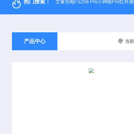
热门搜索：
艾睿光电FS256 Pro小神瞳Pro红
产品中心
当