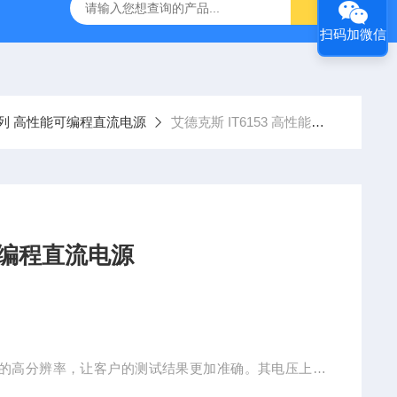
-7050E 交流电源
固纬 GSP-730 频谱分析仪
艾睿光电 C2
扫码加微信
0系列 高性能可编程直流电源
艾德克斯 IT6153 高性能可编程直流电源
53 高性能可编程直流电源
/ 0.1mA的高分辨率，让客户的测试结果更加准确。其电压上升
可独立编辑并执行预设电压波形，满足高速测试需求。该系列