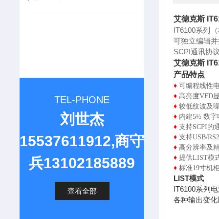
艾德克斯 IT
IT6100系列（
可独立编辑并
SCPI
通讯协
艾德克斯 IT
产品特点
♦
可编程线性
♦
高亮度VFD
TEL-PHONE
♦
较
低纹波及
刘世杰
♦
内建5½ 数
♦
支持SCPI的
15537611912,商守
♦
支持USB/RS
♦
高分辨率及
♦
提供LIST
兵13102185889
♦
标准19寸机
LIST模式
IT6100
查看全部
各种输出变化