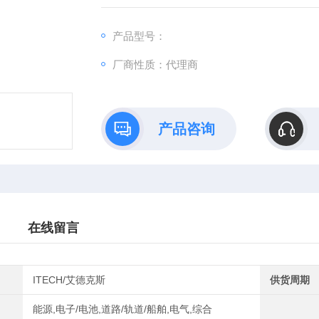
内建5 ½位数字电压表、毫欧姆表，可对额外
产品型号：
厂商性质：代理商
产品咨询
在线留言
ITECH/艾德克斯
供货周期
能源,电子/电池,道路/轨道/船舶,电气,综合