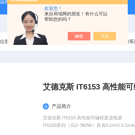
外测温热像仪
固纬 AFG-2225 双通道任意波信号发生器
APS
欢迎您！
来自局域网的朋友！有什么可以
帮助您的吗？
前位置：
首页
产品中心
艾德克斯ITECH直流电源
IT610
艾德克斯 IT61
产品简介
艾德克斯 IT6153 高性能可编程直流电源
IT6100系列（312~960W）具有0.1mV
速度可达20ms，高速的List模式输出，