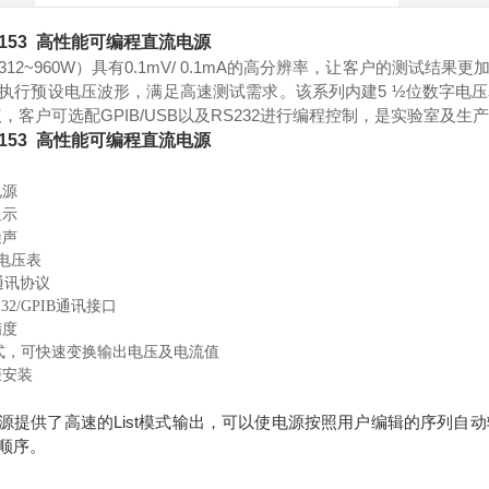
6153 高性能可编程直流电源
312~960W
）具有
0.1mV/ 0.1mA
的高分辨率，让客户的测试结果更
执行预设电压波形，满足高速测试需求。该系列内建
5
½位数字电
议，客户可选配
GPIB/USB
以及
RS232
进行编程控制，是实验室及生
6153 高性能可编程直流电源
电源
显示
噪声
字电压表
通讯协议
232/GPIB通讯接口
精度
模式，可快速变换输出电压及电流值
柜安装
系列电源提供了高速的List模式输出，可以使电源按照用户编辑的序列自
顺序。