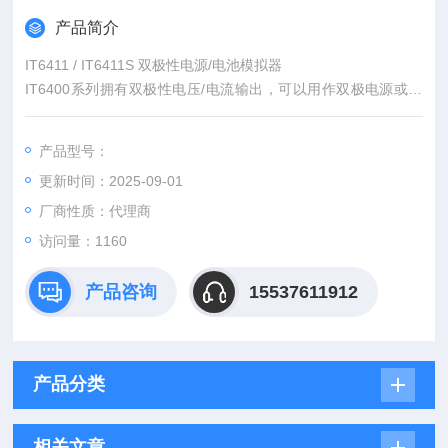
产品简介
IT6411 / IT6411S 双极性电源/电池模拟器
IT6400系列拥有双极性电压/电流输出，可以用作双极电源或双
极电子负载，其电池特性模拟功能尤其适用于便携式电池供电产
品的测试。高达1nA的解析度，小于20us的快速动态响应时间，
产品型号：
和速度切换模式可让电压或电流的上升波形高速且无过冲，上升
更新时间：2025-09-01
时间最快可达150us。同时，用户还可以通过波形显示功能实现
示波器的体验，让使用更加简易和有效。
厂商性质：代理商
访问量：1160
产品咨询
15537611912
产品分类
相关文章