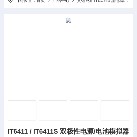
当前位置：
首页
产品中心
艾德克斯ITECH直流电源
I
IT6411 / IT6411S 双极性电源/电池模拟器