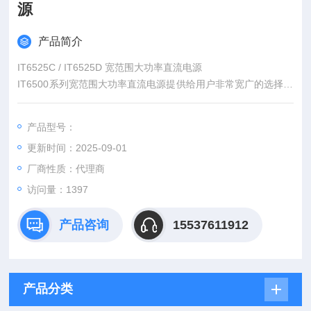
源
产品简介
IT6525C / IT6525D 宽范围大功率直流电源
IT6500系列宽范围大功率直流电源提供给用户非常宽广的选择范
围，全系列包含从800W到6kW，以及高达1000V、240A的输出
范围，同时拥有超宽的电压、电流使用范围。不但有丰富测量功
产品型号：
能、高速响应的IT6500C系列，同时也提供高性能、稳定输出的I
更新时间：2025-09-01
T6500D系列，用户可以根据需求，轻松选择。
厂商性质：代理商
访问量：1397
产品咨询
15537611912
产品分类