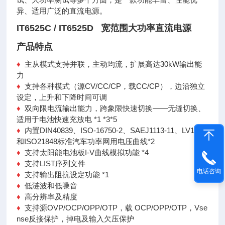
异、适用广泛的直流电源。
IT6525C / IT6525D 宽范围大功率直流电源
产品特点
♦
主从模式支持并联，主动均流，扩展高达30kW输出能
力
♦
支持各种模式（源CV/CC/CP，载CC/CP），边沿独立
设定，上升和下降时间可调
♦
双向限电流输出能力，跨象限快速切换——无缝切换、
适用于电池快速充放电 *1 *3*5
♦
内置DIN40839、ISO-16750-2、SAEJ1113-11、LV124
和ISO21848标准汽车功率网用电压曲线*2
♦
支持太阳能电池板I-V曲线模拟功能 *4
♦
支持LIST序列文件
电话咨询
♦
支持输出阻抗设定功能 *1
♦
低涟波和低噪音
♦
高分辨率及精度
♦
支持源OVP/OCP/OPP/OTP，载 OCP/OPP/OTP，Vse
nse反接保护，掉电及输入欠压保护