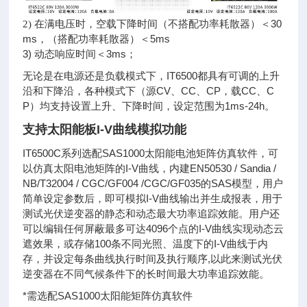
在满电压时，空载下降时间（不搭配功率耗散器）＜30
2)
ms，（搭配功率耗散器）＜5ms
3) 动态响应时间＜3ms；
无论是在电源还是负载模式下，IT6500都具有可调的上升
沿和下降沿，各种模式下（源CV、CC、CP，载CC、C
P）均支持设置上升、下降时间，设定范围为1ms-24h。
支持太阳能板I-V曲线模拟功能
IT6500C系列选配SAS1000太阳能电池矩阵仿真软件，可
以仿真太阳电池矩阵的I-V曲线，内建EN50530 / Sandia /
NB/T32004 / CGC/GF004 /CGC/GF035的SAS模型，用户
简单设定参数后，即可模拟I-V曲线输出并生成报表，用于
测试光伏逆变器的静态和动态最大功率追踪效能。用户还
可以编辑任何屏蔽最多可达4096个点的I-V曲线实现动态云
遮效果，或存储100条不同光照、温度下的I-V曲线于内
存，并设定每条曲线执行时间及执行顺序,以此来测试光伏
逆变器在不同气候条件下的长时间最大功率追踪效能。
*需选配SAS1000太阳能矩阵仿真软件