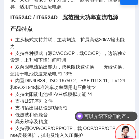
异、适用广泛的直流电源。
IT6524C / IT6524D 宽范围大功率直流电源
产品特点
♦
主从模式支持并联，主动均流，扩展高达30kW输出能
力
♦
支持各种模式（源CV/CC/CP，载CC/CP），边沿独立
设定，上升和下降时间可调
♦
双向限电流输出能力，跨象限快速切换——无缝切换、
适用于电池快速充放电 *1 *3*5
♦
内置DIN40839、ISO-16750-2、SAEJ1113-11、LV124
和ISO21848标准汽车功率网用电压曲线*2
♦
支持太阳能电池板I-V曲线模拟功能 *4
♦
支持LIST序列文件
♦
支持输出阻抗设定功能 *1
♦
低涟波和低噪音
可以介绍下你们的产品么
♦
高分辨率及精度
♦
支持源OVP/OCP/OPP/OTP，载 OCP/OPP/OTP，Vse
nse反接保护，掉电及输入欠压保护