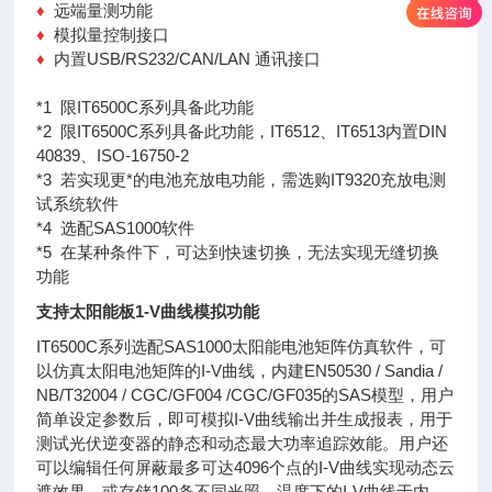
♦
远端量测功能
♦
模拟量控制接口
♦
内置USB/RS232/CAN/LAN 通讯接口
*1 限IT6500C系列具备此功能
*2 限IT6500C系列具备此功能，IT6512、IT6513内置DIN
40839、ISO-16750-2
*3 若实现更*的电池充放电功能，需选购IT9320充放电测
试系统软件
*4 选配SAS1000软件
*5 在某种条件下，可达到快速切换，无法实现无缝切换
功能
支持太阳能板1-V曲线模拟功能
IT6500C系列选配SAS1000太阳能电池矩阵仿真软件，可
以仿真太阳电池矩阵的I-V曲线，内建EN50530 / Sandia /
NB/T32004 / CGC/GF004 /CGC/GF035的SAS模型，用户
简单设定参数后，即可模拟I-V曲线输出并生成报表，用于
测试光伏逆变器的静态和动态最大功率追踪效能。用户还
可以编辑任何屏蔽最多可达4096个点的I-V曲线实现动态云
遮效果，或存储100条不同光照、温度下的I-V曲线于内