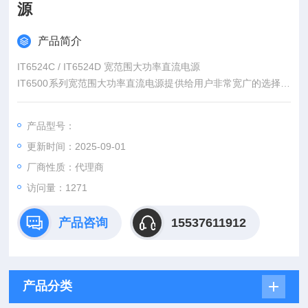
源
产品简介
IT6524C / IT6524D 宽范围大功率直流电源
IT6500系列宽范围大功率直流电源提供给用户非常宽广的选择范
围，全系列包含从800W到6kW，以及高达1000V、240A的输出
范围，同时拥有超宽的电压、电流使用范围。不但有丰富测量功
产品型号：
能、高速响应的IT6500C系列，同时也提供高性能、稳定输出的I
更新时间：2025-09-01
T6500D系列，用户可以根据需求，轻松选择。
厂商性质：代理商
访问量：1271
产品咨询
15537611912
产品分类