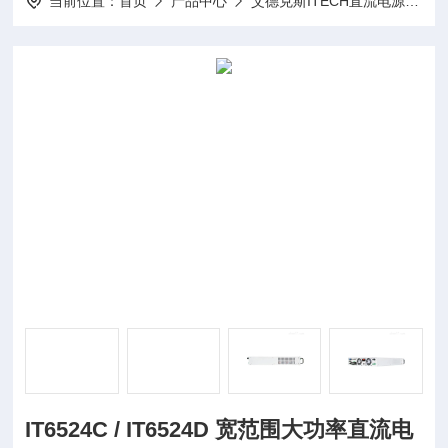
当前位置：
首页
产品中心
艾德克斯ITECH直流电源
I
IT6524C / IT6524D 宽范围大功率直流电