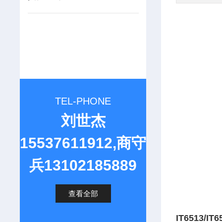
TEL-PHONE
刘世杰
15537611912,商守
兵13102185889
查看全部
IT6513/