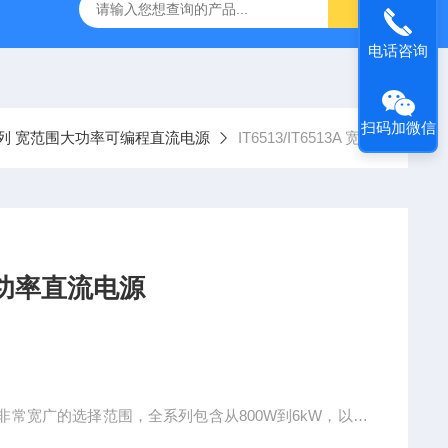
-7050E 交流电源
固纬 GSP-730 频谱分析仪
艾睿光电 C2
电话咨询
扫码加微信
0系列 宽范围大功率可编程直流电源
IT6513/IT6513A 宽范围大功率直流电源
13A 宽范围大功率直流电源
户非常宽广的选择范围，全系列包含从800W到6kW，以及
有超宽的电压、电流使用范围。不但有丰富测量功能、高速响