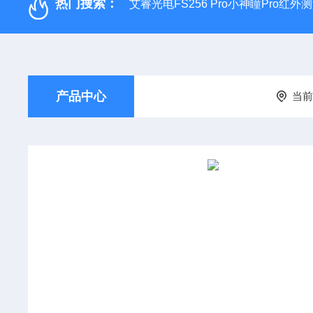
热门搜索：
艾睿光电FS256 Pro小神瞳Pro红
产品中心
当