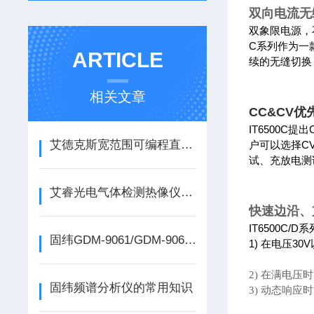
双向电流无
双象限电源，
C系列作为一
ARTICLE
续的无缝切换
相关文章
CC&CV优
IT6500
艾德克斯宽范围可编程直流电源的特点
户可以选择C
试、充放电测
艾睿光电气体检测热像仪怎么选？
快速边沿、
IT6500C
固纬GDM-9061/GDM-9060六位半台式万用表具有哪些优势呢？
1) 在电压3
2) 在满电
固纬频谱分析仪的常用知识
3) 动态响应