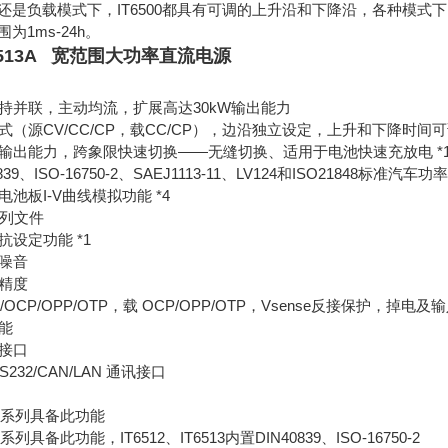
还是负载模式下，IT6500都具有可调的上升沿和下降沿，各种模式下
为1ms-24h。
IT6513A 宽范围大功率直流电源
持并联，主动均流，扩展高达30kW输出能力
式（源CV/CC/CP，载CC/CP），边沿独立设定，上升和下降时间
输出能力，跨象限快速切换——无缝切换、适用于电池快速充放电 *1 *
839、ISO-16750-2、SAEJ1113-11、LV124和ISO21848标准汽
池板I-V曲线模拟功能 *4
序列文件
抗设定功能 *1
噪音
精度
/OCP/OPP/OTP，载 OCP/OPP/OTP，Vsense反接保护，掉电
能
接口
S232/CAN/LAN 通讯接口
00C系列具备此功能
0C系列具备此功能，IT6512、IT6513内置DIN40839、ISO-16750-2