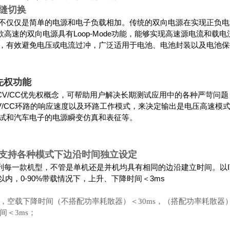
缝切换
不仅仅是简单的电源和电子负载相加。传统的双向电源在实现正负电流
款高速的双向电源具有Loop-Mode功能，能够实现高速源电流和
，有效避免电压或电流过冲，广泛适用于电池、电池封装以及电池保
先权功能
C提出CV/CC优先权概念，可帮助用户解决长期测试应用中的各种严苛
V/CC环路的响应速度以及环路工作模式，来决定输出是电压高速模
试和汽车电子的电源瞬变仿真和表征等。
支持各种模式下边沿时间独立设定
/D系列每一款机型，不管是单机还是并机均具有相同的边沿建立时间。以IT
0V以内，0-90%带载情况下，上升、下降时间＜3ms
压时，空载下降时间（不搭配功率耗散器）＜30ms，（搭配功率耗散器）
时间＜3ms；