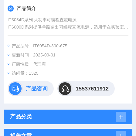
产品简介
IT6054D系列 大功率可编程直流电源
IT6000D系列提供单路输出可编程直流电源，适用于在实验室和
自动测试系统中提供大功率、稳定的直流供电。IT6000D系列电
源的自动量程输出特性，可在整个功率范围内提供更为宽泛的电
产品型号：IT6054D-300-675
压和电流组合，具备灵活性。IT6000D系列应用范围宽广，单机
更新时间：2025-09-01
范围5kW到144kW，电流范围高达2040A及电压范围高达2250
V。
厂商性质：代理商
访问量：1325
产品咨询
15537611912
产品分类
相关文章