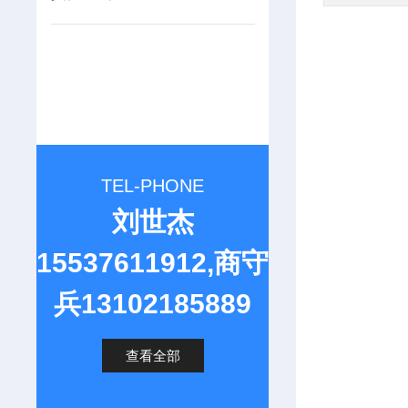
TEL-PHONE
刘世杰
15537611912,商守
兵13102185889
查看全部