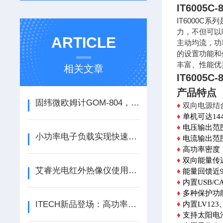
IT6005
IT6000C
力，不但可以
ARTICLE
主动均流，功
的设置功能和
丰富、性能优
相关文章
IT6005
产品特点
固纬微欧姆计GOM-804，GOM-805两种开机设定的用途
♦
双向电源结
♦
单机可达14
♦
电压输出范围
小功率电子负载实现快速负载瞬态测试
♦
电流输出范围
♦
高功率密度，
♦
双向能量传
艾睿光电红外热像仪使用指南和操作要点
♦
能量回馈近9
♦
内置USB/C
♦
多种
保护功能
ITECH新品登场：高功率密度、一机多用的回馈式电网模拟器
♦
内置LV123、
♦
支持太阳电