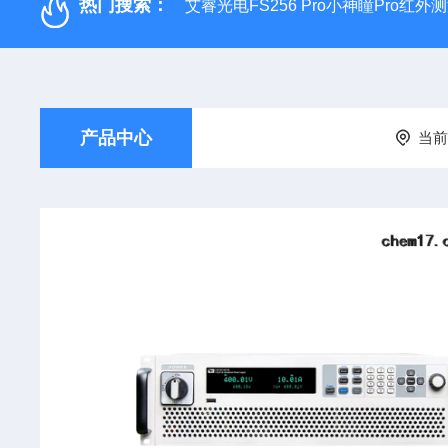
热门搜索：
艾睿光电FS256 Pro小神瞳Pro红
产品中心
当