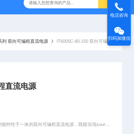
-7050E 交流电源
固纬 GSP-730 频谱分析仪
艾睿光电 C2
电话咨询
扫码加微信
0C系列 双向可编程直流电源
IT6005C-80-150 双向可编程直流电源
150 双向可编程直流电源
功能特性于一体的双向可编程直流电源，既能实现source
可以吸收功率还能将消耗的能量清洁的返回至电网，具有标