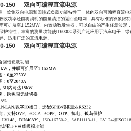
C-80-150 双向可编程直流电源
系列是一款集双向电源和回馈式负载功能特性于一体的双向可编程直流电源，
吸收功率还能将消耗的能量清洁的返回至电网，具有标准的双象限功能。I
率可扩展至1.152MW。内置函数发生器，可以自由的产生任意波形，
保护特性，丰富的测量功能使IT6000C系列广泛应用于汽车电子
异、适用广泛的直流电源。
C-80-150 双向可编程直流电源
合回馈负载功能
4kW，并联可扩展至1.152MW
：0至2250V
：0至2040A
3U内可达18kW
递，跨象限无缝切换
5%
AN/LAN/数字IO接口，选配GPIB/模拟量&RS232
，支持OVP、±OCP、±OPP、OTP、掉电、孤岛保护
LV148、DIN40839
、ISO-16750-2、SAEJ1113-11、LV124和
池矩阵I-V曲线模拟功能