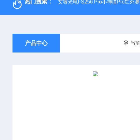
热门搜索：
艾睿光电FS256 Pro小神瞳Pro红
产品中心
当