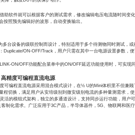
00无需借助软件就可以根据客户的测试需求，修改编辑电压电流随时间
会按照预先编辑好的波形，自动变换输出。
要为多台设备的级联控制而设计，特别适用于多个待测物同时测试，或待测
Duplicate/ON-OFF/Track，用户只需在其中一台电源设置
00的LINK-ON/OFF功能配合菜单中的ON/OFF延迟功能使用时，
43 高精度可编程直流电源
00高精度可编程直流电源采用混合模式设计，在½ U的Mini体积里不
量程切换，满足用户从安培级别到微安级别电流的多种量测需求，使
00拥有灵活的模组式架构，独立的多通道设计，支持同步运行功能，用
满足客制化需求。广泛应用于3C产品，半导体器件，5G、物联网和医