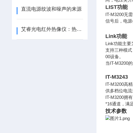
LIST功能
直流电源纹波和噪声的来源
IT-M32
信号后，电源
艾睿光电红外热像仪：热视洞察，安全高效
Link功能
Link功能主
支持三种模式：
00设备。
当IT-M32
IT-M32
IT-M32
供多档位电流
IT-M32
*16通道，
技术参数