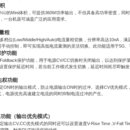
体积
0拥有½U的Mini体积，可提供360W功率输出，不但具备高功率密
ge设计，一台机器可涵盖广泛的应用需求。
量程
提供多档位(Low/Middle/High/Auto)电流量程切换，分辨率高达
需手动控制，即可实现高低电流量测的灵活切换。此功能适用于5G
k保护功能
0拥有Foldback保护功能，用于电源CV/CC切换时关闭输出，以
设置保护延迟时间，若当前工作模式发生切换，延迟时间耗尽即触发
先权功能
定ON时的输出模式，防止电源输出ON时的过冲。选择CV优先模
式，电源优先高速建立电流的同时抑制电流过冲的产生。
止功能（输出优先模式）
设定输出CV,CC优先模式的同时还可以设置速度V-Rise Time ,V-Fall Tim
/突降，触发DUT的误保护动作。