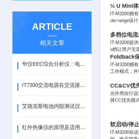
½ U Mini
IT-M320
uto ran
ARTICLE
多档位电流
相关文章
IT-M3200
o档让用户无
Foldbac
华仪EEC综合分析仪：电力系统“全科医生”，一站式诊断运行隐患
IT-M320
工作模式，并
IT7300交流电源在交流接触器上的测试应用
CC&CV优
允许用自行设
择CC优先模
艾德克斯电池内阻测试仪使用方法全解析
软启动/停
红外热像仪的原理及适用介绍
IT-M3200在
间，电压突升