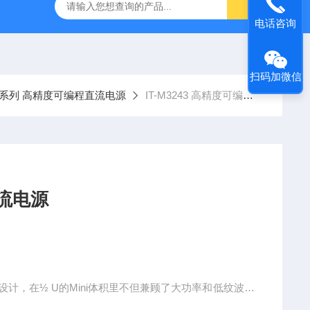
-7050E 交流电源
固纬 GSP-730 频谱分析仪
艾睿光电 C2
电话咨询
扫码加微信
200系列 高精度可编程直流电源
IT-M3243 高精度可编程直流电源
编程直流电源
式设计，在½ U的Mini体积里不但兼顾了大功率和低纹波输
位电流量程切换，满足用户从安培级别到微安级别电流的