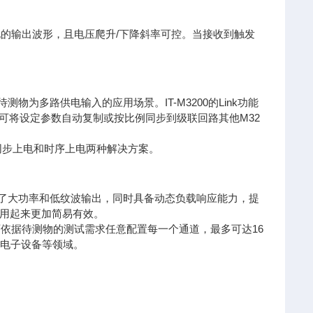
变化的输出波形，且电压爬升/下降斜率可控。当接收到触发
物为多路供电输入的应用场景。IT-M3200的Link功能
参数，便可将设定参数自动复制或按比例同步到级联回路其他M32
可实现同步上电和时序上电两种解决方案。
但兼顾了大功率和低纹波输出，同时具备动态负载响应能力，提
用起来更加简易有效。
户可依据待测物的测试需求任意配置每一个通道，最多可达16
疗电子设备等领域。