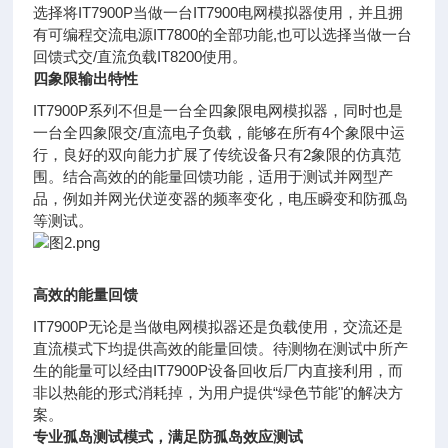
选择将
IT7900P当做一台IT7900电网模拟
器使用，并且拥
有可编程交流电源
IT7800的全部功能,也可以选择当做
一台
回馈式交/直流负载IT8200使用。
四象限输出特性
IT7900P系列不但是一台全四象限电网模拟器，同时也是
一台全四象限交/直流
电子负载，能够在所有4个象限中运
行，良好的双向能力扩展了传统设备只有2象
限的仿真范
围。结合高效的的能量回馈功能，适用于测试并网型产
品，例如并网
光伏逆变器的频率变化，电压瞬变和防孤岛
等测试。
高效的能量回馈
IT7900P无论是当做电网模拟器还是负
载使用，交流还是
直流模式下均提供高
效的能量回馈。待测物在测试中所产
生
的能量可以经由IT7900P设备回收后厂
内直接利用，而
非以热能的形式消耗掉，
为用户提供“绿色节能"的解决方
案。
专业孤岛测试模式，满足防孤岛效应测试