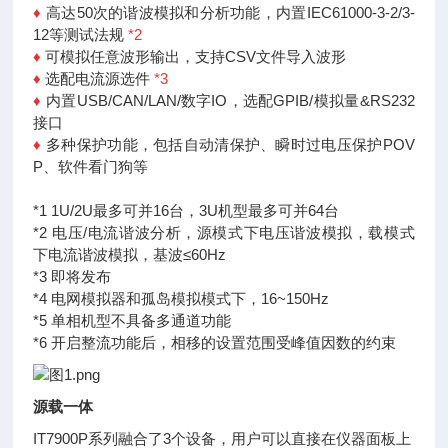
♦
高达50次的谐波模拟和分析功能，内置IEC61000-3-2/3-
12等测试法规
*2
♦
可模拟任意波形输出，支持CSV文件导入波形
♦
选配电流源选件
*3
♦
内置USB/CAN/LAN/数字IO，选配GPIB/模拟量&RS232
接口
♦
多种保护功能，包括自动清保护、瞬时过电压保护POV
P、软件看门狗等
*1 1U/2U最多可并16台，3U机型最多可并64台
*2 电压/电流谐波分析，源模式下电压谐波模拟，载模式
下电流谐波模拟，基波≤60Hz
*3 即将发布
*4 电网模拟器和孤岛模拟模式下，16~150Hz
*5 单相机型不具备多通道功能
*6 开启整流功能后，相移的设置范围受峰值因数的约束
源载一体
IT7900P系列融合了3个设备，用户
可以直接在仪器面板上