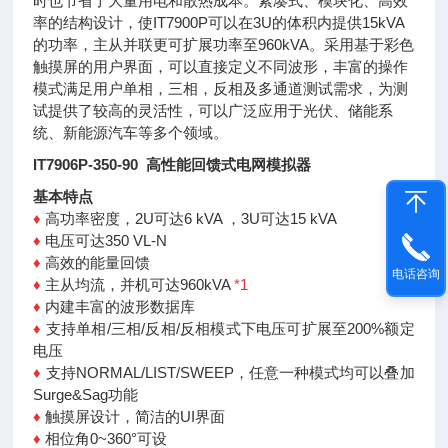
时也节省了大量用电和散热成本。紧凑式、模块化、高效
率的结构设计，使IT7900P可以在3U的体积内提供15kVA
的功率，主从并联更可扩展功率至960kVA。采用基于彩色
触摸屏的用户界面，可以直接定义不同波形，丰富的操作
模式满足用户单相，三相，反相及多通道测试需求，为测
试提供了较高的灵活性，可以广泛应用于光伏、储能系
统、新能源汽车等多个领域。
IT7906P-350-90 高性能回馈式电网模拟器
基本特点
♦
高功率密度，2U可达6 kVA ，3U可达15 kVA
♦
电压可达350 VL-N
♦
高效的能量回馈
电话咨询
♦
主从均流，并机可达960kVA
*1
♦
内建丰富的波形数据库
♦
支持单相/三相/反相/反相模式下电压可扩展至200%额定
电压
♦
支持NORMAL/LIST/SWEEP，任意一种模式均可以叠加
Surge&Sag功能
♦
触摸屏设计，简洁的UI界面
♦
相位角0~360°可设