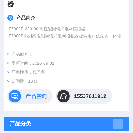
器
产品简介
IT7906P-350-90 高性能回馈式电网模拟器
IT7900P系列高性能回馈式电网模拟器提供用户优先的一体化测
试解决方案，它可以是一台大功率交流电源，也可以作为电网模
拟器和全四象限功率放大器使用，同时也是一台回馈式的交/直流
产品型号：
电子负载。全四象限运行，高效的回馈能力可以将电能无污染的
更新时间：2025-09-02
回馈电网，满足环保需求的同时也节省了大量用电和散热成本。
厂商性质：代理商
访问量：1331
产品咨询
15537611912
产品分类