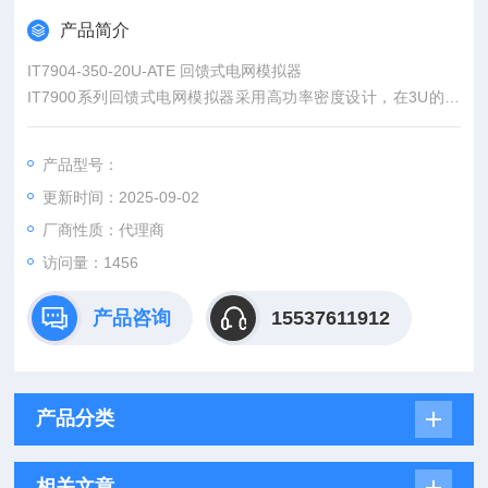
产品简介
IT7904-350-20U-ATE 回馈式电网模拟器
IT7900系列回馈式电网模拟器采用高功率密度设计，在3U的体
积内功率可达15kVA，电压可达350V L-N。通过主从并机，可轻
松扩展功率至960kVA。丰富的操作模式满足用户单相，三相，
产品型号：
反相及多通道测试需求，反相模式下电压可扩展至200%额定电
更新时间：2025-09-02
压。*的任意波形编辑功能可模拟各种电网扰动波形，是测试和研
发实验室的理想选择。
厂商性质：代理商
访问量：1456
产品咨询
15537611912
产品分类
相关文章