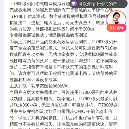
可以介绍下你们的产品么
IT7900系列回馈式电网模拟器还可作功率放大器使用，以
完成微电网，储能及新能源汽车等领域的功率硬件在环
（PHIL）仿真测试。数字或建模的模拟量信号经由外部模
拟量接口（选配）输入之后，可无失真放大，转换为真实
的电力波形，外部模拟量响应时间小于200us。
专业孤岛测试模式，满足防孤岛效应测试
为满足并网型产品的防孤岛效应认证测试，IT7900系列开
发了专业的孤岛测试模式。测试人员可以通过调节RLC参
数或配置有功功率、无功功率参数，实现模拟纯阻性或非
线性电网负荷的效果，进一步验证并网型DUT在不同等效
阻抗，三相负荷平衡及非平衡状态下的孤岛保护响应时
间。该方案可以帮助工程师简化测试电路，节约额外的示
波器和功率计等设备成本。
主从并联，功率范围达960kVA
当用户有更大功率需求时，可以使用IT7900系列的主从并
联功能，提高输出电流、功率能力。IT7900系列最多可以
并联达960kVA，无需拆装机柜即可简易并机。IT7900系列
具备主从并机均流功能且自带同步ON/OFF输入输出信
号，保证了并机的同步性。并机后不但保留所有功能，且
精度也不会有任何损失。让电源系统的搭建更快速、更弹