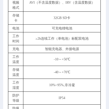
视频
AVI（不含温度数据）、IRV（含温度数据）
格式
存储
32GB SD卡
卡
电池
可充电锂电池
工作
≥2h连续工作（单电池）标配双电池
时间
充电
智能充电器、外接电源
工作
-10～+50℃
温度
存储
-40～+70℃
温度
工作
10%~95%,非冷凝
湿度
防护
IP54
等级
防爆