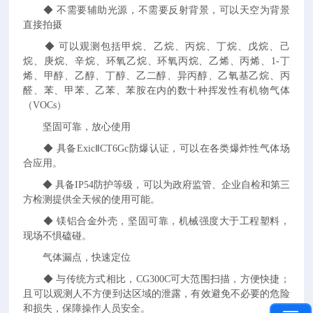
◆
不需要辅助光源，不需要反射背景，可以天空为背景
直接拍摄
◆
可以观测包括甲烷、乙烷、丙烷、丁烷、戊烷、己
烷、庚烷、辛烷、环氧乙烷、环氧丙烷、乙烯、丙烯、1-丁
烯、甲醇、乙醇、丁醇、乙二醇、异丙醇、乙氧基乙烷、丙
醛、苯、甲苯、乙苯、苯胺在内的数十种挥发性有机物气体
（VOCs）
坚固可靠，放心使用
◆
具备ExicⅡCT6Gc防爆认证，可以在各类爆炸性气体场
合应用。
◆
具备IP54防护等级，可以为政府监管、企业自检和第三
方检测提供全天候的使用可能。
◆
镁铝合金外壳，坚固可靠，机械强度大于工程塑料，
现场不惧磕碰。
气体漏点，快速定位
◆
与传统方式相比，CG300C可大范围扫描，方便快捷；
且可以观测人不方便到达区域的泄露，有效避免不必要的危险
和损失，保障操作人员安全。