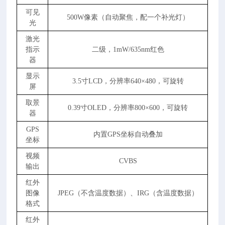
可见
500W像素（自动聚焦，配一个补光灯）
光
激光
指示
二级，1mW/635nm红色
器
显示
3.5寸LCD，分辨率640×480，可旋转
屏
取景
0.39寸OLED，分辨率800×600，可旋转
器
GPS
内置GPS坐标自动叠加
坐标
视频
CVBS
输出
红外
图像
JPEG（不含温度数据）、IRG（含温度数据）
格式
红外