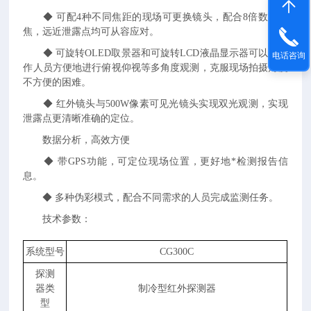
◆
可配4种不同焦距的现场可更换镜头，配合8倍数字变
焦，远近泄露点均可从容应对。
◆
可旋转OLED取景器和可旋转LCD液晶显示器可以让操
电话咨询
作人员方便地进行俯视仰视等多角度观测，克服现场拍摄角度
不方便的困难。
◆
红外镜头与500W像素可见光镜头实现双光观测，实现
泄露点更清晰准确的定位。
数据分析，高效方便
◆
带GPS功能，可定位现场位置，更好地*检测报告信
息。
◆
多种伪彩模式，配合不同需求的人员完成监测任务。
技术参数：
系统型号
CG300C
探测
器类
制冷型红外探测器
型