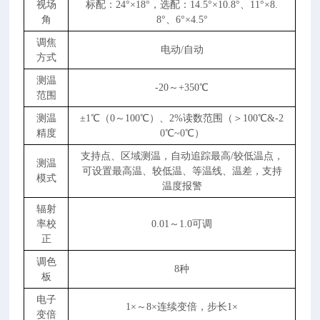
视场
标配：24°×18°，选配：14.5°×10.8°、11°×8.
角
8°、6°×4.5°
调焦
电动/自动
方式
测温
-20～+350℃
范围
测温
±1℃（0～100℃）、2%读数范围（＞100℃&-2
精度
0℃~0℃）
支持点、区域测温，自动追踪最高/较低温点，
测温
可设置最高温、较低温、等温线、温差，支持
模式
温度报警
辐射
率校
0.01～1.0可调
正
调色
8种
板
电子
1×～8×连续变倍，步长1×
变倍