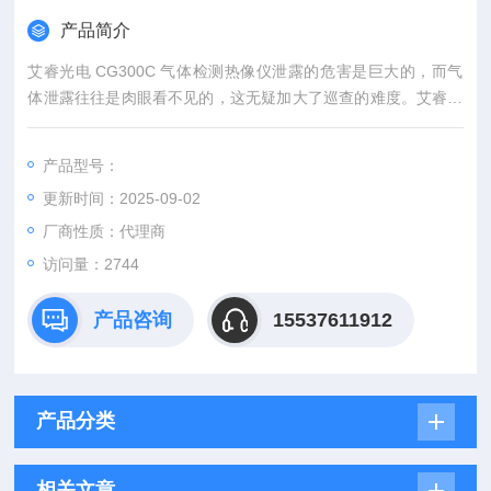
产品简介
艾睿光电 CG300C 气体检测热像仪泄露的危害是巨大的，而气
体泄露往往是肉眼看不见的，这无疑加大了巡查的难度。艾睿光
电制冷型气体红外成像仪天玑CG300C可以让您看见泄漏量小至
0.001mL/s的无色VOCs气体泄露。仪器能够实现快速扫描大片
产品型号：
区域，对泄漏位置进行实时双光精确定位，适合于泄露检测、无
更新时间：2025-09-02
组织排放及油品储运中远距离、非接触、快速查找气体泄漏点
位。
厂商性质：代理商
访问量：2744
产品咨询
15537611912
产品分类
相关文章