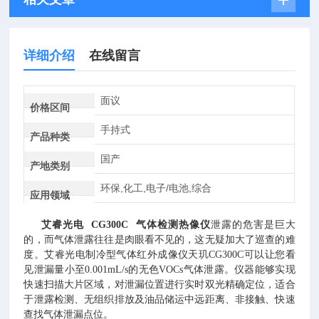
详细介绍
在线留言
面议
价格区间
手持式
产品种类
国产
产地类别
环保,化工,电子/电池,综合
应用领域
艾睿光电 CG300C 气体检测热像仪
泄露的危害是巨大
的，而气体泄露往往是肉眼看不见的，这无疑加大了巡查的难
度。艾睿光电制冷型气体红外成像仪天玑CG300C可以让您看
见泄漏量小至0.001mL/s的无色VOCs气体泄露。仪器能够实现
快速扫描大片区域，对泄漏位置进行实时双光精确定位，适合
于泄露检测、无组织排放及油品储运中远距离、非接触、快速
查找气体泄漏点位。