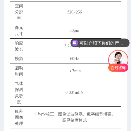
空间
分辨
320×256
率
像元
30μm
尺寸
可以介绍下你们的产品么
响应
3.2～3.5μm
波长
帧频
60Hz
启动
＜7min
时间
气体
探测
0.001mL/s
灵敏
度
红外
非均匀校正、图像滤波降噪、数字细节增强、
图像
高灵敏度模式
处理