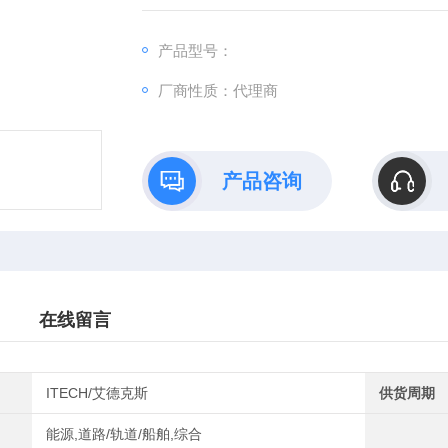
可模拟谐波及各种任意波形输出, 同时具有
力电子与IEC标准测试的开发和运用等多个领
产品型号：
厂商性质：代理商
产品咨询
在线留言
ITECH/艾德克斯
供货周期
能源,道路/轨道/船舶,综合