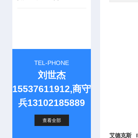
TEL-PHONE
刘世杰
15537611912,商守
兵13102185889
查看全部
艾德克斯 I