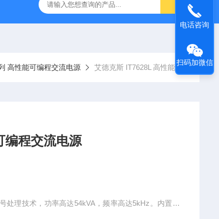
-7050E 交流电源
固纬 GSP-730 频谱分析仪
艾睿光电 C2
电话咨询
扫码加微信
0系列 高性能可编程交流电源
艾德克斯 IT7628L 高性能可编程交流电源
 高性能可编程交流电源
号处理技术，功率高达54kVA，频率高达5kHz。内置功
供大容量的交直流输出。IT7600内建任意波型产生器,