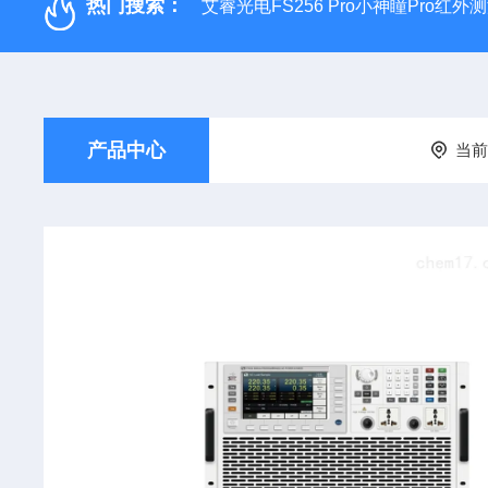
热门搜索：
艾睿光电FS256 Pro小神瞳Pro红
产品中心
当