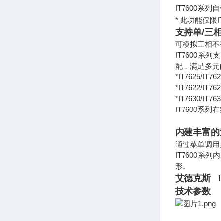
IT7600系
* 此功能仅限IT7
支持单/三
可模拟三相不
IT7600
配，满足多元
*IT7625/IT762
*IT7622
*IT7630/IT
IT7600
内建丰富的
通过菜单调用
IT7600
形。
艾德克斯 I
技术参数