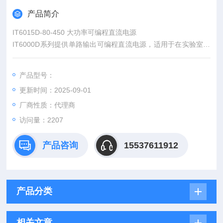
产品简介
IT6015D-80-450 大功率可编程直流电源
IT6000D系列提供单路输出可编程直流电源，适用于在实验室和
自动测试系统中提供大功率、稳定的直流供电。IT6000D系列电
源的自动量程输出特性，可在整个功率范围内提供更为宽泛的电
产品型号：
压和电流组合，具备灵活性。IT6000D系列应用范围宽广，单机
更新时间：2025-09-01
范围5kW到144kW，电流范围高达2040A及电压范围高达2250
V。
厂商性质：代理商
访问量：2207
产品咨询
15537611912
产品分类
相关文章