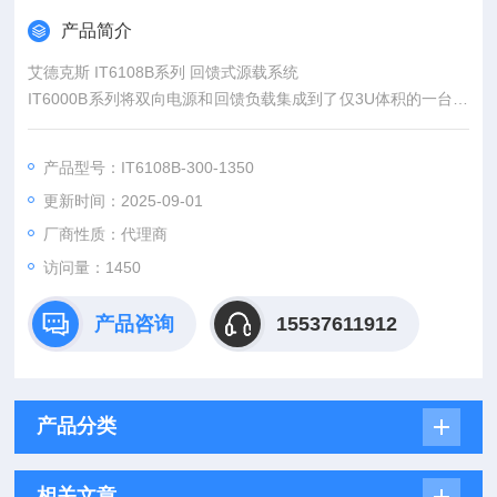
产品简介
艾德克斯 IT6108B系列 回馈式源载系统
IT6000B系列将双向电源和回馈负载集成到了仅3U体积的一台仪
器内。一个按键就可以让它在双向电源和回馈负载中间自由切
换，不光可以作为独立的双向电源使用，实现source的功能，提
产品型号：IT6108B-300-1350
供功率；也可以作为独立的回馈负载使用，不但可以吸收功率还
更新时间：2025-09-01
能将消耗的能量清洁的返回至电网，具有标准的双象限功能。
厂商性质：代理商
访问量：1450
产品咨询
15537611912
产品分类
相关文章