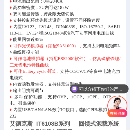
♦
电流输出范围：0至2040A
♦
高功率密度，3U内可达18kW
♦
双向能量传递，跨象限无缝切换
♦
支持控制环优先模式设定，设置不同环路速度
♦
内置LV123、LV148、DIN40839、ISO-16750-2、SAEJ1
113-11、LV124和ISO21848标准汽车功率网用电压曲线
♦
能量回馈近95%
♦
可作光伏模拟器（搭配SAS1000），
支持太阳电池矩阵I-
V曲线模拟功能
♦
可作电池模拟器（搭配BSS2000软件），仿真磷酸铁锂/
三元锂电池特性曲线
♦
可作B
attery cycle测试
，支持CC/CV/CP等多种电池充放
电模式
♦
内置函数发生器，支持任意波形发生
可以介绍下你们的产品么
♦
输出阻抗可调节
♦
多种保护功能，支持OVP、±OCP、±OPP、OTP、掉
电、孤岛保护
♦
内置USB/CAN/LAN/数字IO接口，选配GPIB/模拟量&RS
232
艾德克斯 IT6108B系列 回馈式源载系统