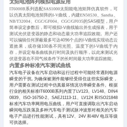
太阳电池阵列模拟电源应用
IT6000B系列选配SAS1000太阳能电池矩阵仿真软件，可
以仿真太阳电池矩阵的I-V曲线，内建
EN50530、Sandia、
的SAS模型，用户
NB/T32004、CGC/GF004、CGC/GF035
简单设定参数后，即可模拟I-V曲线输出并生成报表，用于
测试光伏逆变器的静态和动态最大功率追踪效能。用户还
可以编辑任何屏蔽最多可达4096个点的I-V曲线实现动态云
遮效果，或存储100条不同光照、温度下的I-V曲线于内
存，并设定每条曲线执行时间及执行顺序，以此来测试光
伏逆变器在不同气候条件下的长时间最大功率追踪效能。
内置多种标准汽车测试曲线
汽车电子设备在汽车启动和运行过程中可能经常遇到电源
瞬变的干扰, 为确保被测件能够经受得住这些实际瞬变，
用户需要在测试过程中仿真最坏情况功率瞬变条件。根据
行业的相关标准IT6000B系列内置了LV123、LV148、DIN4
0839、ISO-16750-2、SAEJ1113-11、LV124 和ISO21848
标准汽车功率网用电压曲线，用户可直接调取出汽车启动
瞬间电压跌落及多种汽车电子测试脉冲波形对相关的汽车
电子产品进行性能测试，具有12V、24V 和48V 电压等级
可供选择。