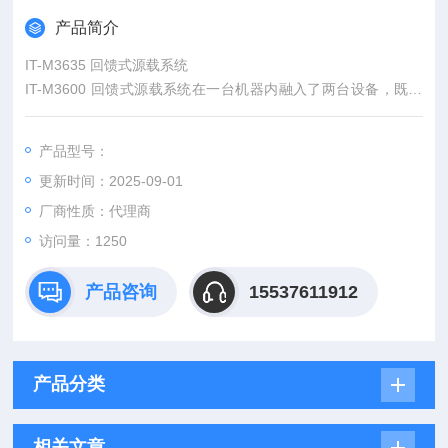
产品简介
IT-M3635 回馈式源载系统
IT-M3600 回馈式源载系统在一台机器内融入了两台设备，既是
一台双向电源，也是一台回馈式负载，能量双向流动，一机多
用。作为负载时，其能量回收功能可将吸收的直流电转化成工频
产品型号：
交流电返回给电网。作为电源时，也可以被当做一台宽范围的双
更新时间：2025-09-01
向直流电源使用。
厂商性质：代理商
访问量：1250
产品咨询
15537611912
产品分类
相关文章