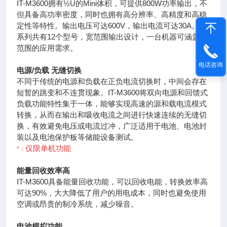
IT-M3600拥有½U的Mini体积，可提供800W功率输出，不
但具备高功率密度，同时也拥有高分辨率、高精度和高稳
定性等特性。输出电压可达600V，输出电流可达30A。全
系列共有12个型号，宽范围输出设计，一台机器可涵盖广
范围的应用需求。
电话咨询
电源/负载 无缝切换
不同于传统的电源和负载在正负电流切换时，中间会存在
短暂的跳变和不连贯现象。IT-M3600将双向电源和回馈式
负载功能特性集于一体，能够实现高速的源和载电流模式
转换，从而在输出和吸收电流之间进行快速连续的无缝切
换，有效避免电压或电流过冲，广泛适用于电池、电池封
装以及电池保护板等储能设备测试。
仅限单机功能
*
：
能量回收效率高
IT-M3600具备能量回收功能，可以回收电能，转换效率
高
可达90%，大大降低了用户的用电成本，同时也避免使用
空调或昂贵的制冷系统，减少噪音。
电池模拟功能