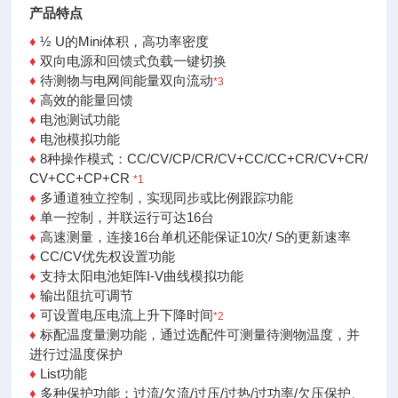
产品特点
♦
½ U的Mini体积，高功率密度
♦
双向电源和回馈式负载一键切换
♦
待测物与电网间能量双向流动
*3
♦
高效的能量回馈
♦
电池测试功能
♦
电池模拟功能
♦
8种操作模式：CC/CV/CP/CR/CV+CC/CC+CR/CV+CR/
CV+CC+CP+CR
*1
♦
多通道独立控制，实现同步或比例跟踪功能
♦
单一控制，并联运行可达16台
♦
高速测量，连接16台单机还能保证10次/ S的更新速率
♦
CC/CV优先权设置功能
♦
支持太阳电池矩阵I-V曲线模拟功能
♦
输出阻抗可调节
♦
可设置电压电流上升下降时间
*2
♦
标配温度量测功能，通过选配件可测量待测物温度，并
进行过温度保护
♦
List功能
♦
多种保护功能：过流/欠流/过压/过热/过功率/欠压保
护、