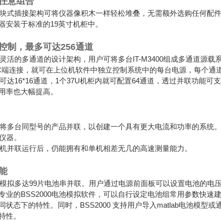
任意组合
00的模块式插接架构可将仪器像积木一样轻松堆叠，无需额外选购任何配件
器安装于标准的19英寸机柜中。
控制，最多可达256通道
00具备灵活的多通道的设计架构，用户可将多台IT-M3400组成多通
C端连接，就可在上位机软件中独立控制系统中的每台电源，每个通道
0最多可达16*16通道，1个37U机柜内就可配置64通道，透过并联
用率也大幅提高。
00支持将多台同型号的产品并联，以创建一个具有更大电流和功率的系
台仪器。
00在多机并联运行后，仍能拥有和单机相差无几的高速测量能力。
能
00可以模拟多达99片电池串并联。用户通过电源前面板可以设置电池的
CH专业的BSS2000电池模拟软件，可以自行设定电池组常用参数
同状态下的特性。同时，BSS2000 支持用户导入matlab电池模
特性。