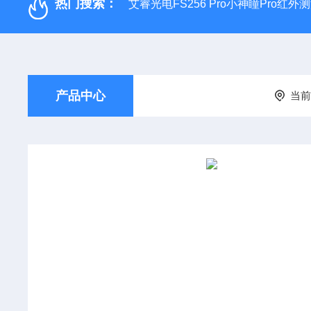
热门搜索：
艾睿光电FS256 Pro小神瞳Pro红
产品中心
当