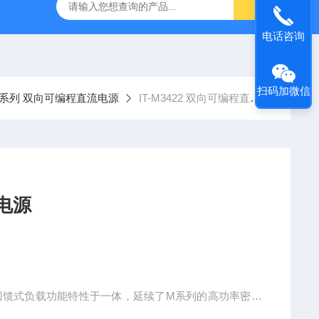
-7050E 交流电源
固纬 GSP-730 频谱分析仪
艾睿光电 C2
电话咨询
扫码加微信
400系列 双向可编程直流电源
IT-M3422 双向可编程直流电源
直流电源
源和回馈式负载功能特性于一体，延续了M系列的高功率密度
流功率的测试需求。独立的多通道设计，用户可依据待测