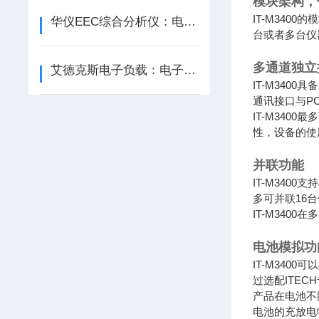
模块架构，
IT-M34
华仪EEC综合分析仪：电力系统的全能守护者
台或者多台仪
多通道独立
艾德克斯电子负载：电子测试与测量的新方向
IT-M34
通讯接口与P
IT-M340
性，设备的使
并联功能
IT-M34
多可并联16
IT-M34
电池模拟功
IT-M34
过选配ITE
产品在电池不
电池的充放电