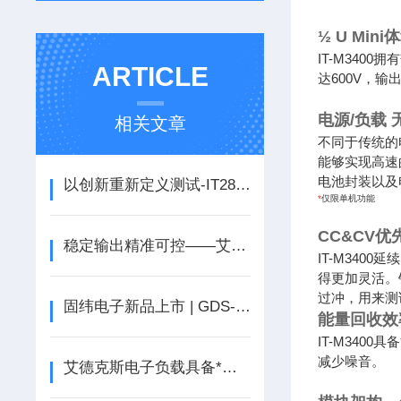
½ U Mini
IT-M34
ARTICLE
达600V，
电源/负载 
相关文章
不同于传统的
能够实现高速
电池封装以及
以创新重新定义测试-IT2800高精密源测量单元全新上市
*
仅限单机功能
CC&CV优
稳定输出精准可控——艾德克斯电源专属应用方案
IT-M34
得更加灵活。
过冲，用来测
固纬电子新品上市 | GDS-3000A系列 数字存储示波器
能量回收效
IT-M340
减少噪音。
艾德克斯电子负载具备*的保护功能