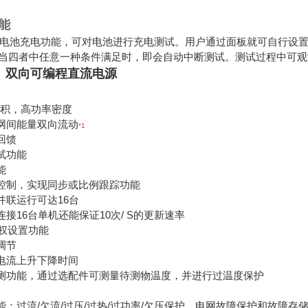
能
00具有电池充电功能，可对电池进行充电测试。用户通过面板就可自行
当四者中任意一种条件满足时，即会自动中断测试。测试过程中可观
22 双向可编程直流电源
i体积，高功率密度
网间能量双向流动
*1
回馈
试功能
能
控制，实现同步或比例跟踪功能
并联运行可达16台
接16台单机还能保证10次/ S的更新速率
先权设置功能
调节
电流上升下降时间
测功能，通过选配件可测量待测物温度，并进行过温度保护
：过流/欠流/过压/过热/过功率/欠压保护、电网故障保护和故障存储、f