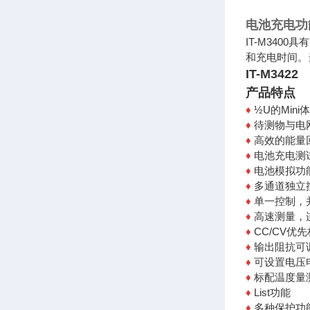
电池充电功
IT-M34
和充电时间。
IT-M34
产品特点
♦
½U的Min
♦
待测物与电
♦
高效的能量
♦
电池充电测
♦
电池模拟功
♦
多通道独立
♦
单一控制，
♦
高速测量，连
♦
CC/CV优
♦
输出阻抗可
♦
可设置电压
♦
标配温度量
♦
List功能
♦
多种保护功能