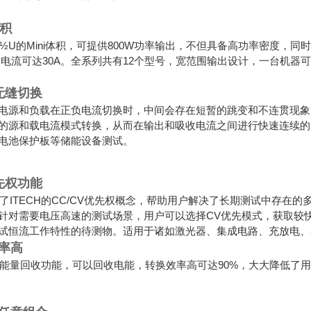
体积
00拥有½U的Mini体积，可提供800W功率输出，不但具备高功率密
输出电流可达30A。全系列共有12个型号，宽范围输出设计，一台机器
无缝切换
电源和负载在正负电流切换时，中间会存在短暂的跳变和不连贯现象。I
的源和载电流模式转换，从而在输出和吸收电流之间进行快速连续的
电池保护板等储能设备测试。
先权功能
00延续了ITECH的CC/CV优先权概念，帮助用户解决了长期测试中
针对需要电压高速的测试场景，用户可以选择CV优先模式，获取较
试恒流工作特性的待测物。适用于诸如激光器、集成电路、充放电、
率高
0具备能量回收功能，可以回收电能，转换效率
高可达90%，大大降低了