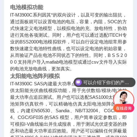
电池模拟功能
IT-M3900C系列因其*的双向设计，以及可变的输出阻抗，
通过面板就可以设置电池的电压，容量，内阻，SOC的方
式快速
定义电池模型，以模拟电池的充、放电特性，协助
进行其他各项
测试。同时，用户也可以通过选配ITECH专
业的BSS2000电池
模拟软件，可以自行设定电池组常用参
数快速建立电池特性曲
线，也可以设定电池的初始容量，
从而验证产品在电池不同状
态下的特性。同时，B S S 2 0
0 0 支持用户导入matlab电池模
型或通过csv文件导入实际
的电池充放电曲线，更加真实。
太阳能电池阵列模拟
可以介绍下你们的产品么
IT-M3900C SAS内建最大功率点追踪（MPPT）机制，提
供太阳能光伏曲线模拟功能，用于光伏数组/模块/电池的
最大功率点追踪测
试。用户也可以选配SAS1000太阳能电
池矩阵仿真软件，可以精确地仿真太阳电池矩阵的I-V曲
线，内建EN50530、Sandia、
NB/T32004、CGC/GF00
4、CGC/GF035 的SAS 模型，用户简单设定参数后，即
可模拟I-V曲线输出并生成报表，用于测试光伏逆
变器的静
态和动态最大功率追踪效能。用户还可以编辑任何屏蔽最