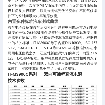
多可达4096个点的I-V曲线实现动态云遮效果，或存储100
条
不同光照、温度下的I-V曲线于内存，并设定每条曲线执
行时间及执行顺序，以此来测试光伏逆变器在不同气候条
件下的长时间
最大功率追踪效能。
内置多种标准汽车测试曲线
汽车电子设备在汽车启动和运行过程中可能经常遇到电源
瞬变的干扰,为确保被测件能够经受得住这些实际瞬变，用
户需要在
测试过程中仿真最坏情况功率瞬变条件。根据行
业的相关标准，IT-M3900C除了内置DIN40839、ISO-167
50-2、SAEJ1113-11、
LV124 和ISO21848等标准汽车功率
网用电压曲线之外，还应对新能源汽车的测试，内置了LV
123、LV148等标准。用户可直接从
面板调取对相关的汽车
电子产品进行性能测试，无需用户再编程或是额外购买测
试软件，相较于其他竞争产品，省力又省钱。
IT-M3906C系列 双向可编程直流电源
技术参数