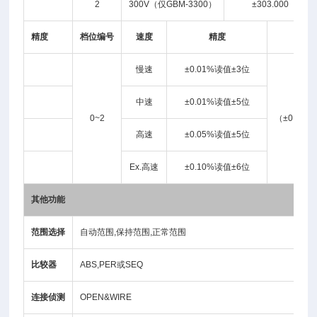
2
300V（仅GBM-3300）
±303.000
精度
档位编号
速度
精度
慢速
±0.01%读值±3位
中速
±0.01%读值±5位
0~2
（±0.001
高速
±0.05%读值±5位
Ex.高速
±0.10%读值±6位
其他功能
范围选择
自动范围,保持范围,正常范围
比较器
ABS,PER或SEQ
连接侦测
OPEN&WIRE