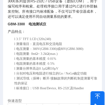
3000系列提供RS-232C / USB设备（虚拟COM），用于
编写程序和检索。处理程序接口用于通过PLC进行外部触
发控制。所有接口均标准配备，不仅可以节省仪器成本，
还可以满足使用不同自动测量系统的要求。
GBM-3300 电池测试仪
产品特点：
l
3.5" TFT LCD (320x240)
l
测量项目：直流电压和交流电阻
l
电压测量：
300V(GBM-3300)或80V(GBM-3080)
l
电阻测量
: 0mΩ~ 3.2kΩ(max.)
l
电压测量的基本精度
: 0.01%
l
电阻测量的基本精度
: 0.5%
l
测量分辨率高达
0.1μΩ和10μV
l
分别对电压和电阻进行独立的
Go / NoGo确定功能
l
测试导线（探棒）断开
/接触故障的判断机制是测量可靠
性的保证
l
标准接口：
USB Host/Device, RS-232C及Handler
快速选型