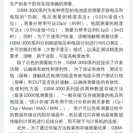
生产的各个阶段实现准确的测量。
GBM-3000系列为各种类型的电池提供测量开路电压和
电阻的*功能。电压测量的精度高达±（0.01%读值+3
位），测量分辨率可达10μV（8V时）。电阻测量的精度
可达±（0.5%读值+5位），测量分辨率达到0.1μΩ（3mΩ
时）。同时，为了方便用户快速、清晰地解释测量结果，
GBM-3000系列分别根据电压和电阻分别进行HI/LO测定，
并可切换到简单（大数字显示）模式，以满足测试精度的
要求，清晰、易于读取，可提高检查效率。
除了出色的测量能力外，GBM-3000系列还提供了许多
功能，以确保有效性和便利性。 为了保证有效性，测试引
线（探棒）接触状态检测功能是有效地提示用户测试引线
（探棒）和DUT是否良好接触，以确保测量值的有效性。
在便利性方面，GBM-3000系列提供两种数据存储方法
（最多10000笔测量值）。“一般存储"仅存储测量的电压和
电阻值；“统计存储"具有用于统计分析的相关参数（Cp /
Ckp / Mean / MAX / MIN ...）。 用户可以先将测量过程中
的数据存储在内部存储器中，然后通过闪存驱动器将数据
传输到计算机进行后续分析，而不限于与计算机的连接。
此外，为了通过传输方法检索和存储测量结果，GBM-