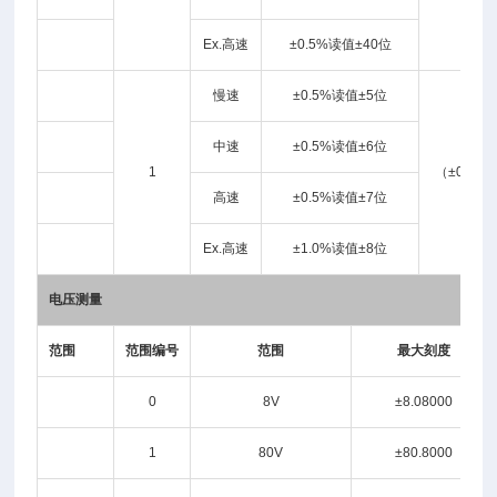
Ex.高速
±0.5%读值±40位
慢速
±0.5%读值±5位
中速
±0.5%读值±6位
1
（±0.05
高速
±0.5%读值±7位
Ex.高速
±1.0%读值±8位
电压测量
范围
范围编号
范围
最大刻度
0
8V
±8.08000
1
80V
±80.8000