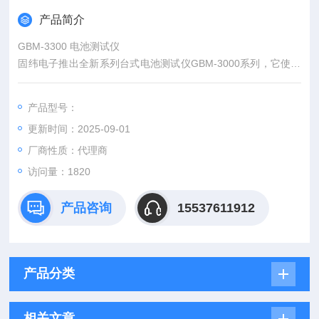
产品简介
GBM-3300 电池测试仪
固纬电子推出全新系列台式电池测试仪GBM-3000系列，它使用
AC 1kHz作为测试信号，测量电池电压和内阻为300V（GBM-33
00）和80V（GBM-3080）。 该系列具有3.5"TFT LCD，4线测
产品型号：
量方法，高分辨率（6位电压/ 5位电阻）测量显示能力，以及独
更新时间：2025-09-01
立的GO / NOGO电压和电阻判定，各种通信接口等，满足各种
类型的电池测量。
厂商性质：代理商
访问量：1820
产品咨询
15537611912
产品分类
相关文章