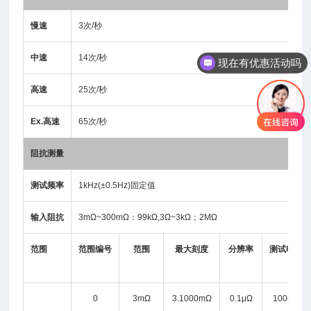
慢速
3次/秒
中速
14次/秒
现在有优惠活动吗
高速
25次/秒
Ex.高速
65次/秒
阻抗测量
测试频率
1kHz(±0.5Hz)固定值
输入阻抗
3mΩ~300mΩ：99kΩ,3Ω~3kΩ；2MΩ
范围
范围编号
范围
最大刻度
分辨率
测试电流
0
3mΩ
3.1000mΩ
0.1μΩ
100mA