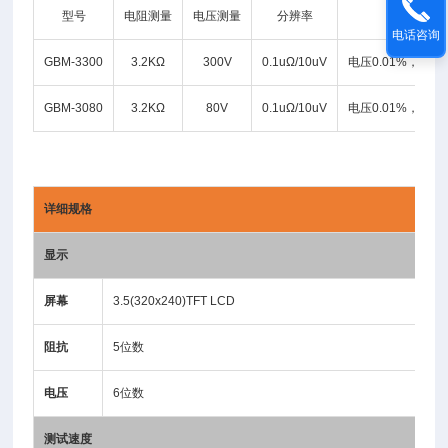
型号
电阻测量
电压测量
分辨率
基本精度
电话咨询
GBM-3300
3.2KΩ
300V
0.1uΩ/10uV
电压0.01%，电阻0
GBM-3080
3.2KΩ
80V
0.1uΩ/10uV
电压0.01%，电阻0
详细规格
显示
屏幕
3.5(320x240)TFT LCD
阻抗
5位数
电压
6位数
测试速度