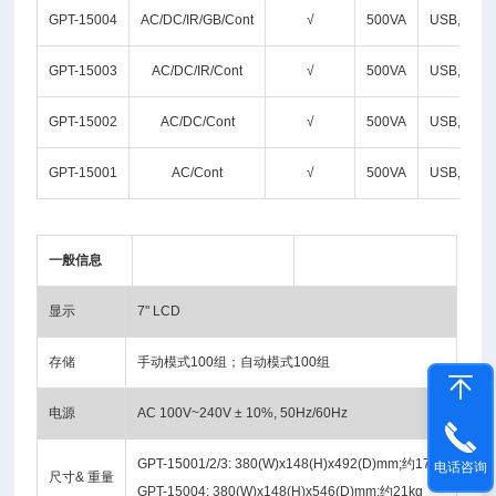
GPT-15004
AC/DC/IR/GB/Cont
√
500VA
USB,RS-23
GPT-15003
AC/DC/IR/Cont
√
500VA
USB,RS-23
GPT-15002
AC/DC/Cont
√
500VA
USB,RS-23
GPT-15001
AC/Cont
√
500VA
USB,RS-23
一般信息
显示
7" LCD
存储
手动模式100组；自动模式100组
电源
AC 100V~240V ± 10%, 50Hz/60Hz
GPT-15001/2/3: 380(W)x148(H)x492(D)mm;约17kg
电话咨询
尺寸& 重量
GPT-15004: 380(W)x148(H)x546(D)mm;约21kg