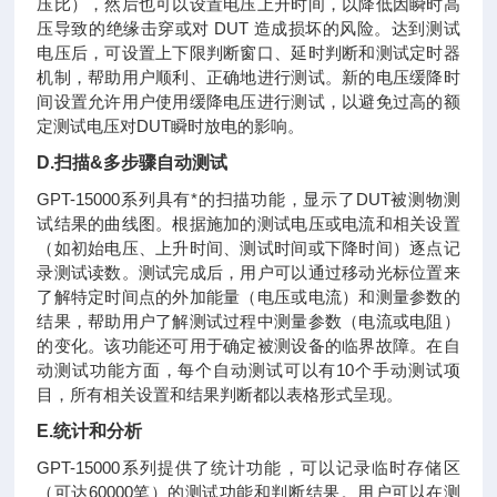
压比），然后也可以设置电压上升时间，以降低因瞬时高
压导致的绝缘击穿或对 DUT 造成损坏的风险。达到测试
电压后，可设置上下限判断窗口、延时判断和测试定时器
机制，帮助用户顺利、正确地进行测试。新的电压缓降时
间设置允许用户使用缓降电压进行测试，以避免过高的额
定测试电压对DUT瞬时放电的影响。
D.扫描&多步骤自动测试
GPT-15000系列具有*的扫描功能，显示了DUT被测物测
试结果的曲线图。根据施加的测试电压或电流和相关设置
（如初始电压、上升时间、测试时间或下降时间）逐点记
录测试读数。测试完成后，用户可以通过移动光标位置来
了解特定时间点的外加能量（电压或电流）和测量参数的
结果，帮助用户了解测试过程中测量参数（电流或电阻）
的变化。该功能还可用于确定被测设备的临界故障。在自
动测试功能方面，每个自动测试可以有10个手动测试项
目，所有相关设置和结果判断都以表格形式呈现。
E.统计和分析
GPT-15000系列提供了统计功能，可以记录临时存储区
（可达60000笔）的测试功能和判断结果。用户可以在测