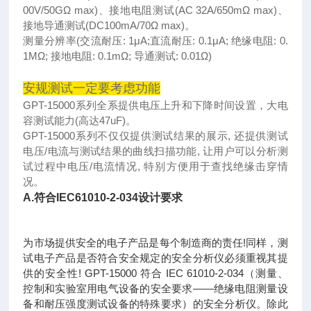
00V/50GΩ max)、接地电阻测试(AC 32A/650mΩ max)、
接地导通测试(DC100mA/70Ω max)。
测量分辨率(交流耐压: 1μA;直流耐压: 0.1μA; 绝缘电阻: 0.
1MΩ; 接地电阻: 0.1mΩ; 导通测试: 0.01Ω)
安规测试一定要考虑功能
GPT-15000系列全系提供电压上升和下降时间设置，大电
容测试能力(高达47uF)。
GPT-15000系列不仅仅提供测试结果的展示, 还提供测试
电压/电流与测试结果的曲线扫描功能, 让用户可以分析测
试过程中电压/电流情况, 特别方便用于查找绝缘击穿情
况。
A.符合IEC61010-2-034设计要求
为市场提供安全的电子产品是每个制造商的责任!同样，测
试电子产品是否符合安全规定的安全分析仪必须重视其提
供的安全性! GPT-15000 符合 IEC 61010-2-034（测量、
控制和实验室用电气设备的安全要求——绝缘电阻测量设
备和耐压强度测试设备的特殊要求）的安全分析仪。除此