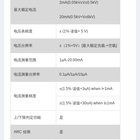
2mA(0.05kV≤V≤0.5kV)
最大额定电流
20mA(0.5kV<V≤6kV)
电压表精度
± (1% 读值+ 5 V)
电压分辨率
±（1%+5V）[最大额定负载->空载]
电流测量范围
1µA-20.00mA
电流测量分辨率
0.1µA/1µA/10µA
±(1.5% 读值+3uA) when I<1mA
电流测量精度
±(1.5% 读值+30uA) when I≥1mA
上/下限判定功能
是
ARC 侦测
是