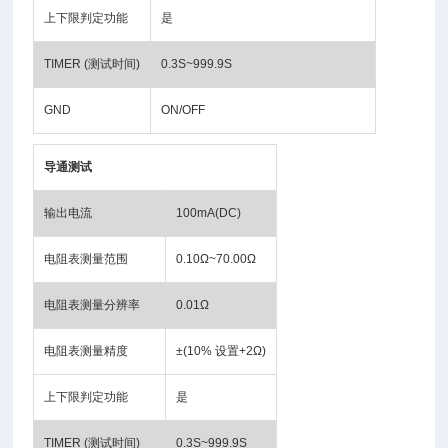
上下限判定功能
是
TIMER (测试时间)
0.3S~999.9S
GND
ON/OFF
导通测试
输出电流
100mA(DC)
电阻表测量范围
0.10Ω~70.00Ω
电阻表测量分辨率
0.01Ω
电阻表测量精度
±(10% 设置+2Ω)
上下限判定功能
是
TIMER (测试时间)
0.3S~999.9S