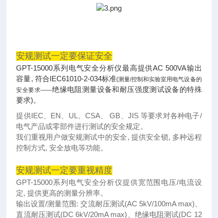
安规测试一定要保证安全
GPT-15000系列电气安全分析仪最高提供AC 500VA输出
容量, 符合IEC61010-2-034标准
(测量/控制和实验室用电气设备的
绝
缘电阻测量设备和耐压强度测试设备的特殊
安全要求——
要求)。
提供IEC、EN、UL、CSA、 GB、JIS 等要求对各种电子/
电气产品或零部件进行测试的安全规定。
我们重视用户做安规测试中的安全, 提供安全锁, 多种远程
控制方式, 安全放电等功能
。
安规测试一定要重视精度
GPT-15000系列电气安全分析仪提供宽范围电压/电流设
定, 提供更高的测量分辨率。
输出设置/测量范围: 交流耐压测试(AC 5kV/100mA
max
)、
直流耐压测试(DC 6kV/20mA
max
)、绝缘电阻测试(DC 12