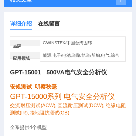
详细介绍
在线留言
GWINSTEK/中国台湾固纬
品牌
能源,电子/电池,道路/轨道/船舶,电气,综合
应用领域
GPT-15001 500VA电气安全分析仪
安规测试 明察秋毫
GPT-15000系列 电气安全分析仪
交流耐压测试(ACW), 直流耐压测试(DCW), 绝缘电阻
测试(IR), 接地阻抗测试(GB)
全系提供4个机型