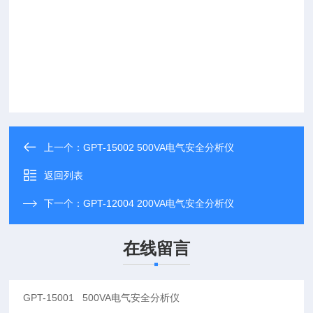
上一个：
GPT-15002 500VA电气安全分析仪
返回列表
下一个：
GPT-12004 200VA电气安全分析仪
在线留言